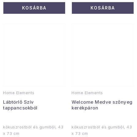
KOSÁRBA
KOSÁRBA
Home Elements
Home Elements
Lábtörlő Szív
Welcome Medve szőnyeg
tappancsokból
kerékpáron
kókuszrostból és gumiból, 43
kókuszrostból és gumiból, 43
x 73 cm
x 73 cm