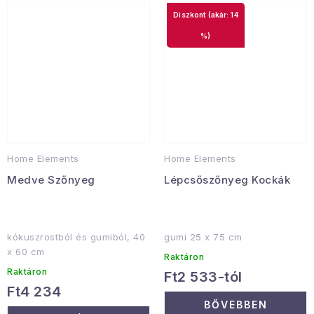
(akár: 14
%)
Home Elements
Home Elements
Medve Szőnyeg
Lépcsőszőnyeg Kockák
kókuszrostból és gumiból, 40
gumi 25 x 75 cm
x 60 cm
Raktáron
Raktáron
Ft2 533-tól
Ft4 234
BŐVEBBEN