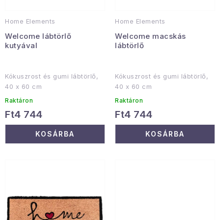
t
d
á
e
Januári akció
Home Elements
Home Elements
j
z
Welcome lábtörlő
Welcome macskás
a
é
Veľkoobchodná spolupráca
kutyával
lábtörlő
s
A személyes adatok védelmének feltételei
e
Hogyan kell panaszkodni / visszaadni az áruka
Kókuszrost és gumi lábtörlő,
Kókuszrost és gumi lábtörlő,
40 x 60 cm
40 x 60 cm
Kereskedelem feltételes
Információ a mellékletről
Raktáron
Raktáron
Érintkezés
Rólunk
Ft4 744
Ft4 744
KOSÁRBA
KOSÁRBA