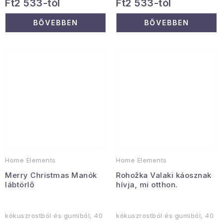
Ft2 533-tól
Ft2 533-tól
BŐVEBBEN
BŐVEBBEN
Home Elements
Home Elements
Merry Christmas Manók
Rohožka Valaki káosznak
lábtörlő
hívja, mi otthon.
kókuszrostból és gumiból, 40
kókuszrostból és gumiból, 40