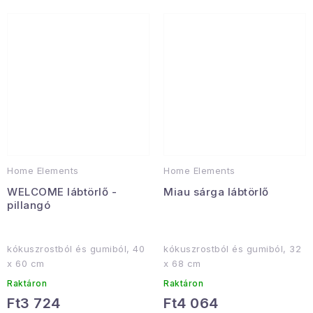
Home Elements
Home Elements
WELCOME lábtörlő -
Miau sárga lábtörlő
pillangó
kókuszrostból és gumiból, 40
kókuszrostból és gumiból, 32
x 60 cm
x 68 cm
Raktáron
Raktáron
Ft3 724
Ft4 064