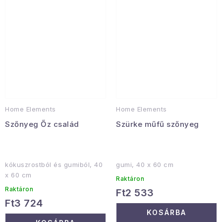
Home Elements
Home Elements
Szőnyeg Őz család
Szürke műfű szőnyeg
kókuszrostból és gumiból, 40
gumi, 40 x 60 cm
x 60 cm
Raktáron
Raktáron
Ft2 533
Ft3 724
KOSÁRBA