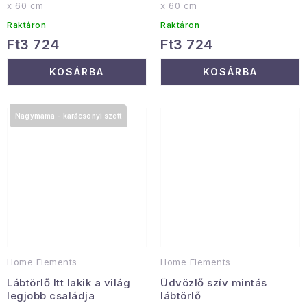
x 60 cm
x 60 cm
Raktáron
Raktáron
Ft3 724
Ft3 724
KOSÁRBA
KOSÁRBA
Nagymama - karácsonyi szett
Home Elements
Home Elements
Lábtörlő Itt lakik a világ
Üdvözlő szív mintás
legjobb családja
lábtörlő