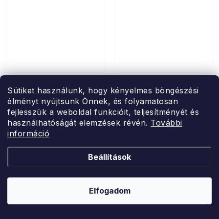
Home Elements
Home Elements
Sütiket használunk, hogy kényelmes böngészési
Lábtörlő Gyertek be (SK)
Ajtótörlő Borosüveg
élményt nyújtsunk Önnek, és folyamatosan
fejlesszük a weboldal funkcióit, teljesítményét és
használhatóságát elemzések révén.
További
információ
kókuszrostból és gumiból, 40
kókuszrostból és gumiból, 40
x 60 cm
x 60 cm
Beállítások
Raktáron
Raktáron
Ft4 234
Ft3 724
Elfogadom
KOSÁRBA
KOSÁRBA