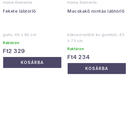
Home Elements
Home Elements
Fekete lábtörlő
Macskakő mintás lábtörlő
gumi, 40 x 60 cm
kókuszrostból és gumiból, 43
x 73 cm
Raktáron
Raktáron
Ft2 329
Ft4 234
KOSÁRBA
KOSÁRBA