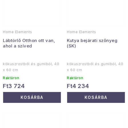
Home Elements
Home Elements
Lábtörlő Otthon ott van,
Kutya bejárati szőnyeg
ahol a szíved
(SK)
kókuszrostból és gumiból, 40
kókuszrostból és gumiból, 40
x 60 cm
x 60 cm
Raktáron
Raktáron
Ft3 724
Ft4 234
KOSÁRBA
KOSÁRBA