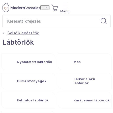
Ugrás
KOSÁR
a
fő
tartalomhoz
Belső kiegészítők
Ajándékok
Lábtörlők
Otthoni illatok
Nyomtatott lábtörlők
Más
Teák
Lakástextil
Félkör alakú
Gumi szőnyegek
lábtörlők
Háztartás
Feliratos lábtörlők
Karácsonyi lábtörlők
Hobbi és kert