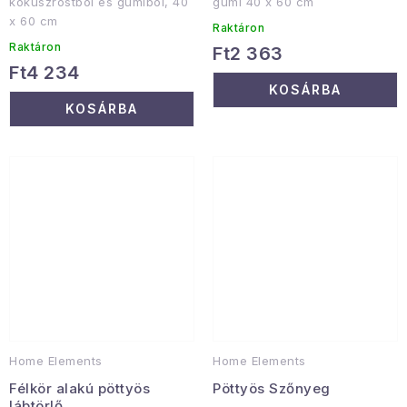
kókuszrostból és gumiból, 40
gumi 40 x 60 cm
x 60 cm
Raktáron
Raktáron
Ft2 363
Ft4 234
KOSÁRBA
KOSÁRBA
Home Elements
Home Elements
Félkör alakú pöttyös
Pöttyös Szőnyeg
lábtörlő