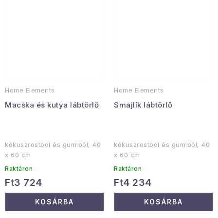
Home Elements
Home Elements
Macska és kutya lábtörlő
Smajlík lábtörlő
kókuszrostból és gumiból, 40
kókuszrostból és gumiból, 40
x 60 cm
x 60 cm
Raktáron
Raktáron
Ft3 724
Ft4 234
KOSÁRBA
KOSÁRBA