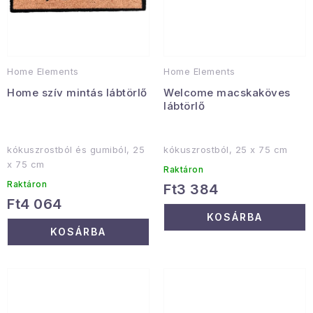
Home Elements
Home Elements
Home szív mintás lábtörlő
Welcome macskaköves
lábtörlő
kókuszrostból és gumiból, 25
kókuszrostból, 25 x 75 cm
x 75 cm
Raktáron
Raktáron
Ft3 384
Ft4 064
KOSÁRBA
KOSÁRBA