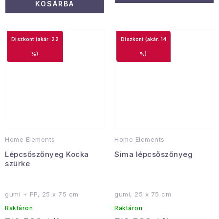
KOSÁRBA
(akár: 22
(akár: 14
%)
%)
Home Elements
Home Elements
Lépcsőszőnyeg Kocka
Sima lépcsőszőnyeg
szürke
gumi + PP, 25 x 75 cm
gumi, 25 x 75 cm
Raktáron
Raktáron