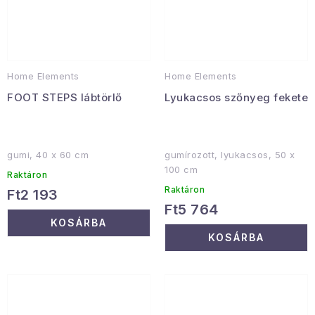
Home Elements
Home Elements
FOOT STEPS lábtörlő
Lyukacsos szőnyeg fekete
gumi, 40 x 60 cm
gumírozott, lyukacsos, 50 x
100 cm
Raktáron
Raktáron
Ft2 193
Ft5 764
KOSÁRBA
KOSÁRBA