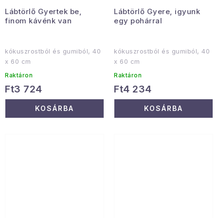
Lábtörlő Gyertek be,
Lábtörlő Gyere, igyunk
finom kávénk van
egy pohárral
kókuszrostból és gumiból, 40
kókuszrostból és gumiból, 40
x 60 cm
x 60 cm
Raktáron
Raktáron
Ft3 724
Ft4 234
KOSÁRBA
KOSÁRBA