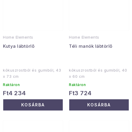
Home Elements
Home Elements
Kutya lábtörlő
Téli manók lábtörlő
kókuszrostból és gumiból, 43
kókuszrostból és gumiból, 40
x 73 cm
x 60 cm
Raktáron
Raktáron
Ft4 234
Ft3 724
KOSÁRBA
KOSÁRBA