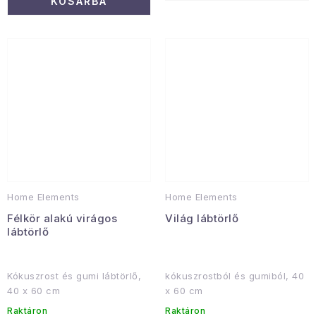
KOSÁRBA
Home Elements
Home Elements
Félkör alakú virágos
Világ lábtörlő
lábtörlő
Kókuszrost és gumi lábtörlő,
kókuszrostból és gumiból, 40
40 x 60 cm
x 60 cm
Raktáron
Raktáron