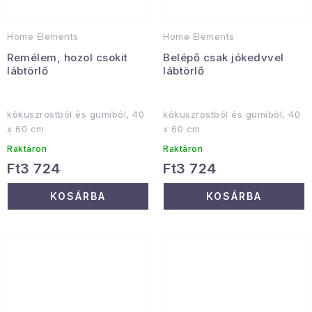
Home Elements
Home Elements
Remélem, hozol csokit
Belépő csak jókedvvel
lábtörlő
lábtörlő
kókuszrostból és gumiból, 40
kókuszrostból és gumiból, 40
x 60 cm
x 60 cm
Raktáron
Raktáron
Ft3 724
Ft3 724
KOSÁRBA
KOSÁRBA