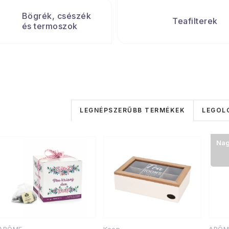
Bögrék, csészék
Teafilterek
és termoszok
T
LEGNÉPSZERŰBB TERMÉKEK
LEGOL
e
T
r
Nag
e
m
r
é
m
k
é
e