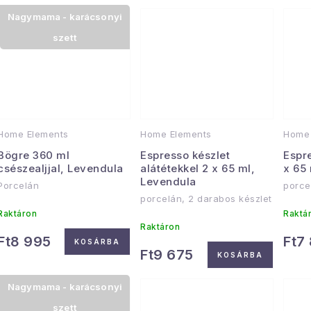
Nagymama - karácsonyi
szett
Home Elements
Home Elements
Home 
Bögre 360 ml
Espresso készlet
Espr
csészealjjal, Levendula
alátétekkel 2 x 65 ml,
x 65
Levendula
Porcelán
porce
porcelán, 2 darabos készlet
Raktáron
Raktá
Raktáron
Ft8 995
Ft7
KOSÁRBA
Ft9 675
KOSÁRBA
Nagymama - karácsonyi
szett