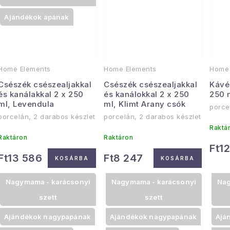
Ajándékok apának
Home Elements
Home Elements
Home 
Csészék csészealjakkal
Csészék csészealjakkal
Kávés
és kanálakkal 2 x 250
és kanálokkal 2 x 250
250 
ml, Levendula
ml, Klimt Arany csók
porce
porcelán, 2 darabos készlet
porcelán, 2 darabos készlet
Raktá
Raktáron
Raktáron
Ft1
Ft13 586
Ft8 247
KOSÁRBA
KOSÁRBA
Nagymama - karácsonyi
Nagymama - karácsonyi
Nag
szett
szett
Ajándékok nagypapának
Ajándékok nagypapának
Ajá