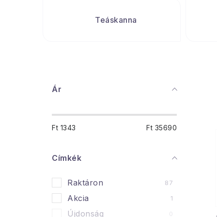
Teáskanna
O
Ár
l
d
Ft
1343
Ft
35690
a
l
Címkék
s
Raktáron
87
ó
Akcia
1
p
Újdonság
0