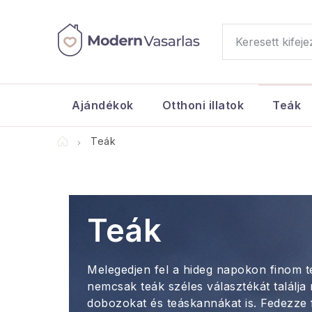
Ugrás
a
fő
tartalomhoz
Ajándékok
Otthoni illatok
Teák
Kezdőlap
Teák
Teák
Melegedjen fel a hideg napokon finom t
nemcsak teák széles választékát találj
dobozokat és teáskannákat is. Fedezze f