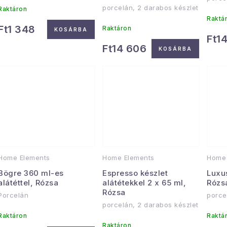
porcelán, 2 darabos készlet
Raktáron
Raktá
Ft1 348
Raktáron
KOSÁRBA
Ft1
Ft14 606
KOSÁRBA
Home Elements
Home Elements
Home 
Bögre 360 ml-es
Espresso készlet
Luxus
alátéttel, Rózsa
alátétekkel 2 x 65 ml,
Rózs
Rózsa
Porcelán
porce
porcelán, 2 darabos készlet
Raktáron
Raktá
Raktáron