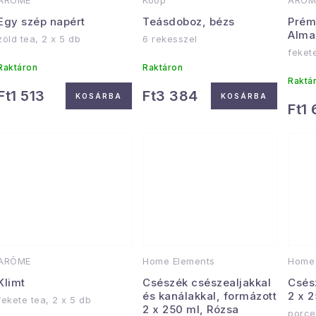
ARÔME
Koop
ARÔM
k
k
Egy szép napért
Teásdoboz, bézs
Prém
e
Alma
zöld tea, 2 x 5 db
6 rekesszel
r
feket
k
e
Raktáron
Raktáron
Raktá
Ft1 513
Ft3 384
n
KOSÁRBA
KOSÁRBA
Ft1
d
s
e
t
z
á
é
s
a
e
ARÔME
Home Elements
Home 
Klimt
Csészék csészealjakkal
Csés
és kanálakkal, formázott
2 x 
fekete tea, 2 x 5 db
2 x 250 ml, Rózsa
porce