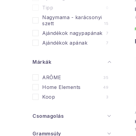
a
Tipp
0
n
Nagymama - karácsonyi
szett
15
e
Ajándékok nagypapának
7
l
l
Ajándékok apának
7
i
Márkák
ARÔME
35
Home Elements
49
j
Koop
3
Csomagolás
Grammsúly