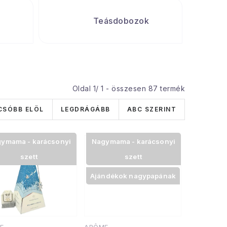
Teásdobozok
Oldal
1
/
1
- összesen
87
termék
CSÓBB ELÖL
LEGDRÁGÁBB
ABC SZERINT
ymama - karácsonyi
Nagymama - karácsonyi
szett
szett
Ajándékok nagypapának