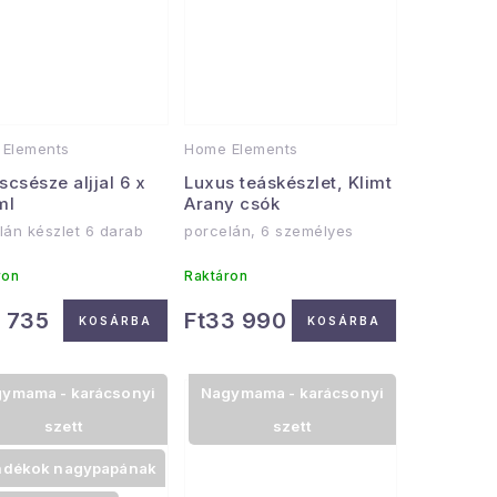
Elements
Home Elements
csésze aljjal 6 x
Luxus teáskészlet, Klimt
ml
Arany csók
lán készlet 6 darab
porcelán, 6 személyes
ron
Raktáron
2 735
Ft33 990
KOSÁRBA
KOSÁRBA
ymama - karácsonyi
Nagymama - karácsonyi
szett
szett
ndékok nagypapának