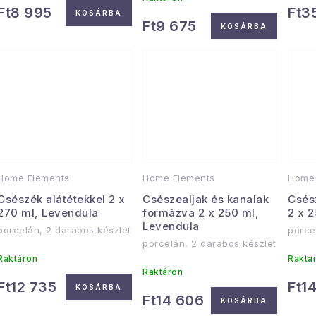
Ft8 995
Ft3
KOSÁRBA
Ft9 675
KOSÁRBA
Home Elements
Home Elements
Home 
Csészék alátétekkel 2 x
Csészealjak és kanalak
Csés
270 ml, Levendula
formázva 2 x 250 ml,
2 x 
Levendula
porcelán, 2 darabos készlet
porce
porcelán, 2 darabos készlet
Raktáron
Raktá
Raktáron
Ft12 735
Ft1
KOSÁRBA
Ft14 606
KOSÁRBA