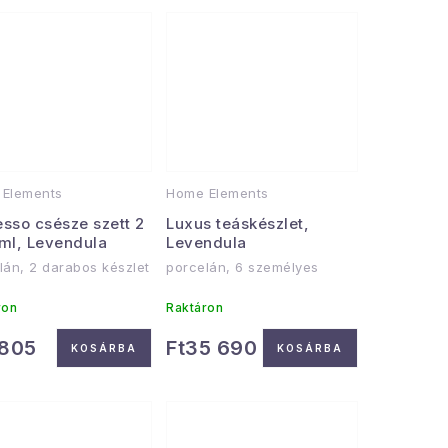
Elements
Home Elements
esso csésze szett 2
Luxus teáskészlet,
 ml, Levendula
Levendula
lán, 2 darabos készlet
porcelán, 6 személyes
ron
Raktáron
 805
Ft35 690
KOSÁRBA
KOSÁRBA