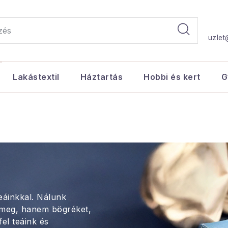
uzlet
Lakástextil
Háztartás
Hobbi és kert
G
eáinkkal. Nálunk
a meg, hanem bögréket,
el teáink és