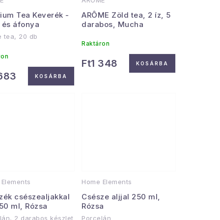
E
ARÔME
ium Tea Keverék -
ARÔME Zöld tea, 2 íz, 5
 és áfonya
darabos, Mucha
e tea, 20 db
Raktáron
ron
Ft1 348
KOSÁRBA
 683
KOSÁRBA
Elements
Home Elements
zék csészealjakkal
Csésze aljjal 250 ml,
250 ml, Rózsa
Rózsa
lán, 2 darabos készlet
Porcelán