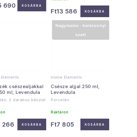
5 690
KOSÁRBA
Ft13 586
KOSÁRBA
Nagymama - karácsonyi
szett
Elements
Home Elements
zék csészealjakkal
Csésze aljjal 250 ml,
250 ml, Levendula
Levendula
lán, 2 darabos készlet
Porcelán
ron
Raktáron
4 266
Ft7 805
KOSÁRBA
KOSÁRBA