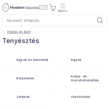
Ugrás
KOSÁR
a
fő
tartalomhoz
Hobbi és kert
Ajándékok
Tenyésztés
Otthoni illatok
Ágyak és kennelek
Ágyak
Teák
Lakástextil
Kutya- és
Kutyatálak
macskatoalettek
Háztartás
Játékok
Utazóládák
Hobbi és kert