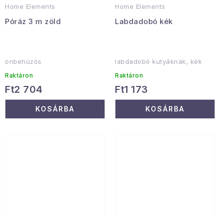
Home Elements
Home Elements
Póráz 3 m zöld
Labdadobó kék
önbehúzós
labdadobó kutyáknak, kék
Raktáron
Raktáron
Ft2 704
Ft1 173
KOSÁRBA
KOSÁRBA