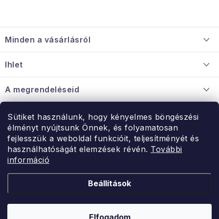
L
á
Minden a vásárlásról
b
l
Szállítás és fizetés
Ihlet
é
Információ a mellékletről
c
Rólunk
A megrendeléseid
Nagykereskedelmi együttműködés
Hogyan kell panaszkodni / visszaadni az árukat
Érintkezés
Sütiket használunk, hogy kényelmes böngészési
Érintkezés
élményt nyújtsunk Önnek, és folyamatosan
Hé-Pé: 9:00-15:00
fejlesszük a weboldal funkcióit, teljesítményét és
Rendelésem
használhatóságát elemzések révén.
További
uzlet@modernvasarlas.hu
információ
- egy szeretettel teli otthonért.
Itt vagyunk neked.
Beállítások
Kereskedelem feltételei
A személyes adatok védelmének feltételei
Elfogadom
Copyright 2026
ModernVasarlas.hu
. Minden jog fenntartva.