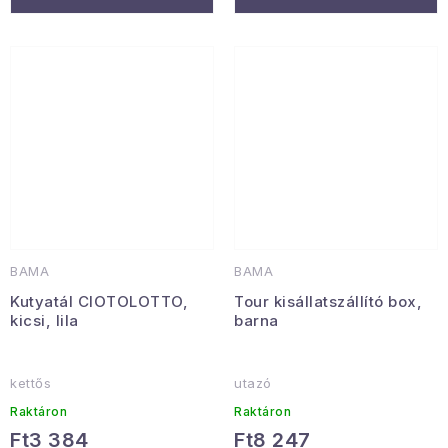
BAMA
BAMA
Kutyatál CIOTOLOTTO,
Tour kisállatszállító box,
kicsi, lila
barna
kettős
utazó
Raktáron
Raktáron
Ft3 384
Ft8 247