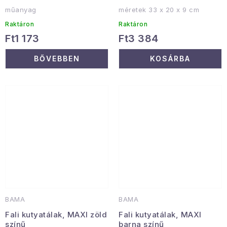
műanyag
méretek 33 x 20 x 9 cm
Raktáron
Raktáron
Ft1 173
Ft3 384
BŐVEBBEN
KOSÁRBA
BAMA
BAMA
Fali kutyatálak, MAXI zöld
Fali kutyatálak, MAXI
színű
barna színű