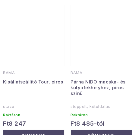
BAMA
BAMA
Kisállatszállító Tour, piros
Párna NIDO macska- és
kutyafekhelyhez, piros
színű
utazó
steppelt, kétoldalas
Raktáron
Raktáron
Ft8 247
Ft8 485-tól