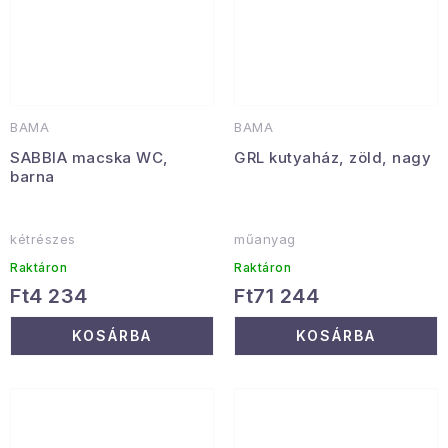
BAMA
BAMA
SABBIA macska WC,
GRL kutyaház, zöld, nagy
barna
kétrészes
műanyag
Raktáron
Raktáron
Ft4 234
Ft71 244
KOSÁRBA
KOSÁRBA