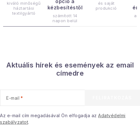
opció a
i
kiváló minőségű
és saját
kézbesítéstől
ér
háztartási
produkció
r
textilgyártó
számított 14
az
á
napon belül
n
y
í
t
á
Aktuális hírek és események az email
s
címedre
e
l
e
FELIRATKOZÁS
E-mail
m
e
i
Az e-mail cím megadásával Ön elfogadja az
Adatvédelmi
szabályzatot
.