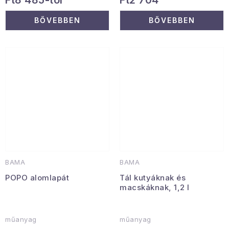
Ft8 485-tól
Ft2 704
BŐVEBBEN
BŐVEBBEN
BAMA
BAMA
POPO alomlapát
Tál kutyáknak és
macskáknak, 1,2 l
műanyag
műanyag