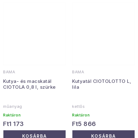
BAMA
BAMA
Kutya- és macskatál
Kutyatál CIOTOLOTTO L,
CIOTOLA 0,8 l, szürke
lila
műanyag
kettős
Raktáron
Raktáron
Ft1 173
Ft5 866
KOSÁRBA
KOSÁRBA