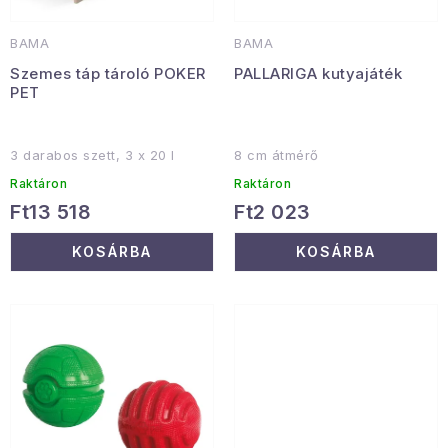
t
d
á
e
Januári akció
BAMA
BAMA
j
z
Szemes táp tároló POKER
PALLARIGA kutyajáték
a
é
Veľkoobchodná spolupráca
PET
s
A személyes adatok védelmének feltételei
e
Hogyan kell panaszkodni / visszaadni az áruka
3 darabos szett, 3 x 20 l
8 cm átmérő
Kereskedelem feltételes
Információ a mellékletről
Raktáron
Raktáron
Ft13 518
Ft2 023
Érintkezés
Rólunk
KOSÁRBA
KOSÁRBA