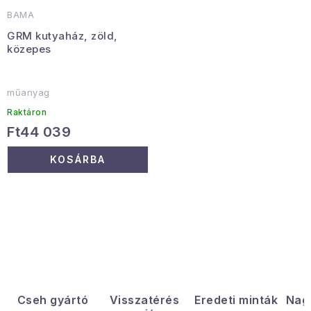
BAMA
GRM kutyaház, zöld,
közepes
műanyag
Raktáron
Ft44 039
KOSÁRBA
L
i
s
t
a
Cseh gyártó
Visszatérés
Eredeti minták
Nag