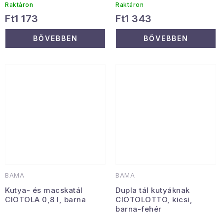
Raktáron
Raktáron
Ft1 173
Ft1 343
BŐVEBBEN
BŐVEBBEN
BAMA
BAMA
Kutya- és macskatál
Dupla tál kutyáknak
CIOTOLA 0,8 l, barna
CIOTOLOTTO, kicsi,
barna-fehér