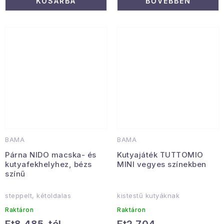
KOSÁRBA
BŐVEBBEN
BAMA
BAMA
Párna NIDO macska- és
Kutyajáték TUTTOMIO
kutyafekhelyhez, bézs
MINI vegyes színekben
színű
steppelt, kétoldalas
kistestű kutyáknak
Raktáron
Raktáron