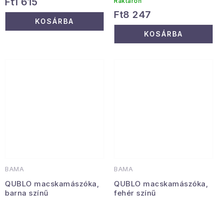
Ft1 615
Raktáron
Ft8 247
KOSÁRBA
KOSÁRBA
BAMA
BAMA
QUBLO macskamászóka,
QUBLO macskamászóka,
barna színű
fehér színű