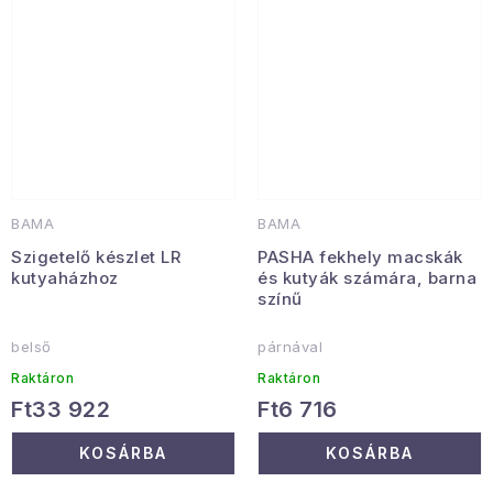
BAMA
BAMA
Szigetelő készlet LR
PASHA fekhely macskák
kutyaházhoz
és kutyák számára, barna
színű
belső
párnával
Raktáron
Raktáron
Ft33 922
Ft6 716
KOSÁRBA
KOSÁRBA