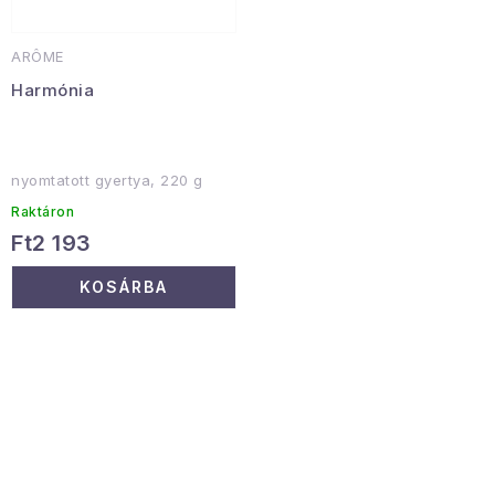
ARÔME
Harmónia
nyomtatott gyertya, 220 g
Raktáron
Ft2 193
KOSÁRBA
L
i
s
t