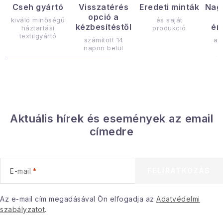
a
Cseh gyártó
Visszatérés
Eredeti minták
Nag
opció a
i
kiváló minőségű
és saját
kézbesítéstől
ér
háztartási
produkció
r
textilgyártó
számított 14
az
á
napon belül
n
y
í
t
á
Aktuális hírek és események az email
s
címedre
e
l
e
FELIRATKOZÁS
E-mail
m
e
i
Az e-mail cím megadásával Ön elfogadja az
Adatvédelmi
szabályzatot
.