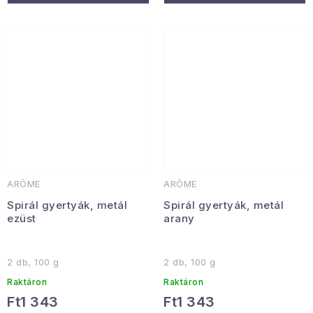
ARÔME
ARÔME
Spirál gyertyák, metál
Spirál gyertyák, metál
ezüst
arany
2 db, 100 g
2 db, 100 g
Raktáron
Raktáron
Ft1 343
Ft1 343