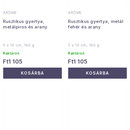
ARÔME
ARÔME
Rusztikus gyertya,
Rusztikus gyertya, metál
metálpiros és arany
fehér és arany
5 x 10 cm, 190 g
5 x 10 cm, 190 g
Raktáron
Raktáron
Ft1 105
Ft1 105
KOSÁRBA
KOSÁRBA