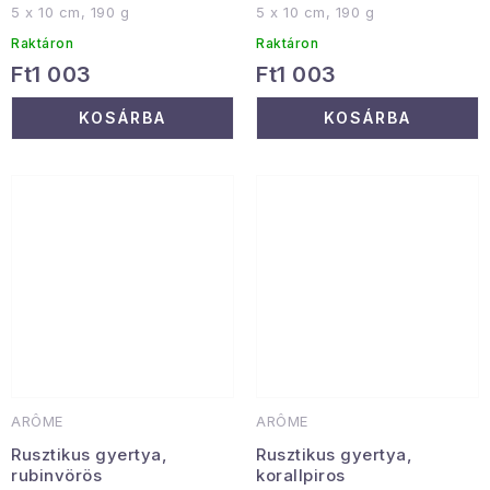
5 x 10 cm, 190 g
5 x 10 cm, 190 g
Raktáron
Raktáron
Ft1 003
Ft1 003
KOSÁRBA
KOSÁRBA
ARÔME
ARÔME
Rusztikus gyertya,
Rusztikus gyertya,
rubinvörös
korallpiros