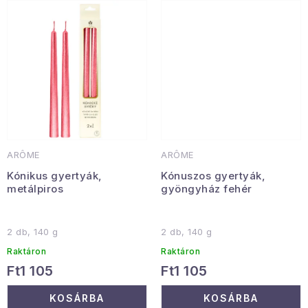
Januári akció
Veľkoobchodná spolupráca
A személyes adatok védelmének feltételei
Hogyan kell panaszkodni / visszaadni az áruka
Kereskedelem feltételes
Információ a mellékletről
Érintkezés
Rólunk
ARÔME
ARÔME
Kónikus gyertyák,
Kónuszos gyertyák,
metálpiros
gyöngyház fehér
2 db, 140 g
2 db, 140 g
Raktáron
Raktáron
Ft1 105
Ft1 105
KOSÁRBA
KOSÁRBA