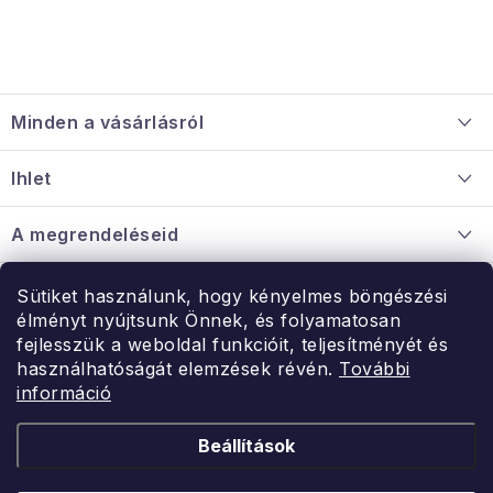
L
á
Minden a vásárlásról
b
l
Szállítás és fizetés
Ihlet
é
Információ a mellékletről
c
Rólunk
A megrendeléseid
Nagykereskedelmi együttműködés
Hogyan kell panaszkodni / visszaadni az árukat
Érintkezés
Sütiket használunk, hogy kényelmes böngészési
Érintkezés
élményt nyújtsunk Önnek, és folyamatosan
Hé-Pé: 9:00-15:00
fejlesszük a weboldal funkcióit, teljesítményét és
Rendelésem
használhatóságát elemzések révén.
További
uzlet@modernvasarlas.hu
információ
- egy szeretettel teli otthonért.
Itt vagyunk neked.
Beállítások
Kereskedelem feltételei
A személyes adatok védelmének feltételei