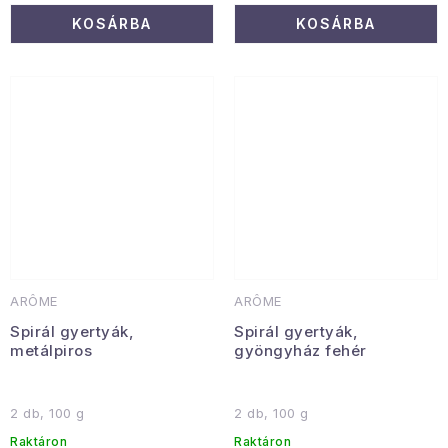
KOSÁRBA
KOSÁRBA
ARÔME
ARÔME
Spirál gyertyák,
Spirál gyertyák,
metálpiros
gyöngyház fehér
2 db, 100 g
2 db, 100 g
Raktáron
Raktáron