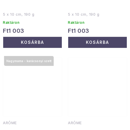
5 x 10 cm, 190 g
5 x 10 cm, 190 g
Raktáron
Raktáron
Ft1 003
Ft1 003
KOSÁRBA
KOSÁRBA
Nagymama - karácsonyi szett
ARÔME
ARÔME