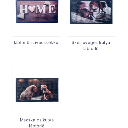
lábtörlő szívecskékkel
Szemüveges kutya
lábtörlő
Macska és kutya
lábtörlő