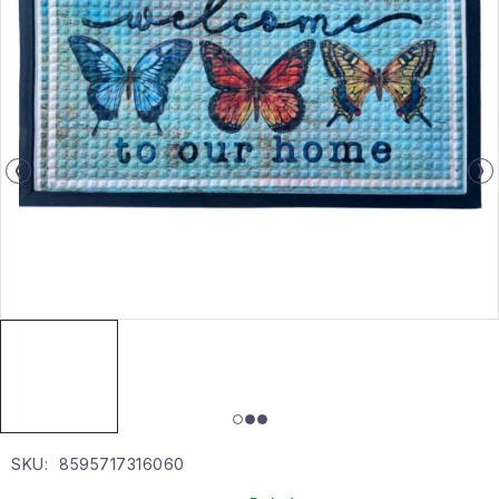
Gyűjtemény
Egészség és szépség
Sport és szabadban
Gyermekeknek
Sziasztok, hív a nyár.
Pohodából importálva - rendezés
Szezonális kategóriák
Fekete Péntek
SKU:
8595717316060
Karácsonyi esemény