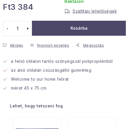
Raktáron
Ft3 384
Januári akció
Szállítási lehetőségek
Egységár:
Veľkoobchodná spolupráca
Kosárba
A személyes adatok védelmének feltételei
Hogyan kell panaszkodni / visszaadni az áruka
Kérdés
Nyomon követés
Megosztás
Kereskedelem feltételes
Információ a mellékletről
Érintkezés
Rólunk
a felső oldalon tartós szőnyegszál polipropilénből
az alsó oldalán csúszásgátló gumiréteg
Welcome to our home felirat
méret 45 x 75 cm
Lehet, hogy tetszeni fog