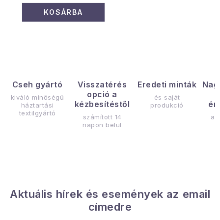
KOSÁRBA
Cseh gyártó
Visszatérés
Eredeti minták
Nag
opció a
kiváló minőségű
és saját
kézbesítéstől
ér
háztartási
produkció
textilgyártó
számított 14
az
napon belül
Aktuális hírek és események az email
címedre