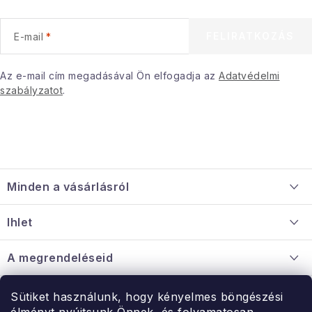
FELIRATKOZÁS
E-mail
Az e-mail cím megadásával Ön elfogadja az
Adatvédelmi
szabályzatot
.
L
á
Minden a vásárlásról
b
l
Szállítás és fizetés
Ihlet
é
Információ a mellékletről
c
Rólunk
A megrendeléseid
Nagykereskedelmi együttműködés
Hogyan kell panaszkodni / visszaadni az árukat
Érintkezés
Sütiket használunk, hogy kényelmes böngészési
Érintkezés