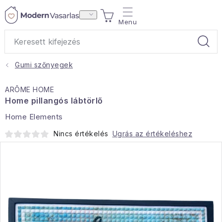
Ugrás
KOSÁR
a
fő
tartalomhoz
Gumi szőnyegek
Ajándékok
ARÔME HOME
Otthoni illatok
Home pillangós lábtörlő
Home Elements
Teák
Nincs értékelés
Ugrás az értékeléshez
Lakástextil
Háztartás
Hobbi és kert