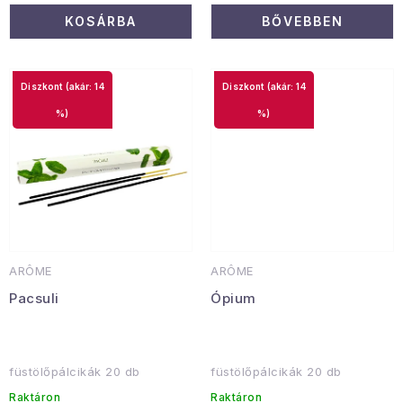
KOSÁRBA
BŐVEBBEN
Januári akció
Veľkoobchodná spolupráca
(akár: 14
(akár: 14
A személyes adatok védelmének feltételei
%)
%)
Hogyan kell panaszkodni / visszaadni az áruka
Kereskedelem feltételes
Információ a mellékletről
Érintkezés
Rólunk
ARÔME
ARÔME
Pacsuli
Ópium
füstölőpálcikák 20 db
füstölőpálcikák 20 db
Raktáron
Raktáron