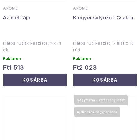
ARÔME
ARÔME
Az élet fája
Kiegyensúlyozott Csakra
illatos rudak készlete, 4x 14
Illatos rúd készlet, 7 illat x 10
db
rúd
Raktáron
Raktáron
Ft1 513
Ft2 023
KOSÁRBA
KOSÁRBA
Nagymama - karácsonyi szett
Ajándékok nagypapának