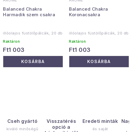
ARÔME
ARÔME
Balanced Chakra
Balanced Chakra
Harmadik szem csakra
Koronacsakra
illóolajos füstölőpálcák, 20 db
illóolajos füstölőpálcák, 20 db
Raktáron
Raktáron
Ft1 003
Ft1 003
KOSÁRBA
KOSÁRBA
L
i
s
t
a
Cseh gyártó
Visszatérés
Eredeti minták
Nag
opció a
i
kiváló minőségű
és saját