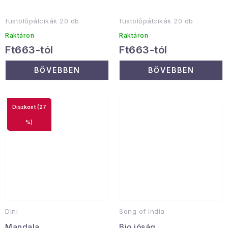
füstölőpálcikák 20 db
füstölőpálcikák 20 db
Raktáron
Raktáron
Ft663-tól
Ft663-tól
BŐVEBBEN
BŐVEBBEN
(27
%)
Dini
Song of India
Mandala
Bio jóság