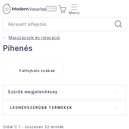
Ugrás
KOSÁR
a
fő
tartalomhoz
Masszázsok és relaxáció
Ajándékok
Pihenés
Otthoni illatok
Felfújható székek
Teák
Lakástextil
Szűrők megjelenítésey
Háztartás
T
T
LEGNÉPSZERŰBB TERMÉKEK
e
e
Hobbi és kert
r
r
m
m
Oldal
1
/
1
- összesen
32
termék