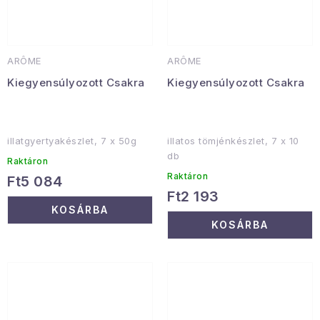
ARÔME
ARÔME
Kiegyensúlyozott Csakra
Kiegyensúlyozott Csakra
illatgyertyakészlet, 7 x 50g
illatos tömjénkészlet, 7 x 10
db
Raktáron
Raktáron
Ft5 084
Ft2 193
KOSÁRBA
KOSÁRBA