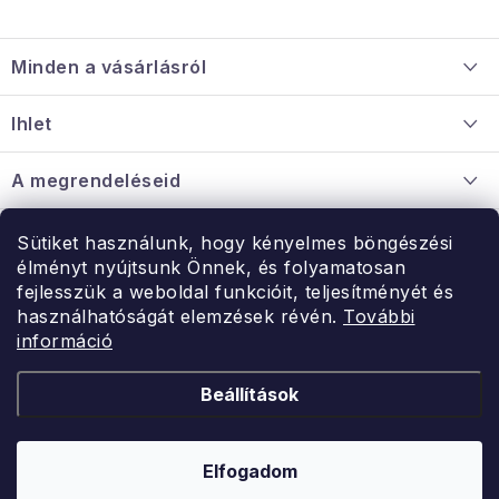
L
á
Minden a vásárlásról
b
l
Szállítás és fizetés
Ihlet
é
Információ a mellékletről
c
Rólunk
A megrendeléseid
Nagykereskedelmi együttműködés
Hogyan kell panaszkodni / visszaadni az árukat
Érintkezés
Sütiket használunk, hogy kényelmes böngészési
Érintkezés
élményt nyújtsunk Önnek, és folyamatosan
Hé-Pé: 9:00-15:00
fejlesszük a weboldal funkcióit, teljesítményét és
Rendelésem
használhatóságát elemzések révén.
További
uzlet@modernvasarlas.hu
információ
- egy szeretettel teli otthonért.
Itt vagyunk neked.
Beállítások
Kereskedelem feltételei
A személyes adatok védelmének feltételei
Elfogadom
Copyright 2026
ModernVasarlas.hu
. Minden jog fenntartva.
Shoptet készítette