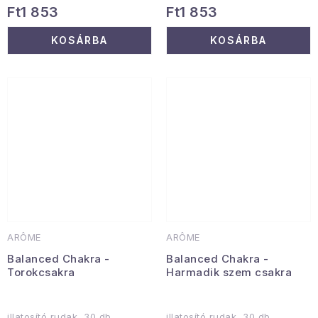
Ft1 853
Ft1 853
KOSÁRBA
KOSÁRBA
ARÔME
ARÔME
Balanced Chakra -
Balanced Chakra -
Torokcsakra
Harmadik szem csakra
illatosító rudak, 30 db
illatosító rudak, 30 db