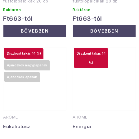
füstölőpálcikák 20 db
füstölőpálcikák 20 db
Raktáron
Raktáron
Ft663-tól
Ft663-tól
BŐVEBBEN
BŐVEBBEN
(akár: 14 %)
(akár: 14
%)
Ajándékok nagypapának
Ajándékok apának
ARÔME
ARÔME
Eukaliptusz
Energia