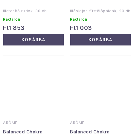
illatosító rudak, 30 db
illóolajos füstölőpálcák, 20 db
Raktáron
Raktáron
Ft1 853
Ft1 003
KOSÁRBA
KOSÁRBA
ARÔME
ARÔME
Balanced Chakra
Balanced Chakra