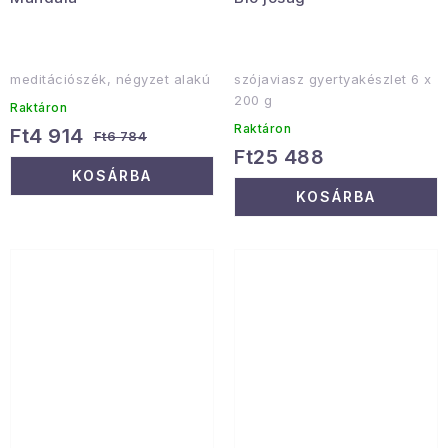
meditációszék, négyzet alakú
szójaviasz gyertyakészlet 6 x
200 g
Raktáron
Raktáron
Ft4 914
Ft6 784
Ft25 488
KOSÁRBA
KOSÁRBA