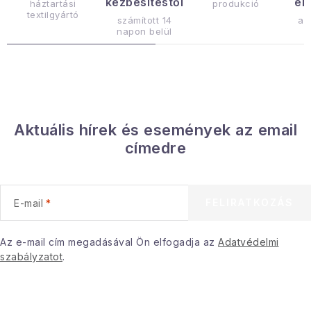
kézbesítéstől
ér
háztartási
produkció
r
textilgyártó
számított 14
az
á
napon belül
n
y
í
t
á
Aktuális hírek és események az email
s
címedre
e
l
e
FELIRATKOZÁS
E-mail
m
e
i
Az e-mail cím megadásával Ön elfogadja az
Adatvédelmi
szabályzatot
.