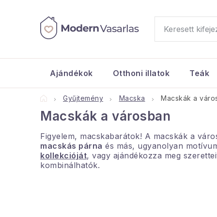
Ugrás
a
fő
tartalomhoz
Ajándékok
Otthoni illatok
Teák
Kezdőlap
Gyűjtemény
Macska
Macskák a váro
Macskák a városban
Figyelem, macskabarátok! A macskák a városb
macskás párna
és más, ugyanolyan motívum
kollekcióját
, vagy ajándékozza meg szeretteit
kombinálhatók.