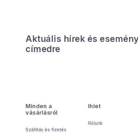
í
t
Aktuális hírek és esemény
címedre
l
L
i
á
Minden a
Ihlet
b
vásárlásról
l
Rólunk
Szállítás és fizetés
é