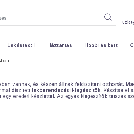
uzlet
Lakástextil
Háztartás
Hobbi és kert
G
sban
an vannak, és készen állnak feldíszíteni otthonát.
Ma
mal díszített
lakberendezési kiegészítők
. Készítse el s
 egy eredeti készlettel. Az egyes kiegészítők tetszés sz