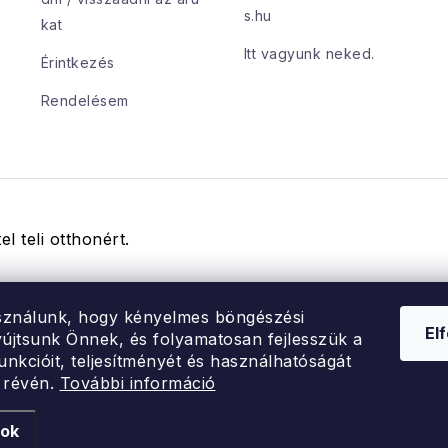
s.hu
kat
Itt vagyunk neked.
Érintkezés
Rendelésem
el teli otthonért.
sználunk, hogy kényelmes böngészési
El
újtsunk Önnek, és folyamatosan fejlesszük a
unkcióit, teljesítményét és használhatóságát
 révén.
További információ
védelmének feltételei
sok