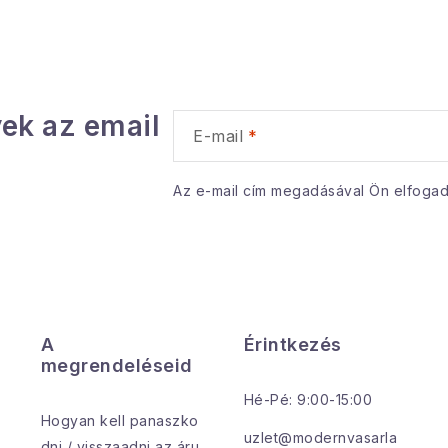
á
s
ek az email
e
E-mail
Az e-mail cím megadásával Ön elfoga
e
m
e
A
Érintkezés
megrendeléseid
Hé-Pé: 9:00-15:00
Hogyan kell panaszko
uzlet@modernvasarla
dni / visszaadni az áru