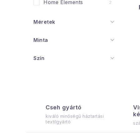
l
Home Elements
2
l
i
Méretek
Minta
i
Szín
j
t
i
r
Cseh gyártó
Vi
ké
kiváló minőségű háztartási
textilgyártó
szá