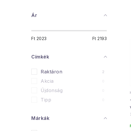
O
Ár
l
d
Ft
2023
Ft
2193
a
l
Címkék
s
Raktáron
2
ó
Akcia
0
p
Újdonság
0
a
Tipp
0
n
Márkák
e