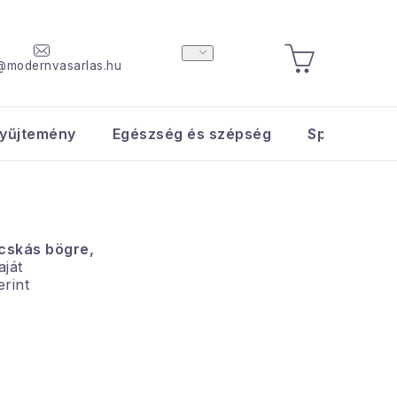
@modernvasarlas.hu
KOSÁR
yűjtemény
Egészség és szépség
Sport és s
cskás bögre,
aját
erint