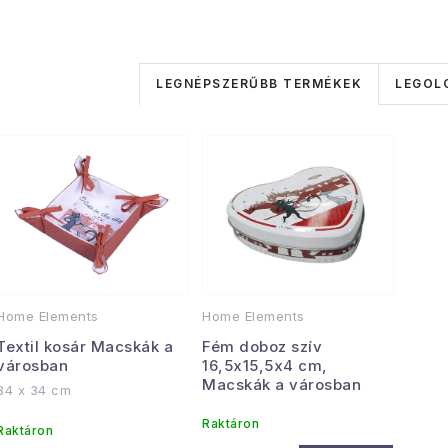
T
LEGNÉPSZERŰBB TERMÉKEK
LEGOL
e
r
T
m
e
é
r
k
m
e
é
Home Elements
Home Elements
k
Textil kosár Macskák a
Fém doboz szív
k
városban
16,5x15,5x4 cm,
r
Macskák a városban
e
34 x 34 cm
e
k
Raktáron
Raktáron