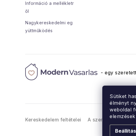
Információ a mellékletr
c
ől
Nagykereskedelmi eg
yüttműködés
- egy szeretett
Sütiket ha
élményt ny
weboldal f
elemzések
Kereskedelem feltételei
A személyes adatok 
Beállítá