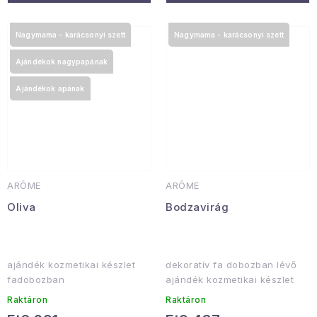
Nagymama - karácsonyi szett
Nagymama - karácsonyi szett
Ajándékok nagypapának
Ajándékok apának
ARÔME
ARÔME
Oliva
Bodzavirág
ajándék kozmetikai készlet
dekoratív fa dobozban lévő
fadobozban
ajándék kozmetikai készlet
Raktáron
Raktáron