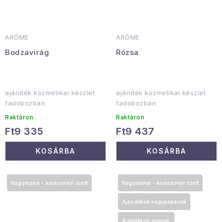
ARÔME
ARÔME
Bodzavirág
Rózsa
ajándék kozmetikai készlet
ajándék kozmetikai készlet
fadobozban
fadobozban
Raktáron
Raktáron
Ft9 335
Ft9 437
KOSÁRBA
KOSÁRBA
Nagymama - karácsonyi szett
Nagymama - karácsonyi szett
Ajándékok nagypapának
Ajándékok apának