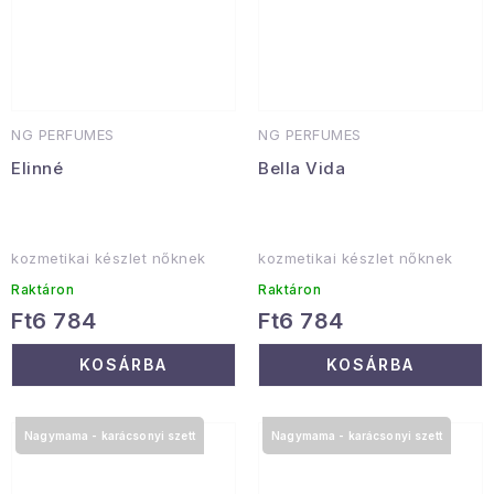
NG PERFUMES
NG PERFUMES
Elinné
Bella Vida
kozmetikai készlet nőknek
kozmetikai készlet nőknek
Raktáron
Raktáron
Ft6 784
Ft6 784
KOSÁRBA
KOSÁRBA
Nagymama - karácsonyi szett
Nagymama - karácsonyi szett