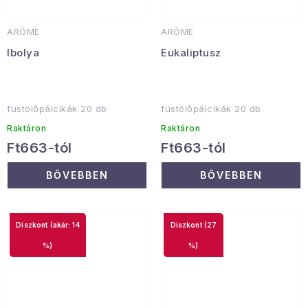
ARÔME
ARÔME
Ibolya
Eukaliptusz
füstölőpálcikák 20 db
füstölőpálcikák 20 db
Raktáron
Raktáron
Ft663-tól
Ft663-tól
BŐVEBBEN
BŐVEBBEN
(akár: 14
(27
%)
%)