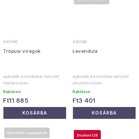
ARÔME
ARÔME
Trópusi virágok
Levendula
ajándék kozmetikai készlet
ajándék kozmetikai készlet
fadobozban
díszdobozban
Raktáron
Raktáron
Ft11 885
Ft3 401
KOSÁRBA
KOSÁRBA
Ajándékok nagypapának
(28