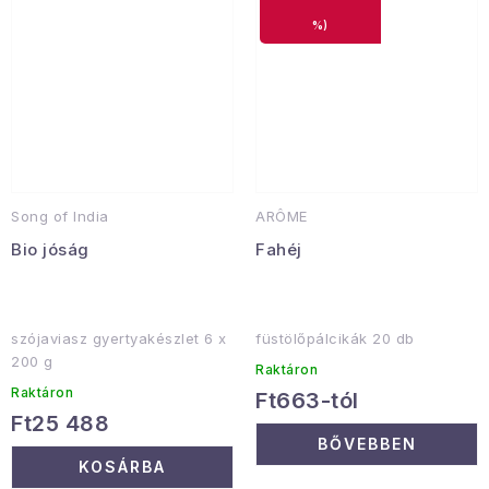
%)
Song of India
ARÔME
Bio jóság
Fahéj
szójaviasz gyertyakészlet 6 x
füstölőpálcikák 20 db
200 g
Raktáron
Raktáron
Ft663-tól
Ft25 488
BŐVEBBEN
KOSÁRBA