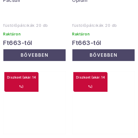
Pacsuli
Ópium
füstölőpálcikák 20 db
füstölőpálcikák 20 db
Raktáron
Raktáron
Ft663-tól
Ft663-tól
BŐVEBBEN
BŐVEBBEN
(akár: 14
(akár: 14
%)
%)