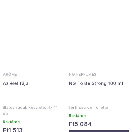
ARÔME
NG PERFUMES
Az élet fája
NG To Be Strong 100 ml
illatos rudak készlete, 4x 14
férfi Eau de Toilette
db
Raktáron
Raktáron
Ft5 084
Ft1 513