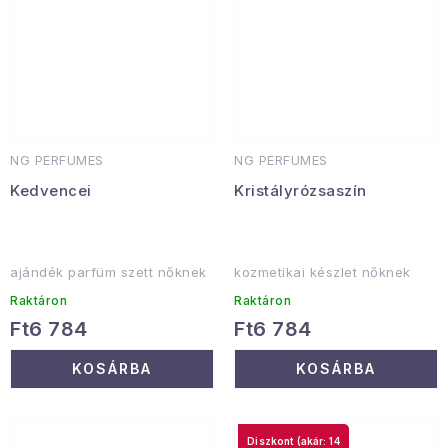
NG PERFUMES
NG PERFUMES
Kedvencei
Kristályrózsaszín
ajándék parfüm szett nőknek
kozmetikai készlet nőknek
Raktáron
Raktáron
Ft6 784
Ft6 784
KOSÁRBA
KOSÁRBA
(akár: 14