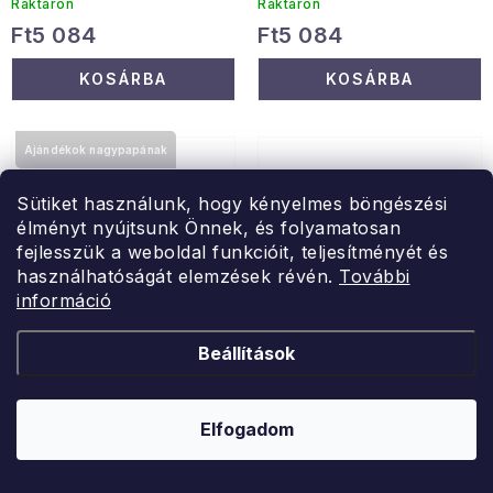
Raktáron
Raktáron
Ft5 084
Ft5 084
KOSÁRBA
KOSÁRBA
Ajándékok nagypapának
Ajándékok apának
Sütiket használunk, hogy kényelmes böngészési
élményt nyújtsunk Önnek, és folyamatosan
fejlesszük a weboldal funkcióit, teljesítményét és
használhatóságát elemzések révén.
További
információ
Beállítások
NG PERFUMES
ARÔME
NG Golddigger férfi
Kiegyensúlyozott Csakra
Elfogadom