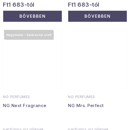
Ft1 683-tól
Ft1 683-tól
BŐVEBBEN
BŐVEBBEN
Nagymama - karácsonyi szett
NG PERFUMES
NG PERFUMES
NG Next Fragrance
NG Mrs. Perfect
parfümös víz nőknek
parfümös víz nőknek