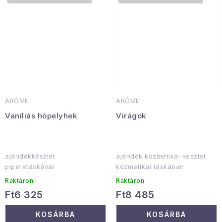
ARÔME
ARÔME
Vaníliás hópelyhek
Virágok
ajándékkészlet
ajándék kozmetikai készlet
piperetáskával
kozmetikai táskában
Raktáron
Raktáron
Ft6 325
Ft8 485
KOSÁRBA
KOSÁRBA