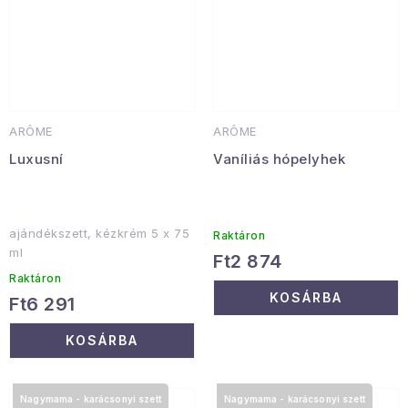
ARÔME
ARÔME
Luxusní
Vaníliás hópelyhek
ajándékszett, kézkrém 5 x 75
Raktáron
ml
Ft2 874
Raktáron
KOSÁRBA
Ft6 291
KOSÁRBA
Nagymama - karácsonyi szett
Nagymama - karácsonyi szett