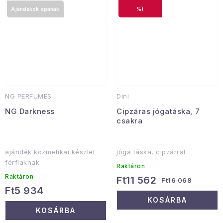
Ajándékok apának
%)
NG PERFUMES
Dini
NG Darkness
Cipzáras jógatáska, 7
csakra
ajándék kozmetikai készlet
jóga táska, cipzárral
férfiaknak
Raktáron
Raktáron
Ft11 562
Ft16 068
Ft5 934
KOSÁRBA
KOSÁRBA