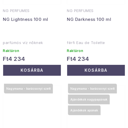
NG PERFUMES
NG PERFUMES
NG Lightness 100 ml
NG Darkness 100 ml
parfümös víz nőknek
férfi Eau de Toilette
Raktáron
Raktáron
Ft4 234
Ft4 234
KOSÁRBA
KOSÁRBA
Nagymama - karácsonyi szett
Nagymama - karácsonyi szett
Ajándékok nagypapának
Ajándékok apának