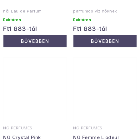
női Eau de Parfum
parfümös víz nőknek
Raktáron
Raktáron
Ft1 683-tól
Ft1 683-tól
BŐVEBBEN
BŐVEBBEN
NG PERFUMES
NG PERFUMES
NG Crystal Pink
NG Femme L odeur