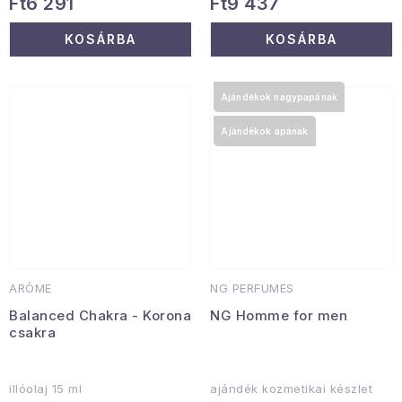
Ft6 291
Ft9 437
KOSÁRBA
KOSÁRBA
Ajándékok nagypapának
Ajándékok apának
ARÔME
NG PERFUMES
Balanced Chakra - Korona
NG Homme for men
csakra
illóolaj 15 ml
ajándék kozmetikai készlet