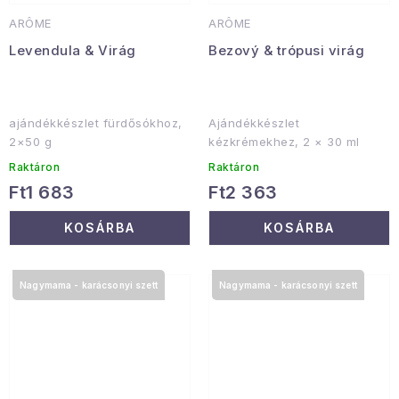
ARÔME
ARÔME
Levendula & Virág
Bezový & trópusi virág
ajándékkészlet fürdősókhoz,
Ajándékkészlet
2×50 g
kézkrémekhez, 2 × 30 ml
Raktáron
Raktáron
Ft1 683
Ft2 363
KOSÁRBA
KOSÁRBA
Nagymama - karácsonyi szett
Nagymama - karácsonyi szett