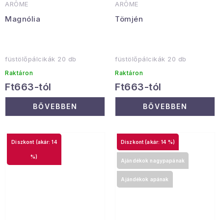
ARÔME
ARÔME
Magnólia
Tömjén
füstölőpálcikák 20 db
füstölőpálcikák 20 db
Raktáron
Raktáron
Ft663-tól
Ft663-tól
BŐVEBBEN
BŐVEBBEN
(akár: 14
(akár: 14 %)
%)
Ajándékok nagypapának
Ajándékok apának