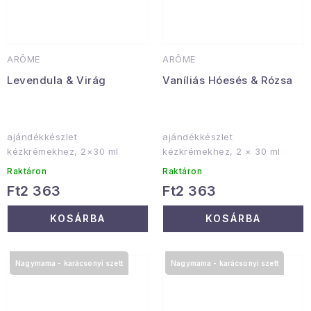
ARÔME
ARÔME
Levendula & Virág
Vaníliás Hóesés & Rózsa
ajándékkészlet
ajándékkészlet
kézkrémekhez, 2×30 ml
kézkrémekhez, 2 × 30 ml
Raktáron
Raktáron
Ft2 363
Ft2 363
KOSÁRBA
KOSÁRBA
Nagymama - karácsonyi szett
Nagymama - karácsonyi szett