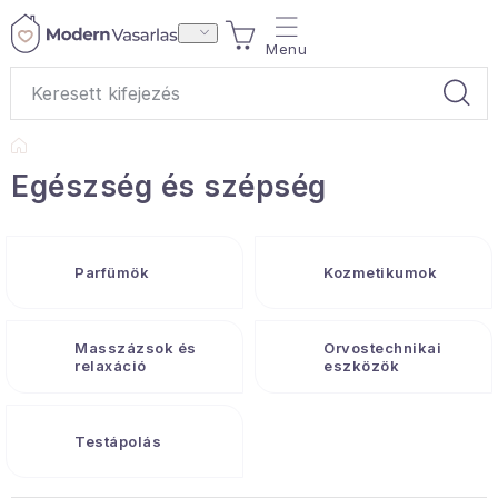
Ugrás
KOSÁR
a
fő
tartalomhoz
Kezdőlap
Ajándékok
Egészség és szépség
Otthoni illatok
Parfümök
Kozmetikumok
Teák
Lakástextil
Masszázsok és
Orvostechnikai
relaxáció
eszközök
Háztartás
Testápolás
Hobbi és kert