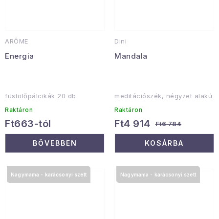
ARÔME
Dini
Energia
Mandala
füstölőpálcikák 20 db
meditációszék, négyzet alakú
Raktáron
Raktáron
Ft663-tól
Ft4 914
Ft6 784
BŐVEBBEN
KOSÁRBA
Nagymama - karácsonyi szett
Nagymama - karácsonyi szett