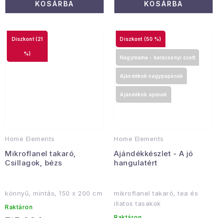
KOSÁRBA
KOSÁRBA
(21
(50 %)
%)
Nagymama - karácsonyi szett
Ajándékok nagypapának
Ajándékok apának
Home Elements
Home Elements
Mikroflanel takaró,
Ajándékkészlet - A jó
Csillagok, bézs
hangulatért
könnyű, mintás, 150 x 200 cm
mikroflanel takaró, tea és
illatos tasakok
Raktáron
Raktáron