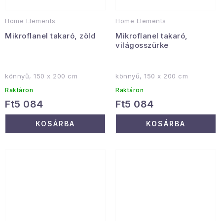
Home Elements
Home Elements
Mikroflanel takaró, zöld
Mikroflanel takaró,
világosszürke
könnyű, 150 x 200 cm
könnyű, 150 x 200 cm
Raktáron
Raktáron
Ft5 084
Ft5 084
KOSÁRBA
KOSÁRBA