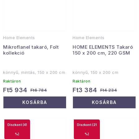
Home Elements
Home Elements
Mikroflanel takaró, Folt
HOME ELEMENTS Takaró
kollekció
150 x 200 cm, 220 GSM
könnyű, mintás, 150 x 200 cm
könnyű, 150 x 200 cm
Raktáron
Raktáron
Ft5 934
Ft3 384
Ft6 784
Ft4 234
KOSÁRBA
KOSÁRBA
(41
(21
%)
%)