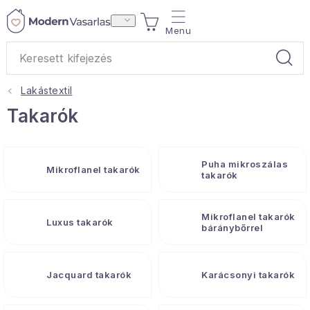
Ugrás
KOSÁR
a
fő
tartalomhoz
Lakástextil
Ajándékok
Takarók
Otthoni illatok
Puha mikroszálas
Mikroflanel takarók
Teák
takarók
Lakástextil
Mikroflanel takarók
Luxus takarók
báránybőrrel
Háztartás
Jacquard takarók
Karácsonyi takarók
Hobbi és kert