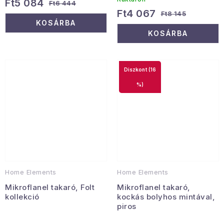
Ft5 084
Ft6 444
Ft4 067
Ft8 145
KOSÁRBA
KOSÁRBA
(16
%)
Home Elements
Home Elements
Mikroflanel takaró, Folt
Mikroflanel takaró,
kollekció
kockás bolyhos mintával,
piros