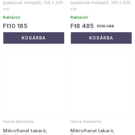
gyapjúval melegítő, 150 x 200
gyapjúval melegítő, 150 x 200
cm
cm
Raktáron
Raktáron
Ft10 185
Ft8 485
Ft10 185
KOSÁRBA
KOSÁRBA
Home Elements
Home Elements
Mikroflanel takaró,
Mikroflanel takaró,