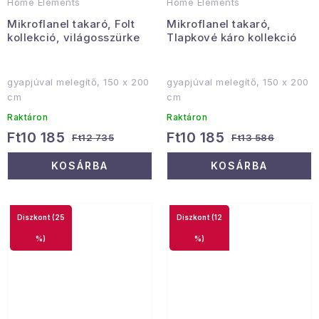
Home Elements
Home Elements
Mikroflanel takaró, Folt
Mikroflanel takaró,
kollekció, világosszürke
Tlapkové káro kollekció
gyapjúval melegítő, 150 x 200
gyapjúval melegítő, 150 x 200
cm
cm
Raktáron
Raktáron
Ft10 185
Ft10 185
Ft12 735
Ft13 586
KOSÁRBA
KOSÁRBA
(25
(12
%)
%)