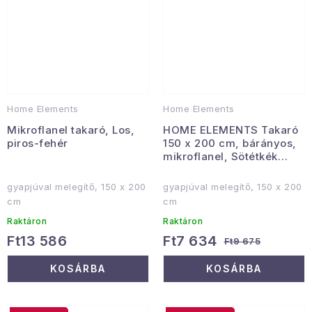
Home Elements
Home Elements
Mikroflanel takaró, Los,
HOME ELEMENTS Takaró
piros-fehér
150 x 200 cm, bárányos,
mikroflanel, Sötétkék
Jacquard
gyapjúval melegítő, 150 x 200
gyapjúval melegítő, 150 x 200
cm
cm
Raktáron
Raktáron
Ft13 586
Ft7 634
Ft9 675
KOSÁRBA
KOSÁRBA