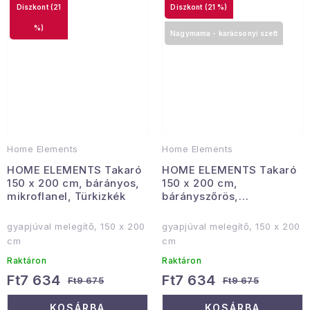
(21
(21 %)
%)
Nagymama - karácsonyi szett
Home Elements
Home Elements
HOME ELEMENTS Takaró
HOME ELEMENTS Takaró
150 x 200 cm, bárányos,
150 x 200 cm,
mikroflanel, Türkizkék
bárányszőrös,
mikroflanel, Bordó
gyapjúval melegítő, 150 x 200
gyapjúval melegítő, 150 x 200
cm
cm
Raktáron
Raktáron
Ft7 634
Ft7 634
Ft9 675
Ft9 675
KOSÁRBA
KOSÁRBA