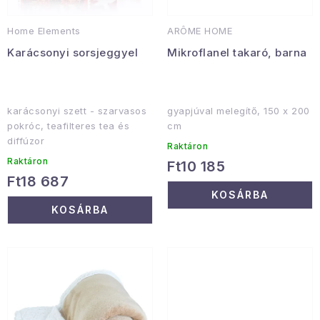
t
d
á
e
Januári akció
Home Elements
ARÔME HOME
j
z
Karácsonyi sorsjeggyel
Mikroflanel takaró, barna
a
é
Veľkoobchodná spolupráca
s
A személyes adatok védelmének feltételei
e
Hogyan kell panaszkodni / visszaadni az áruka
karácsonyi szett - szarvasos
gyapjúval melegítő, 150 x 200
pokróc, teafilteres tea és
cm
Kereskedelem feltételes
Információ a mellékletről
diffúzor
Raktáron
Érintkezés
Rólunk
Raktáron
Ft10 185
Ft18 687
KOSÁRBA
KOSÁRBA