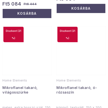
Ft5 084
Ft6 444
KOSÁRBA
KOSÁRBA
(21
(21
%)
%)
Home Elements
Home Elements
Mikroflanel takaró,
Mikroflanel takaró, ó-
világosszürke
rózsaszín
meleg, extra hosszú szál, 150
könnyű, texturált, 150 x 200