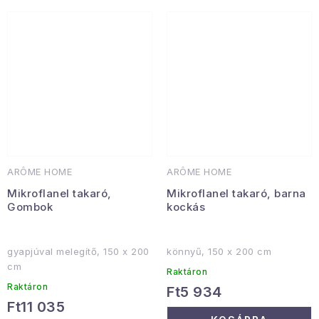
ARÔME HOME
ARÔME HOME
Mikroflanel takaró,
Mikroflanel takaró, barna
Gombok
kockás
gyapjúval melegítő, 150 x 200
könnyű, 150 x 200 cm
cm
Raktáron
Raktáron
Ft5 934
Ft11 035