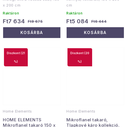
x 200 cm
cm
Raktáron
Raktáron
Ft7 634
Ft5 084
Ft9 675
Ft6 444
KOSÁRBA
KOSÁRBA
(21
(20
%)
%)
Home Elements
Home Elements
HOME ELEMENTS
Mikroflanel takaró,
Mikroflanel takaró 150 x
Tlapkové káro kollekció,