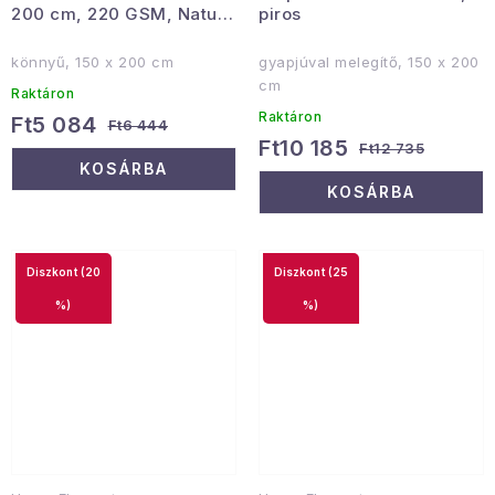
200 cm, 220 GSM, Natur
piros
Jacquard
könnyű, 150 x 200 cm
gyapjúval melegítő, 150 x 200
cm
Raktáron
Raktáron
Ft5 084
Ft6 444
Ft10 185
Ft12 735
KOSÁRBA
KOSÁRBA
(20
(25
%)
%)