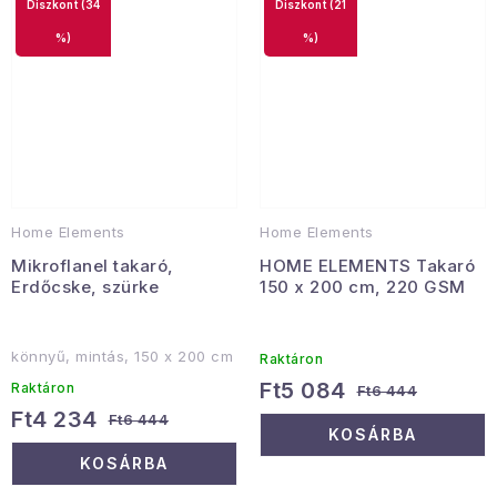
(34
(21
%)
%)
Home Elements
Home Elements
Mikroflanel takaró,
HOME ELEMENTS Takaró
Erdőcske, szürke
150 x 200 cm, 220 GSM
könnyű, mintás, 150 x 200 cm
Raktáron
Ft5 084
Raktáron
Ft6 444
Ft4 234
Ft6 444
KOSÁRBA
KOSÁRBA