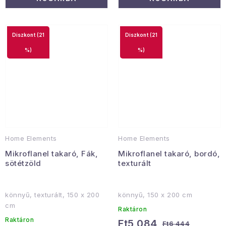
(21
(21
%)
%)
Home Elements
Home Elements
Mikroflanel takaró, Fák,
Mikroflanel takaró, bordó,
sötétzöld
texturált
könnyű, texturált, 150 x 200
könnyű, 150 x 200 cm
cm
Raktáron
Raktáron
Ft5 084
Ft6 444