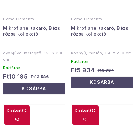
Home Elements
Home Elements
Mikroflanel takaró, Bézs
Mikroflanel takaró, Bézs
rózsa kollekció
rózsa kollekció
gyapjúval melegítő, 150 x 200
könnyű, mintás, 150 x 200 cm
cm
Raktáron
Raktáron
Ft5 934
Ft6 784
Ft10 185
Ft13 586
KOSÁRBA
KOSÁRBA
(12
(20
%)
%)