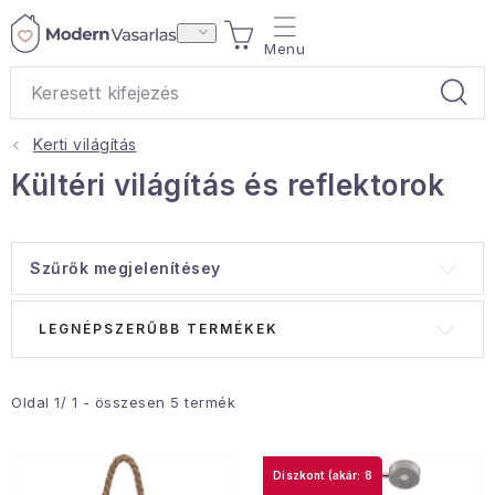
Ugrás
KOSÁR
a
fő
tartalomhoz
Kerti világítás
Ajándékok
Kültéri világítás és reflektorok
Otthoni illatok
Szűrők megjelenítésey
Teák
T
T
LEGNÉPSZERŰBB TERMÉKEK
Lakástextil
e
e
r
r
Háztartás
m
m
Oldal
1
/
1
- összesen
5
termék
é
é
Hobbi és kert
k
k
(akár: 8