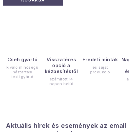
L
i
s
t
a
Cseh gyártó
Visszatérés
Eredeti minták
Nag
opció a
i
kiváló minőségű
és saját
kézbesítéstől
ér
háztartási
produkció
r
textilgyártó
számított 14
az
á
napon belül
n
y
í
t
á
Aktuális hírek és események az email
s