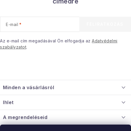
címedre
e
l
e
FELIRATKOZÁS
E-mail
m
e
i
Az e-mail cím megadásával Ön elfogadja az
Adatvédelmi
szabályzatot
.
L
á
Minden a vásárlásról
b
l
Szállítás és fizetés
Ihlet
é
Információ a mellékletről
c
Rólunk
A megrendeléseid
Nagykereskedelmi együttműködés
Hogyan kell panaszkodni / visszaadni az árukat