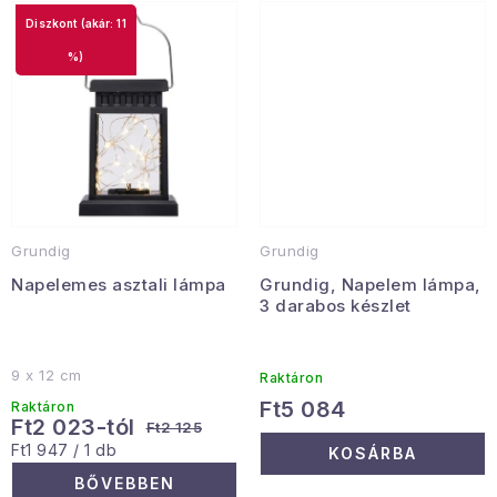
(akár: 11
Januári akció
%)
Veľkoobchodná spolupráca
A személyes adatok védelmének feltételei
Hogyan kell panaszkodni / visszaadni az áruka
Kereskedelem feltételes
Információ a mellékletről
Érintkezés
Rólunk
Grundig
Grundig
Napelemes asztali lámpa
Grundig, Napelem lámpa,
3 darabos készlet
9 x 12 cm
Raktáron
Ft5 084
Raktáron
Ft2 023-tól
Ft2 125
Egységár:
Ft1 947 / 1 db
KOSÁRBA
BŐVEBBEN