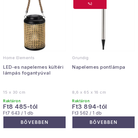
e
e
Gyűjtemény
%)
k
k
l
r
Egészség és szépség
i
e
s
n
Sport és szabadban
t
d
Gyermekeknek
á
e
Home Elements
Grundig
j
z
Sziasztok, hív a nyár.
LED-es napelemes kültéri
Napelemes pontlámpa
a
é
lámpás fogantyúval
s
Pohodából importálva - rendezés
e
15 x 30 cm
8,6 x 65 x 16 cm
Szezonális kategóriák
Raktáron
Raktáron
Ft8 485-tól
Ft3 894-tól
Egységár:
Egységár:
Ft7 643 / 1 db
Ft3 562 / 1 db
Fekete Péntek
BŐVEBBEN
BŐVEBBEN
Karácsonyi esemény