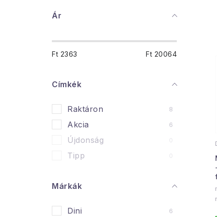
O
Ár
l
d
Ft
2363
Ft
20064
a
l
Címkék
s
Raktáron
8
ó
Akcia
6
p
Újdonság
0
a
Tipp
0
n
Márkák
e
l
l
Dini
6