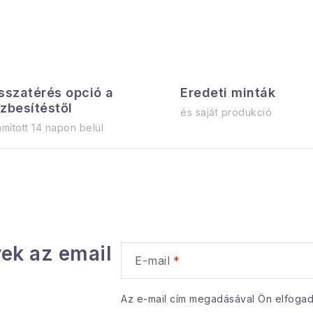
L
sszatérés opció a
s
Eredeti minták
zbesítéstől
és saját produkció
mított 14 napon belül
a
á
n
ek az email
y
E-mail
Az e-mail cím megadásával Ön elfoga