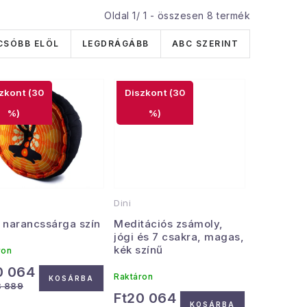
Oldal
1
/
1
- összesen
8
termék
CSÓBB ELÖL
LEGDRÁGÁBB
ABC SZERINT
(30
(30
%)
%)
Dini
, narancssárga szín
Meditációs zsámoly,
jógi és 7 csakra, magas,
kék színű
ron
0 064
Raktáron
KOSÁRBA
8 889
Ft20 064
KOSÁRBA