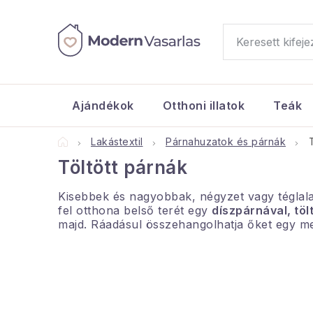
Ugrás
a
fő
tartalomhoz
Ajándékok
Otthoni illatok
Teák
Kezdőlap
Lakástextil
Párnahuzatok és párnák
Töltött párnák
Kisebbek és nagyobbak, négyzet vagy téglal
fel otthona belső terét egy
díszpárnával, tölt
majd. Ráadásul összehangolhatja őket egy m