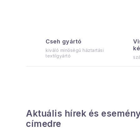
i
Cseh gyártó
Vi
ké
kiváló minőségű háztartási
t
textilgyártó
szá
i
r
Aktuális hírek és esemény
címedre
í
t