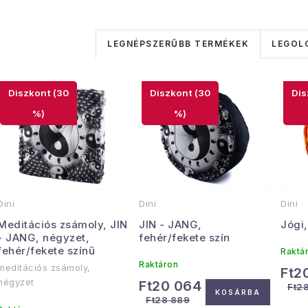
T
LEGNÉPSZERŰBB TERMÉKEK
LEGOL
e
T
r
(30
(30
e
m
%)
%)
r
é
m
k
é
e
Dini
Dini
Dini
k
k
Meditációs zsámoly, JIN
JIN - JANG,
Jógi
e
- JANG, négyzet,
fehér/fekete szín
r
fehér/fekete színű
Raktá
k
Raktáron
meditációs zsámoly,
e
Ft2
négyzet
Ft20 064
Ft2
KOSÁRBA
n
Ft28 889