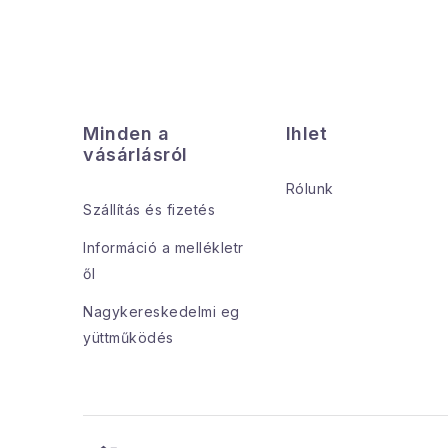
L
á
l
Minden a
Ihlet
b
vásárlásról
l
Rólunk
Szállítás és fizetés
é
i
Információ a mellékletr
c
ől
Nagykereskedelmi eg
yüttműködés