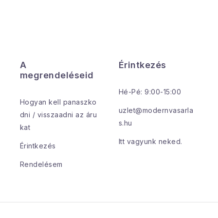
á
s
e
A
Érintkezés
e
megrendeléseid
m
Hé-Pé: 9:00-15:00
Hogyan kell panaszko
e
uzlet@modernvasarla
dni / visszaadni az áru
s.hu
kat
Itt vagyunk neked.
Érintkezés
Rendelésem