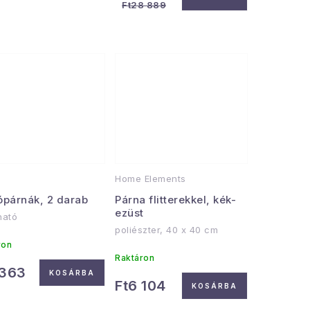
Ft28 889
Home Elements
ópárnák, 2 darab
Párna flitterekkel, kék-
ezüst
ható
poliészter, 40 x 40 cm
ron
Raktáron
 363
KOSÁRBA
Ft6 104
KOSÁRBA