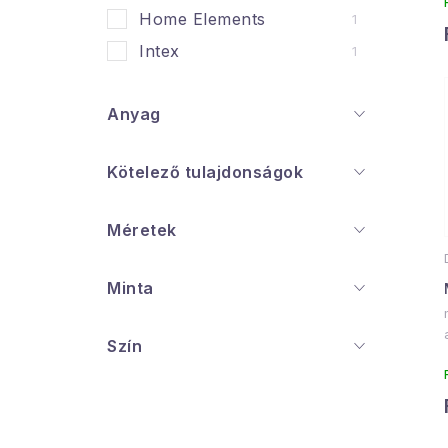
i
Home Elements
1
Intex
1
Anyag
j
Kötelező tulajdonságok
Méretek
Minta
Szín