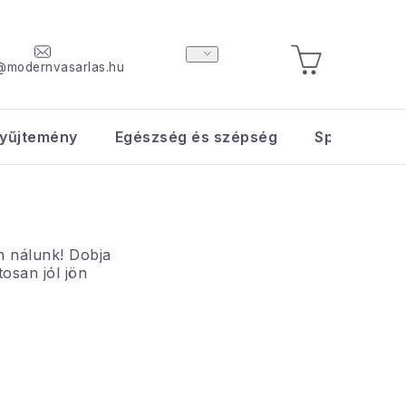
@modernvasarlas.hu
KOSÁR
yűjtemény
Egészség és szépség
Sport és s
n nálunk! Dobja
osan jól jön