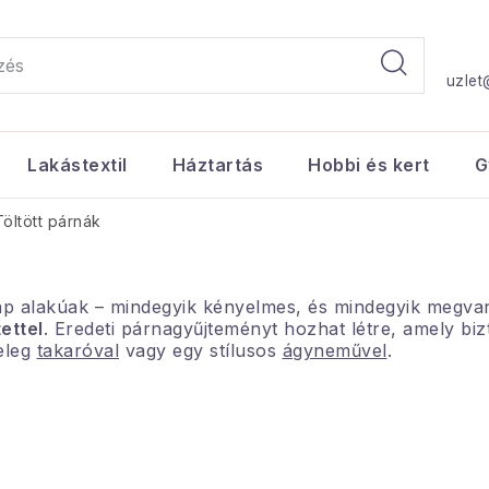
uzlet
Lakástextil
Háztartás
Hobbi és kert
G
Töltött párnák
ap alakúak – mindegyik kényelmes, és mindegyik megva
ettel
. Eredeti párnagyűjteményt hozhat létre, amely bizt
eleg
takaróval
vagy egy stílusos
ágyneművel
.