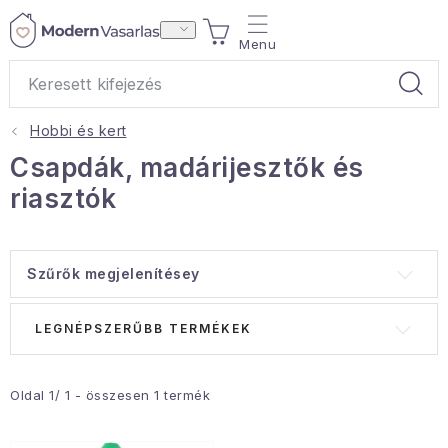
Ugrás
KOSÁR
a
fő
tartalomhoz
Hobbi és kert
Ajándékok
Csapdák, madárijesztők és
riasztók
Otthoni illatok
Teák
Szűrők megjelenítésey
Lakástextil
T
T
LEGNÉPSZERŰBB TERMÉKEK
e
e
Háztartás
r
r
m
m
Oldal
1
/
1
- összesen
1
termék
Hobbi és kert
é
é