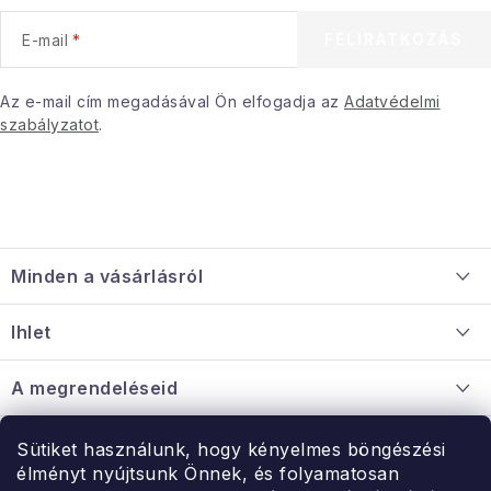
e
FELIRATKOZÁS
E-mail
m
e
i
Az e-mail cím megadásával Ön elfogadja az
Adatvédelmi
szabályzatot
.
L
á
Minden a vásárlásról
b
l
Szállítás és fizetés
Ihlet
é
Információ a mellékletről
c
Rólunk
A megrendeléseid
Nagykereskedelmi együttműködés
Hogyan kell panaszkodni / visszaadni az árukat
Érintkezés
Sütiket használunk, hogy kényelmes böngészési
Érintkezés
élményt nyújtsunk Önnek, és folyamatosan
Hé-Pé: 9:00-15:00