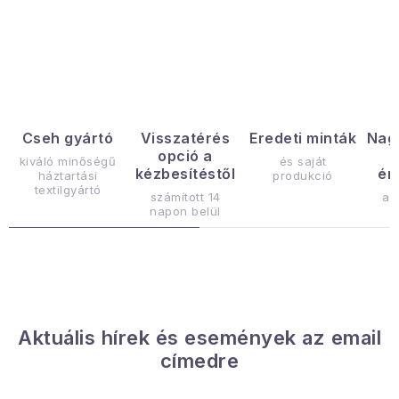
Januári akció
L
i
Veľkoobchodná spolupráca
s
A személyes adatok védelmének feltételei
t
Hogyan kell panaszkodni / visszaadni az áruka
a
Cseh gyártó
Visszatérés
Eredeti minták
Nag
opció a
i
Kereskedelem feltételes
Információ a mellékletről
kiváló minőségű
és saját
kézbesítéstől
ér
háztartási
produkció
r
Érintkezés
Rólunk
textilgyártó
számított 14
az
á
napon belül
n
y
í
t
á
Aktuális hírek és események az email
s
címedre
e
l