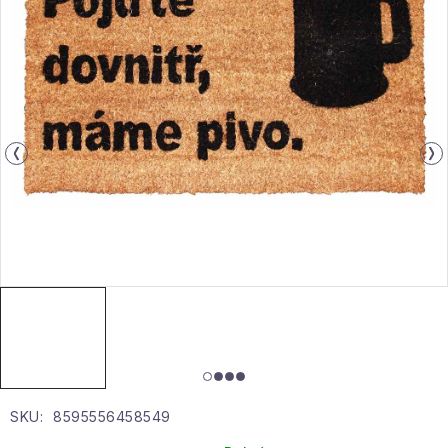
Gyűjtemény
Egészség és szépség
Sport és szabadban
Gyermekeknek
Sziasztok, hív a nyár.
Pohodából importálva - rendezés
Szezonális kategóriák
Fekete Péntek
SKU:
8595556458549
Karácsonyi esemény