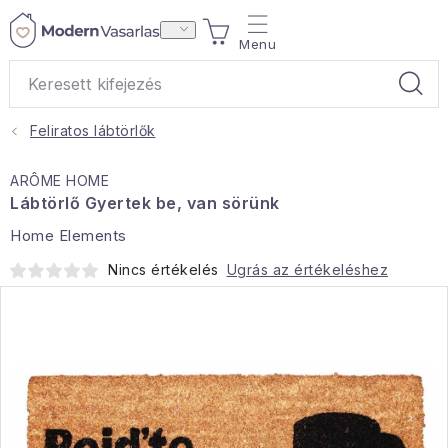
Ugrás
KOSÁR
a
fő
tartalomhoz
Feliratos lábtörlők
Ajándékok
ARÔME HOME
Otthoni illatok
Lábtörlő Gyertek be, van sörünk
Home Elements
Teák
Nincs értékelés
Ugrás az értékeléshez
Lakástextil
Háztartás
Hobbi és kert