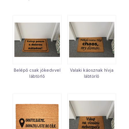
Belépő csak jókedvvel
Valaki káosznak hívja
lábtörlő
lábtörlő