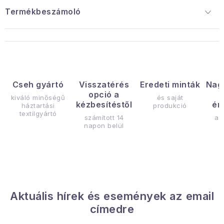
Termékbeszámoló
Cseh gyártó
Visszatérés
Eredeti minták
Nag
opció a
kiváló minőségű
és saját
kézbesítéstől
ér
háztartási
produkció
textilgyártó
számított 14
az
napon belül
Aktuális hírek és események az email
címedre