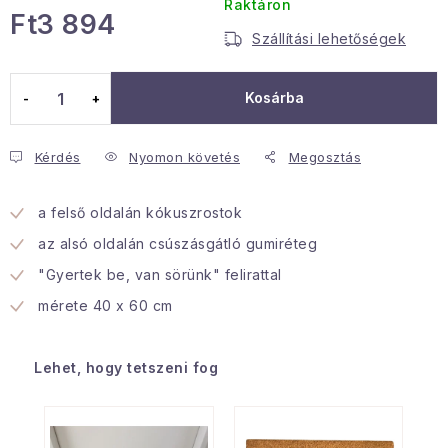
Raktáron
Ft3 894
Januári akció
Szállítási lehetőségek
Egységár:
Veľkoobchodná spolupráca
Kosárba
A személyes adatok védelmének feltételei
Hogyan kell panaszkodni / visszaadni az áruka
Kérdés
Nyomon követés
Megosztás
Kereskedelem feltételes
Információ a mellékletről
Érintkezés
Rólunk
a felső oldalán kókuszrostok
az alsó oldalán csúszásgátló gumiréteg
"Gyertek be, van sörünk" felirattal
mérete 40 x 60 cm
Lehet, hogy tetszeni fog