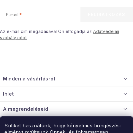
FELIRATKOZÁS
E-mail
Az e-mail cím megadásával Ön elfogadja az
Adatvédelmi
szabályzatot
.
L
á
Minden a vásárlásról
b
l
Szállítás és fizetés
Ihlet
é
Információ a mellékletről
c
Rólunk
A megrendeléseid
Nagykereskedelmi együttműködés
Hogyan kell panaszkodni / visszaadni az árukat
Érintkezés
Sütiket használunk, hogy kényelmes böngészési
Érintkezés
élményt nyújtsunk Önnek, és folyamatosan