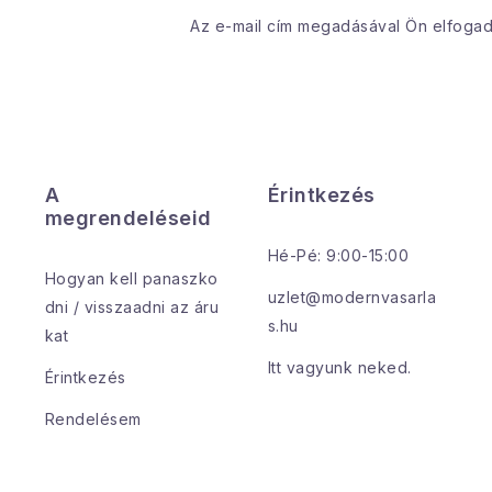
Az e-mail cím megadásával Ön elfoga
A
Érintkezés
megrendeléseid
Hé-Pé: 9:00-15:00
Hogyan kell panaszko
uzlet@modernvasarla
dni / visszaadni az áru
s.hu
kat
Itt vagyunk neked.
Érintkezés
Rendelésem