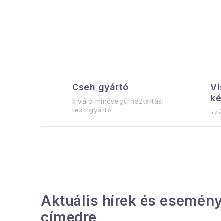
a
l
s
ó
p
Cseh gyártó
Vi
a
ké
kiváló minőségű háztartási
n
textilgyártó
szá
e
l
Aktuális hírek és esemény
címedre