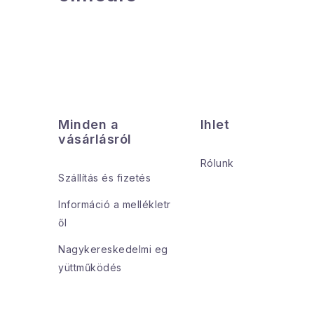
L
á
Minden a
Ihlet
b
vásárlásról
l
Rólunk
Szállítás és fizetés
é
Információ a mellékletr
c
ől
Nagykereskedelmi eg
yüttműködés