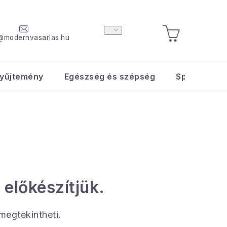
@modernvasarlas.hu
KOSÁR
yűjtemény
Egészség és szépség
Sport és s
 előkészítjük.
 megtekintheti.