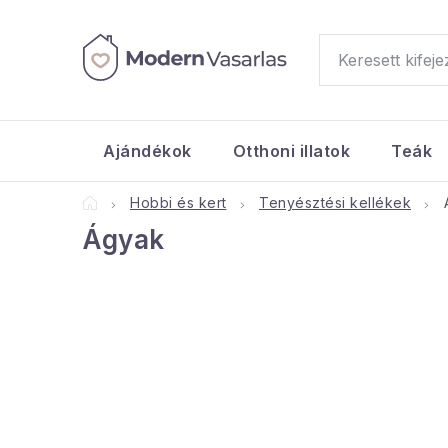
Ugrás
a
fő
tartalomhoz
Ajándékok
Otthoni illatok
Teák
Kezdőlap
Hobbi és kert
Tenyésztési kellékek
Ágyak
O
l
d