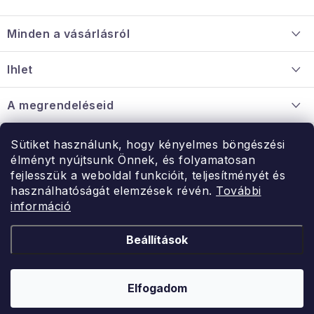
L
á
Minden a vásárlásról
b
l
Szállítás és fizetés
Ihlet
é
Információ a mellékletről
c
Rólunk
A megrendeléseid
Nagykereskedelmi együttműködés
Hogyan kell panaszkodni / visszaadni az árukat
Érintkezés
Sütiket használunk, hogy kényelmes böngészési
Érintkezés
élményt nyújtsunk Önnek, és folyamatosan
Hé-Pé: 9:00-15:00
fejlesszük a weboldal funkcióit, teljesítményét és
Rendelésem
használhatóságát elemzések révén.
További
uzlet@modernvasarlas.hu
információ
- egy szeretettel teli otthonért.
Itt vagyunk neked.
Beállítások
Kereskedelem feltételei
A személyes adatok védelmének feltételei
Elfogadom
Copyright 2026
ModernVasarlas.hu
. Minden jog fenntartva.
Shoptet készítette