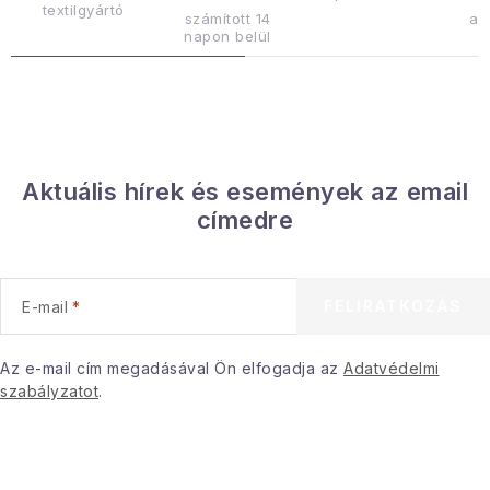
textilgyártó
számított 14
az
Januári akció
napon belül
Veľkoobchodná spolupráca
A személyes adatok védelmének feltételei
Hogyan kell panaszkodni / visszaadni az áruka
Aktuális hírek és események az email
Kereskedelem feltételes
Információ a mellékletről
címedre
Érintkezés
Rólunk
FELIRATKOZÁS
E-mail
Az e-mail cím megadásával Ön elfogadja az
Adatvédelmi
szabályzatot
.