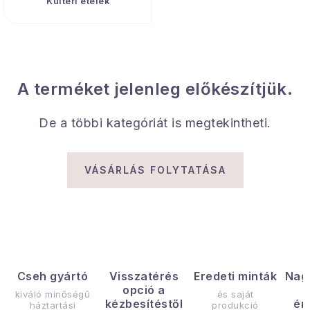
Kültéri ételek
Gyűjtemény
Egészség és szépség
Sport és szabadban
A terméket jelenleg előkészítjük.
Gyermekeknek
De a többi kategóriát is megtekintheti.
Sziasztok, hív a nyár.
VÁSÁRLÁS FOLYTATÁSA
Pohodából importálva - rendezés
Szezonális kategóriák
Fekete Péntek
Cseh gyártó
Visszatérés
Eredeti minták
Nag
opció a
Karácsonyi esemény
kiváló minőségű
és saját
kézbesítéstől
ér
háztartási
produkció