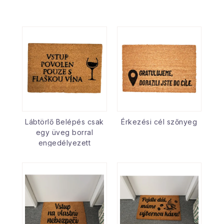
Lábtörlő Belépés csak
Érkezési cél szőnyeg
egy üveg borral
engedélyezett