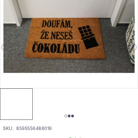
Gyűjtemény
Egészség és szépség
Sport és szabadban
Gyermekeknek
Sziasztok, hív a nyár.
Pohodából importálva - rendezés
Szezonális kategóriák
Fekete Péntek
SKU:
8595556486016
Karácsonyi esemény