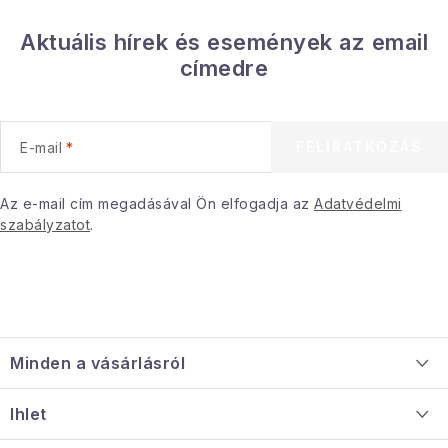
Aktuális hírek és események az email
címedre
FELIRATKOZÁS
E-mail
Az e-mail cím megadásával Ön elfogadja az
Adatvédelmi
szabályzatot
.
L
á
Minden a vásárlásról
b
l
Szállítás és fizetés
Ihlet
é
Információ a mellékletről