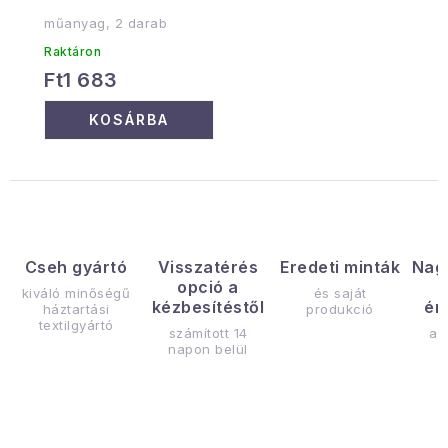
műanyag, 2 darab
Raktáron
Ft1 683
KOSÁRBA
Cseh gyártó
Visszatérés
Eredeti minták
Nag
opció a
kiváló minőségű
és saját
kézbesítéstől
ér
háztartási
produkció
textilgyártó
számított 14
az
napon belül