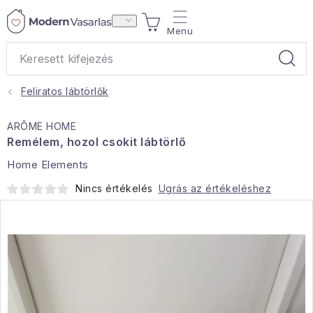
Ugrás
KOSÁR
a
fő
tartalomhoz
Feliratos lábtörlők
Ajándékok
ARÔME HOME
Otthoni illatok
Remélem, hozol csokit lábtörlő
Home Elements
Teák
Nincs értékelés
Ugrás az értékeléshez
Lakástextil
Háztartás
Hobbi és kert