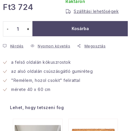
Raktáron
Ft3 724
Januári akció
Szállítási lehetőségek
Egységár:
Veľkoobchodná spolupráca
Kosárba
A személyes adatok védelmének feltételei
Hogyan kell panaszkodni / visszaadni az áruka
Kérdés
Nyomon követés
Megosztás
Kereskedelem feltételes
Információ a mellékletről
Érintkezés
Rólunk
a felső oldalán kókuszrostok
az alsó oldalán csúszásgátló gumiréteg
"Remélem, hozol csokit" felirattal
mérete 40 x 60 cm
Lehet, hogy tetszeni fog