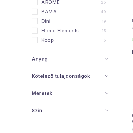
ARÔME
25
BAMA
49
j
Dini
19
Home Elements
15
Koop
5
Anyag
Kötelező tulajdonságok
Méretek
Szín