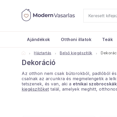
Ugrás
a
fő
tartalomhoz
Ajándékok
Otthoni illatok
Teák
Kezdőlap
Háztartás
Belső kiegészítők
Dekorác
Dekoráció
Az otthon nem csak bútorokból, padlóból és
csalnak az arcunkra és megmelengetik a lelk
tetszenek, és van, aki a
etnikai szobrocskák
kiegészítőket
talál, amelyek meghitt, otthono