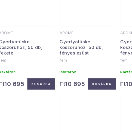
ARÔME
ARÔME
ARÔM
Gyertyatüske
Gyertyatüske
Gyer
koszorúhoz, 50 db,
koszorúhoz, 50 db,
kosz
fekete
fényes ezüst
fény
fém
fém
fém
Raktáron
Raktáron
Raktá
Ft10 695
Ft10 695
Ft1
KOSÁRBA
KOSÁRBA