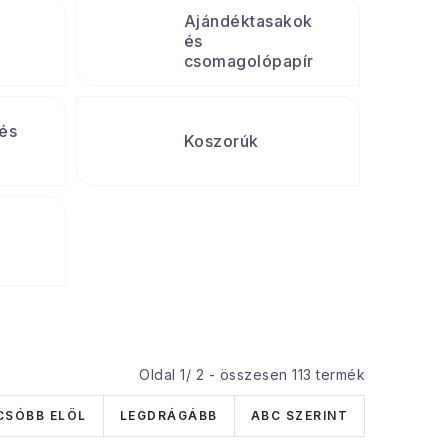
Ajándéktasakok
és
csomagolópapír
és
Koszorúk
Oldal
1
/
2
- összesen
113
termék
CSÓBB ELÖL
LEGDRÁGÁBB
ABC SZERINT