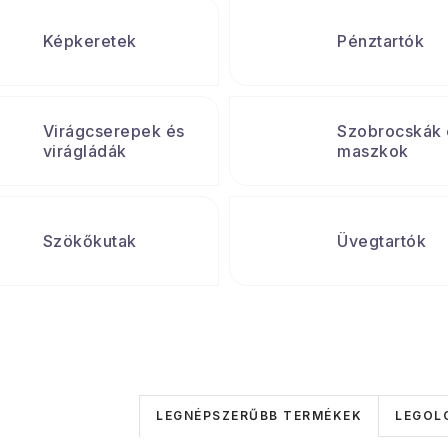
Képkeretek
Pénztartók
Virágcserepek és
Szobrocskák 
virágládák
maszkok
Szökőkutak
Üvegtartók
T
LEGNÉPSZERŰBB TERMÉKEK
LEGOL