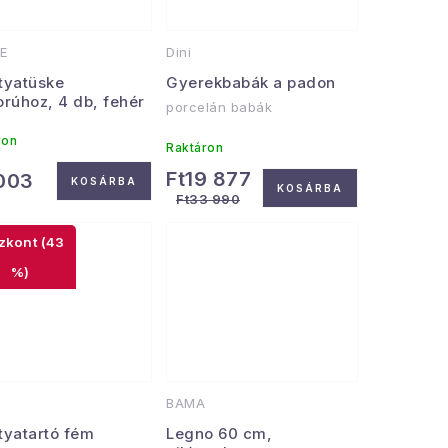
E
Dini
tyatüske
Gyerekbabák a padon
orúhoz, 4 db, fehér
porcelán babák
ron
Raktáron
Ft19 877
 003
KOSÁRBA
KOSÁRBA
Ft33 990
(43
%)
BAMA
tyatartó fém
Legno 60 cm,