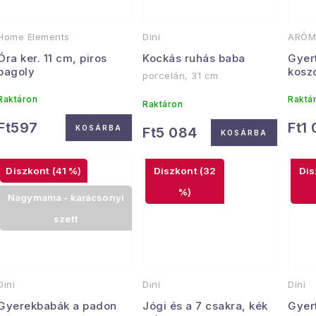
Home Elements
Dini
ARÔM
Óra ker. 11 cm, piros
Kockás ruhás baba
Gyer
bagoly
kosz
porcelán, 31 cm
Raktáron
Raktá
Raktáron
Ft597
Ft1
KOSÁRBA
Ft5 084
KOSÁRBA
(41 %)
(32
%)
Nagymama - karácsonyi
szett
Dini
Dini
Dini
Gyerekbabák a padon
Jógi és a 7 csakra, kék
Gyer