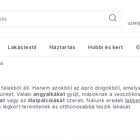
uzlet
Lakástextil
Háztartás
Hobbi és kert
G
ió
 falakból áll. Hanem azokból az apró dolgokból, amely
ünket. Valaki
angyalkákat
gyűjt, másoknak a vesszőko
at
vagy az
illatpálcikákat
szereti. Nálunk eredeti
lakbe
s légkört teremtenek és otthonosabbá teszik lakását.