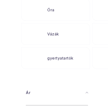
Óra
Vázák
gyertyatartók
O
Ár
l