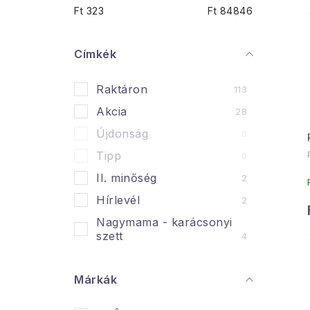
d
Ft
323
Ft
84846
a
l
Címkék
s
Raktáron
113
ó
Akcia
28
p
Újdonság
0
a
Tipp
0
n
II. minőség
2
Hírlevél
2
e
Nagymama - karácsonyi
l
l
szett
4
i
Márkák