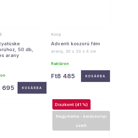
E
Koop
tyatüske
Adventi koszorú fém
orúhoz, 50 db,
arany, 30 x 30 x 4 cm
es arany
Raktáron
Ft8 485
ron
KOSÁRBA
0 695
KOSÁRBA
(41 %)
Nagymama - karácsonyi
szett