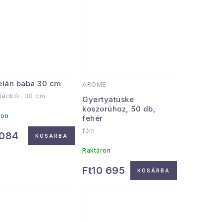
elán baba 30 cm
ARÔME
lánból, 30 cm
Gyertyatüske
koszorúhoz, 50 db,
ron
fehér
fém
 084
KOSÁRBA
Raktáron
Ft10 695
KOSÁRBA