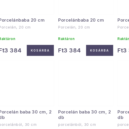
z
á
é
Porcelánbaba 20 cm
Porcelánbaba 20 cm
Porc
s
Porcelán, 20 cm
Porcelán, 20 cm
Porce
a
e
Raktáron
Raktáron
Raktá
Ft3 384
Ft3 384
Ft3
KOSÁRBA
KOSÁRBA
Porcelán baba 30 cm, 2
Porcelán baba 30 cm, 2
Porc
db
db
db
porcelánból, 30 cm
porcelánból, 30 cm
porce