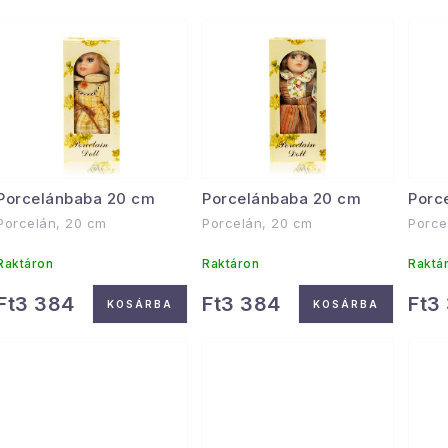
e
T
r
e
m
r
é
m
k
é
e
Porcelánbaba 20 cm
Porcelánbaba 20 cm
Porc
k
k
Porcelán, 20 cm
Porcelán, 20 cm
Porce
e
r
Raktáron
Raktáron
Raktá
k
e
Ft3 384
Ft3 384
Ft3
KOSÁRBA
KOSÁRBA
n
d
s
e
t