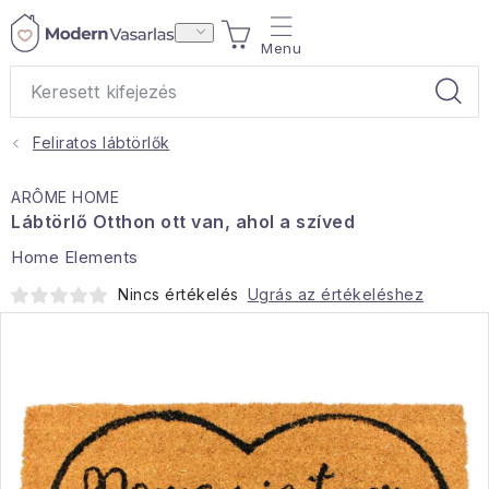
Ugrás
KOSÁR
a
fő
tartalomhoz
Feliratos lábtörlők
Ajándékok
ARÔME HOME
Otthoni illatok
Lábtörlő Otthon ott van, ahol a szíved
Home Elements
Teák
Nincs értékelés
Ugrás az értékeléshez
Lakástextil
Háztartás
Hobbi és kert