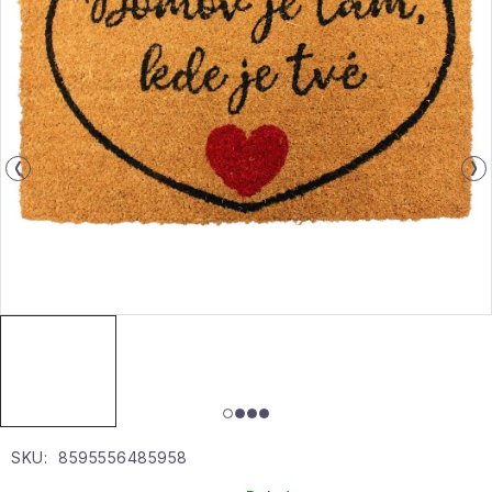
Gyűjtemény
Egészség és szépség
Sport és szabadban
Gyermekeknek
Sziasztok, hív a nyár.
Pohodából importálva - rendezés
Szezonális kategóriák
Fekete Péntek
SKU:
8595556485958
Karácsonyi esemény