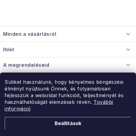
L
á
Minden a vásárlásról
b
l
Szállítás és fizetés
Ihlet
é
Információ a mellékletről
c
Rólunk
A megrendeléseid
Nagykereskedelmi együttműködés
Hogyan kell panaszkodni / visszaadni az árukat
Érintkezés
Sütiket használunk, hogy kényelmes böngészési
Érintkezés
élményt nyújtsunk Önnek, és folyamatosan
Hé-Pé: 9:00-15:00
fejlesszük a weboldal funkcióit, teljesítményét és
Rendelésem
használhatóságát elemzések révén.
További
uzlet@modernvasarlas.hu
információ
- egy szeretettel teli otthonért.
Itt vagyunk neked.
Beállítások
Kereskedelem feltételei
A személyes adatok védelmének feltételei