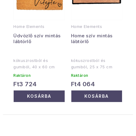
Home Elements
Home Elements
Üdvözlő szív mintás
Home szív mintás
lábtörlő
lábtörlő
kókuszrostból és
kókuszrostból és
gumiból, 40 x 60 cm
gumiból, 25 x 75 cm
Raktáron
Raktáron
Ft3 724
Ft4 064
KOSÁRBA
KOSÁRBA