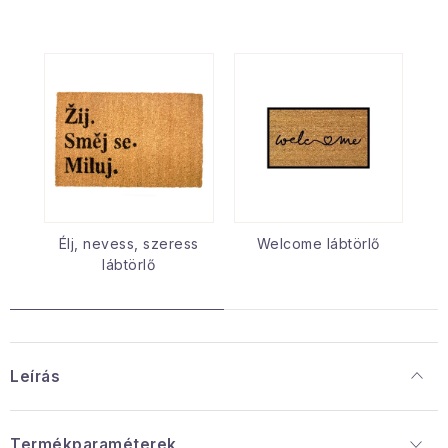
Élj, nevess, szeress
Welcome lábtörlő
lábtörlő
Leírás
Termékparaméterek