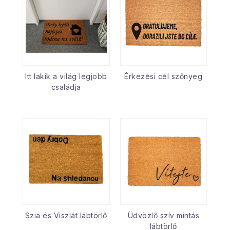
Itt lakik a világ legjobb
Érkezési cél szőnyeg
családja
Szia és Viszlát lábtörlő
Üdvözlő szív mintás
lábtörlő