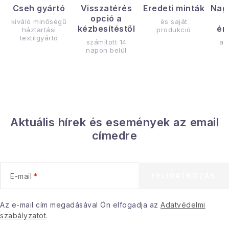
Cseh gyártó
Visszatérés
Eredeti minták
Nag
opció a
kiváló minőségű
és saját
kézbesítéstől
ér
háztartási
produkció
textilgyártó
számított 14
az
napon belül
Aktuális hírek és események az email
címedre
FELIRATKOZÁS
E-mail
Az e-mail cím megadásával Ön elfogadja az
Adatvédelmi
szabályzatot
.