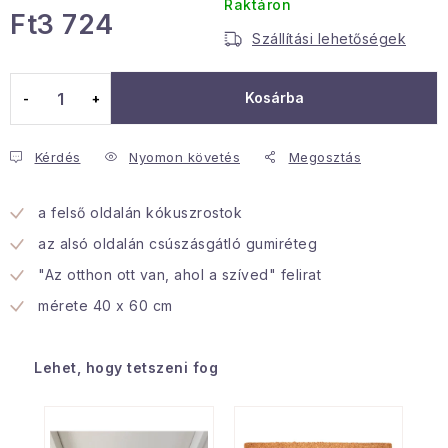
Raktáron
Ft3 724
Januári akció
Szállítási lehetőségek
Egységár:
Veľkoobchodná spolupráca
Kosárba
A személyes adatok védelmének feltételei
Hogyan kell panaszkodni / visszaadni az áruka
Kérdés
Nyomon követés
Megosztás
Kereskedelem feltételes
Információ a mellékletről
Érintkezés
Rólunk
a felső oldalán kókuszrostok
az alsó oldalán csúszásgátló gumiréteg
"Az otthon ott van, ahol a szíved" felirat
mérete 40 x 60 cm
Lehet, hogy tetszeni fog