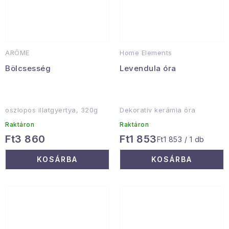
ARÔME
Home Elements
Bölcsesség
Levendula óra
oszlopos illatgyertya, 320g
Dekoratív kerámia óra
Raktáron
Raktáron
Ft3 860
Ft1 853
Egységár:
Ft1 853 / 1 db
KOSÁRBA
KOSÁRBA