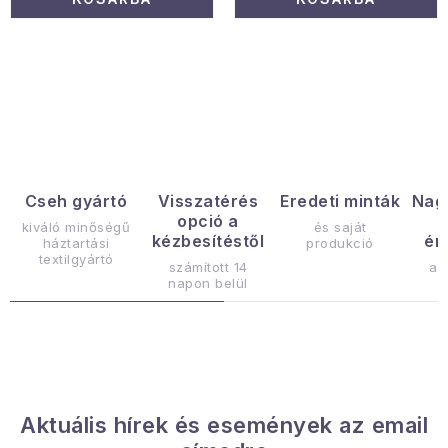
L
i
s
t
a
Cseh gyártó
Visszatérés
Eredeti minták
Nag
opció a
i
kiváló minőségű
és saját
kézbesítéstől
ér
háztartási
produkció
r
textilgyártó
számított 14
az
á
napon belül
n
y
í
t
á
Aktuális hírek és események az email
s