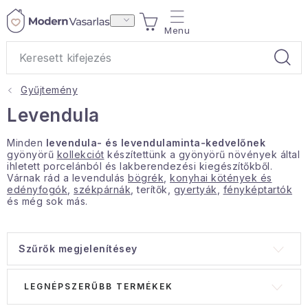
Ugrás
KOSÁR
a
fő
tartalomhoz
Gyűjtemény
Ajándékok
Levendula
Otthoni illatok
Minden
levendula- és levendulaminta-kedvelőnek
gyönyörű
kollekciót
készítettünk a gyönyörű növények által
ihletett porcelánból és lakberendezési kiegészítőkből.
Teák
Várnak rád a levendulás
bögrék
,
konyhai kötények és
edényfogók
,
székpárnák
, terítők,
gyertyák
,
fényképtartók
és még sok más.
Lakástextil
Háztartás
Szűrők megjelenítésey
T
T
Hobbi és kert
LEGNÉPSZERŰBB TERMÉKEK
e
e