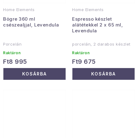
Home Elements
Home Elements
Bögre 360 ml
Espresso készlet
csészealjjal, Levendula
alátétekkel 2 x 65 ml,
Levendula
Porcelán
porcelán, 2 darabos készlet
Raktáron
Raktáron
Ft8 995
Ft9 675
KOSÁRBA
KOSÁRBA