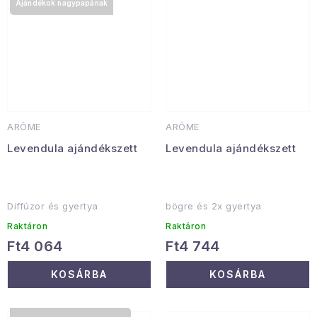
Ajándékok nagypapának
ARÔME
ARÔME
Levendula ajándékszett
Levendula ajándékszett
Diffúzor és gyertya
bögre és 2x gyertya
Raktáron
Raktáron
Ft4 064
Ft4 744
KOSÁRBA
KOSÁRBA