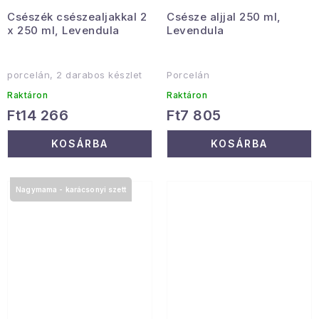
Csészék csészealjakkal 2
Csésze aljjal 250 ml,
x 250 ml, Levendula
Levendula
porcelán, 2 darabos készlet
Porcelán
Raktáron
Raktáron
Ft14 266
Ft7 805
KOSÁRBA
KOSÁRBA
Nagymama - karácsonyi szett