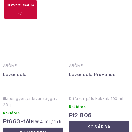
(akár: 14
%)
ARÔME
ARÔME
Levendula
Levendula Provence
illatos gyertya kívánsággal,
Diffúzor pálcikákkal, 100 ml
28 g
Raktáron
Raktáron
Ft2 806
Ft663-tól
Egységár:
Ft564-tól / 1 db
KOSÁRBA