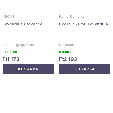
ARÔME
Home Elements
Levendula Provence
Bögre 250 ml, Levendula
illatos agyag, 6 db
Porcelán
Raktáron
Raktáron
Ft1 173
Ft2 193
KOSÁRBA
KOSÁRBA