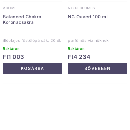
ARÔME
NG PERFUMES
Balanced Chakra
NG Ouvert 100 ml
Koronacsakra
illóolajos füstölőpálcák, 20 db
parfümös víz nőknek
Raktáron
Raktáron
Ft1 003
Ft4 234
KOSÁRBA
BŐVEBBEN