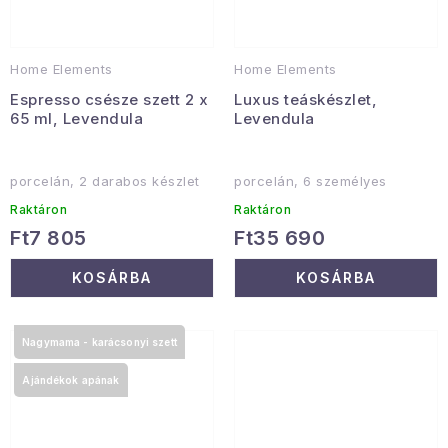
Home Elements
Home Elements
Espresso csésze szett 2 x
Luxus teáskészlet,
65 ml, Levendula
Levendula
porcelán, 2 darabos készlet
porcelán, 6 személyes
Raktáron
Raktáron
Ft7 805
Ft35 690
KOSÁRBA
KOSÁRBA
Nagymama - karácsonyi szett
Ajándékok apának