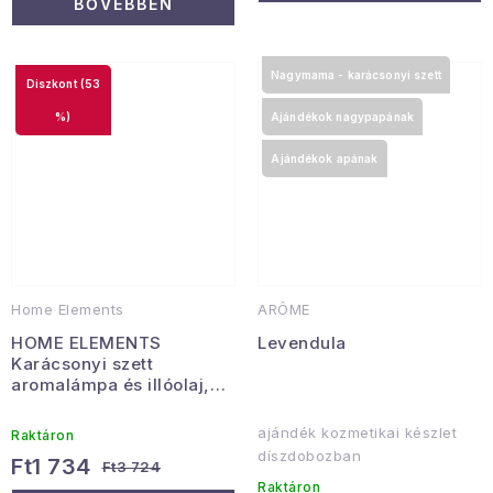
BŐVEBBEN
Nagymama - karácsonyi szett
(53
%)
Ajándékok nagypapának
Ajándékok apának
Home Elements
ARÔME
HOME ELEMENTS
Levendula
Karácsonyi szett
aromalámpa és illóolaj,
levendula
ajándék kozmetikai készlet
Raktáron
díszdobozban
Ft1 734
Ft3 724
Raktáron