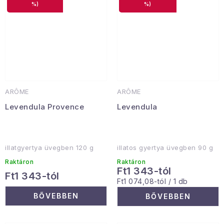
%)
%)
ARÔME
ARÔME
Levendula Provence
Levendula
illatgyertya üvegben 120 g
illatos gyertya üvegben 90 g
Raktáron
Raktáron
Ft1 343-tól
Ft1 343-tól
Egységár:
Ft1 074,08-tól / 1 db
BŐVEBBEN
BŐVEBBEN