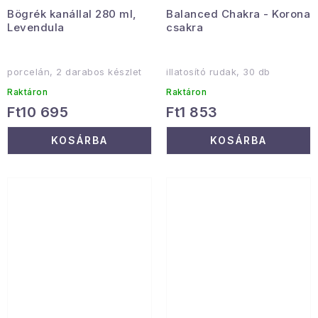
Bögrék kanállal 280 ml,
Balanced Chakra - Korona
Levendula
csakra
porcelán, 2 darabos készlet
illatosító rudak, 30 db
Raktáron
Raktáron
Ft10 695
Ft1 853
KOSÁRBA
KOSÁRBA