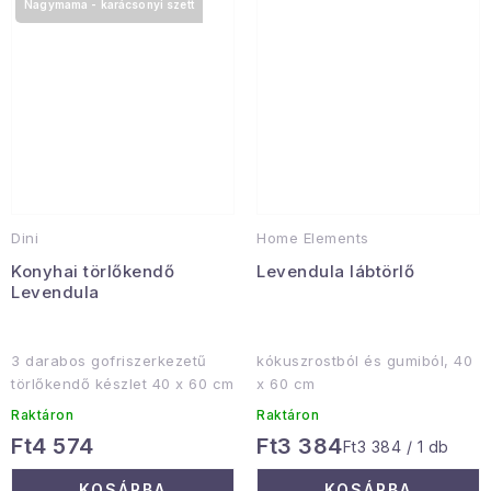
Nagymama - karácsonyi szett
Dini
Home Elements
Konyhai törlőkendő
Levendula lábtörlő
Levendula
3 darabos gofriszerkezetű
kókuszrostból és gumiból, 40
törlőkendő készlet 40 x 60 cm
x 60 cm
Raktáron
Raktáron
Ft4 574
Ft3 384
Egységár:
Ft3 384 / 1 db
KOSÁRBA
KOSÁRBA