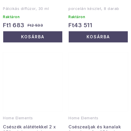
Pálcikás diffúzor, 30 ml
porcelán készlet, 8 darab
Raktáron
Raktáron
Ft1 683
Ft43 511
Ft2 533
KOSÁRBA
KOSÁRBA
Home Elements
Home Elements
Csészék alátétekkel 2 x
Csészealjak és kanalak