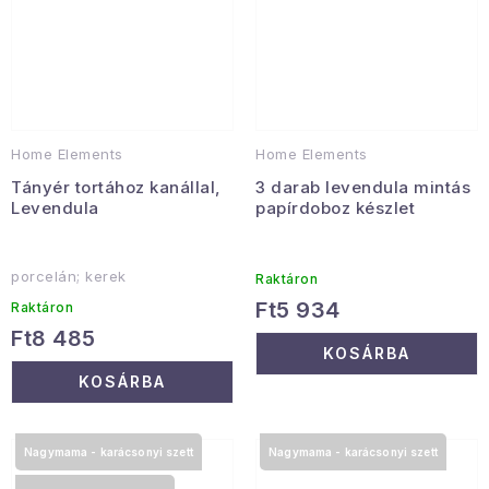
Home Elements
Home Elements
Tányér tortához kanállal,
3 darab levendula mintás
Levendula
papírdoboz készlet
porcelán; kerek
Raktáron
Ft5 934
Raktáron
Ft8 485
KOSÁRBA
KOSÁRBA
Nagymama - karácsonyi szett
Nagymama - karácsonyi szett