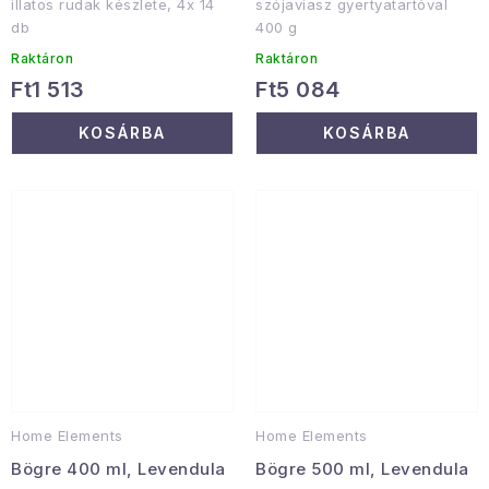
illatos rudak készlete, 4x 14
szójaviasz gyertyatartóval
db
400 g
Raktáron
Raktáron
Ft1 513
Ft5 084
KOSÁRBA
KOSÁRBA
Home Elements
Home Elements
Bögre 400 ml, Levendula
Bögre 500 ml, Levendula