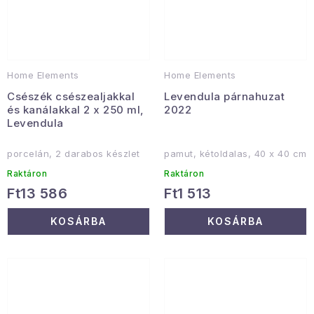
Home Elements
Home Elements
Csészék csészealjakkal
Levendula párnahuzat
és kanálakkal 2 x 250 ml,
2022
Levendula
porcelán, 2 darabos készlet
pamut, kétoldalas, 40 x 40 cm
Raktáron
Raktáron
Ft13 586
Ft1 513
KOSÁRBA
KOSÁRBA