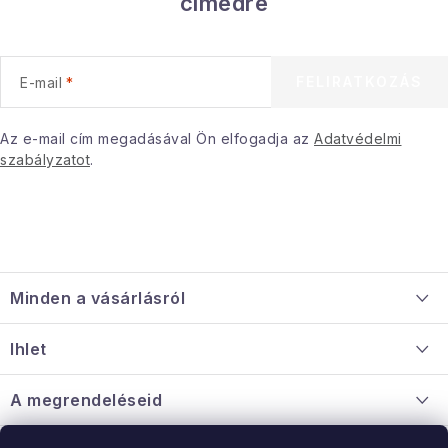
címedre
e
l
e
FELIRATKOZÁS
E-mail
m
e
i
Az e-mail cím megadásával Ön elfogadja az
Adatvédelmi
szabályzatot
.
L
á
Minden a vásárlásról
b
l
Szállítás és fizetés
Ihlet
é
Információ a mellékletről
c
Rólunk
A megrendeléseid
Nagykereskedelmi együttműködés
Hogyan kell panaszkodni / visszaadni az árukat