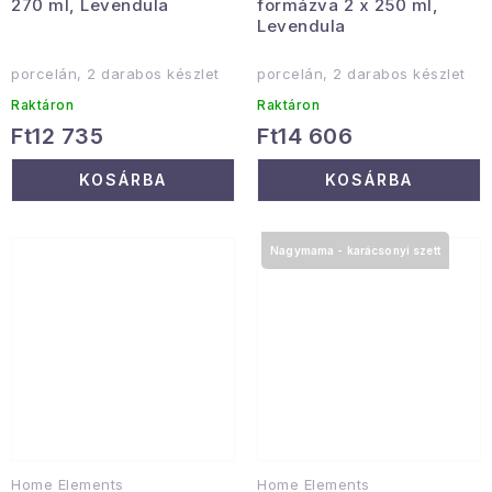
270 ml, Levendula
formázva 2 x 250 ml,
Levendula
porcelán, 2 darabos készlet
porcelán, 2 darabos készlet
Raktáron
Raktáron
Ft12 735
Ft14 606
KOSÁRBA
KOSÁRBA
Nagymama - karácsonyi szett
Home Elements
Home Elements