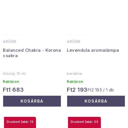
ARÔME
ARÔME
Balanced Chakra - Korona
Levendula aromalámpa
csakra
illóolaj 15 ml
kerámia
Raktáron
Raktáron
Ft1 683
Ft2 193
Egységár:
Ft2 193 / 1 db
KOSÁRBA
KOSÁRBA
(akár: 15
(akár: 20