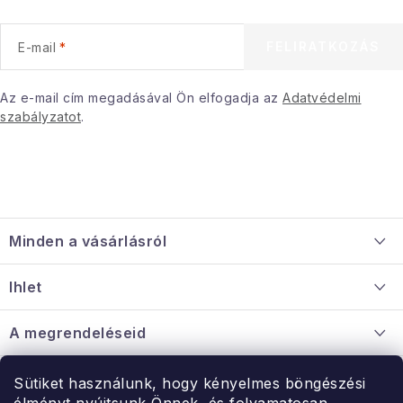
l
e
FELIRATKOZÁS
E-mail
m
e
i
Az e-mail cím megadásával Ön elfogadja az
Adatvédelmi
szabályzatot
.
L
á
Minden a vásárlásról
b
l
Szállítás és fizetés
Ihlet
é
Információ a mellékletről
c
Rólunk
A megrendeléseid
Nagykereskedelmi együttműködés
Hogyan kell panaszkodni / visszaadni az árukat
Érintkezés
Sütiket használunk, hogy kényelmes böngészési
Érintkezés