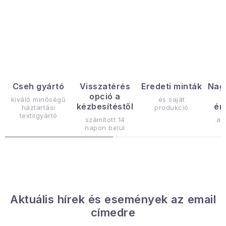
Januári akció
L
Veľkoobchodná spolupráca
i
s
A személyes adatok védelmének feltételei
t
Hogyan kell panaszkodni / visszaadni az áruka
a
Cseh gyártó
Visszatérés
Eredeti minták
Nag
Kereskedelem feltételes
Információ a mellékletről
opció a
i
kiváló minőségű
és saját
Érintkezés
Rólunk
kézbesítéstől
ér
háztartási
produkció
r
textilgyártó
számított 14
az
á
napon belül
n
y
í
t
á
Aktuális hírek és események az email
s
címedre
e