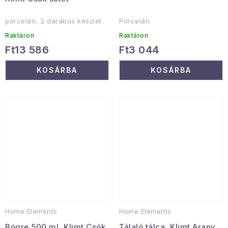
porcelán, 2 darabos készlet
Porcelán
Raktáron
Raktáron
Ft13 586
Ft3 044
KOSÁRBA
KOSÁRBA
Home Elements
Home Elements
Bögre 500 ml, Klimt Csók
Tálaló tálca, Klimt Arany