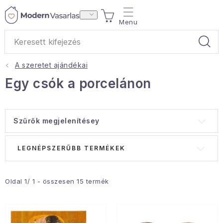
Ugrás
KOSÁR
a
fő
tartalomhoz
A szeretet ajándékai
Ajándékok
Egy csók a porcelánon
Otthoni illatok
Szűrők megjelenítésey
Teák
T
T
LEGNÉPSZERŰBB TERMÉKEK
Lakástextil
e
e
r
r
Háztartás
m
m
Oldal
1
/
1
- összesen
15
termék
é
é
Hobbi és kert
k
k