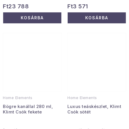
Ft23 788
Ft3 571
KOSÁRBA
KOSÁRBA
Home Elements
Home Elements
Bögre kanállal 280 ml,
Luxus teáskészlet, Klimt
Klimt Csók fekete
Csók sötét