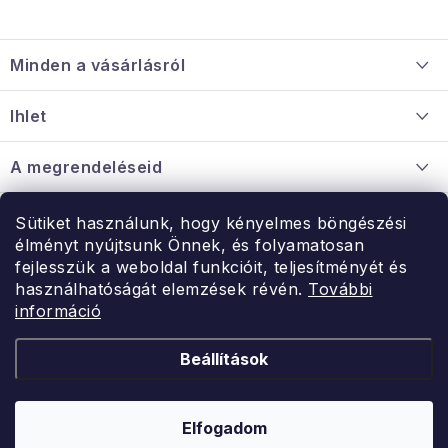
L
á
Minden a vásárlásról
b
l
Szállítás és fizetés
Ihlet
é
Információ a mellékletről
c
Rólunk
A megrendeléseid
Nagykereskedelmi együttműködés
Hogyan kell panaszkodni / visszaadni az árukat
Érintkezés
Sütiket használunk, hogy kényelmes böngészési
Érintkezés
élményt nyújtsunk Önnek, és folyamatosan
Hé-Pé: 9:00-15:00
fejlesszük a weboldal funkcióit, teljesítményét és
Rendelésem
használhatóságát elemzések révén.
További
uzlet@modernvasarlas.hu
információ
- egy szeretettel teli otthonért.
Itt vagyunk neked.
Beállítások
Kereskedelem feltételei
A személyes adatok védelmének feltételei
Elfogadom
Copyright 2026
ModernVasarlas.hu
. Minden jog fenntartva.