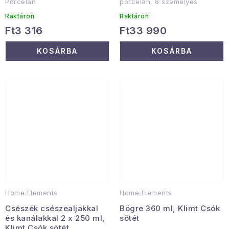
Porcelán
porcelán, 6 személyes
Raktáron
Raktáron
Ft3 316
Ft33 990
KOSÁRBA
KOSÁRBA
Home Elements
Home Elements
Csészék csészealjakkal
Bögre 360 ml, Klimt Csók
és kanálakkal 2 x 250 ml,
sötét
Klimt Csók sötét