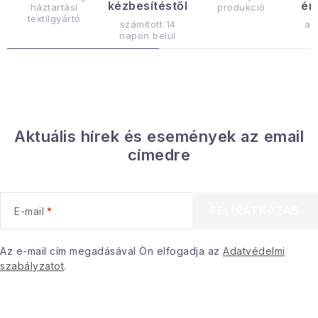
kézbesítéstől
ér
háztartási
produkció
r
textilgyártó
számított 14
az
á
napon belül
n
y
í
t
á
Aktuális hírek és események az email
s
címedre
e
l
e
FELIRATKOZÁS
E-mail
m
e
i
Az e-mail cím megadásával Ön elfogadja az
Adatvédelmi
szabályzatot
.