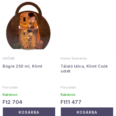
Januári akció
Veľkoobchodná spolupráca
A személyes adatok védelmének feltételei
Hogyan kell panaszkodni / visszaadni az áruka
Kereskedelem feltételes
Információ a mellékletről
Érintkezés
Rólunk
ARÔME
Home Elements
Bögre 250 ml, Klimt
Tálaló tálca, Klimt Csók
sötét
Porcelán
Porcelán
Raktáron
Raktáron
Ft2 704
Ft11 477
KOSÁRBA
KOSÁRBA