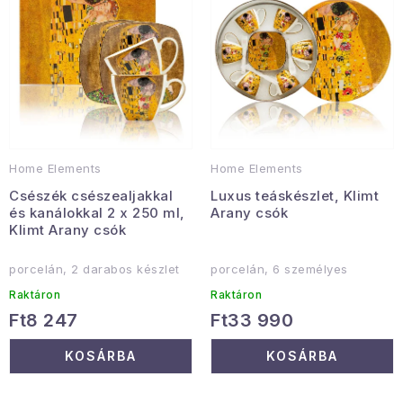
e
e
Gyűjtemény
k
k
l
r
Egészség és szépség
i
e
s
n
Sport és szabadban
t
d
Gyermekeknek
á
e
Home Elements
Home Elements
j
z
Sziasztok, hív a nyár.
Csészék csészealjakkal
Luxus teáskészlet, Klimt
a
é
és kanálokkal 2 x 250 ml,
Arany csók
s
Klimt Arany csók
Pohodából importálva - rendezés
e
porcelán, 2 darabos készlet
porcelán, 6 személyes
Szezonális kategóriák
Raktáron
Raktáron
Ft8 247
Ft33 990
Fekete Péntek
KOSÁRBA
KOSÁRBA
Karácsonyi esemény