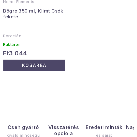
Home Elements
Bögre 350 ml, Klimt Csók
fekete
Porcelán
Raktáron
Ft3 044
KOSÁRBA
L
i
s
t
a
Cseh gyártó
Visszatérés
Eredeti minták
Nag
opció a
i
kiváló minőségű
és saját