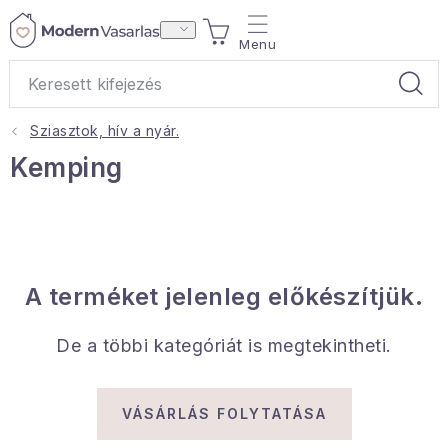
Ugrás
KOSÁR
a
fő
tartalomhoz
Sziasztok, hív a nyár.
Ajándékok
Kemping
Otthoni illatok
Teák
A terméket jelenleg előkészítjük.
Lakástextil
De a többi kategóriát is megtekintheti.
Háztartás
Hobbi és kert
VÁSÁRLÁS FOLYTATÁSA