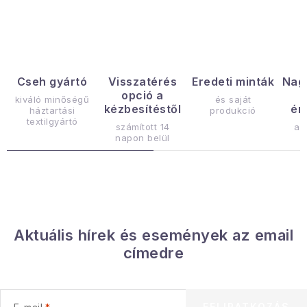
Gyűjtemény
Egészség és szépség
Sport és szabadban
Cseh gyártó
Visszatérés
Eredeti minták
Nag
opció a
kiváló minőségű
és saját
kézbesítéstől
ér
háztartási
produkció
Gyermekeknek
textilgyártó
számított 14
az
napon belül
Sziasztok, hív a nyár.
Pohodából importálva - rendezés
Szezonális kategóriák
Aktuális hírek és események az email
címedre
Fekete Péntek
Karácsonyi esemény
FELIRATKOZÁS