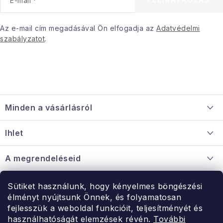
E-mail
Januári akció
Az e-mail cím megadásával Ön elfogadja az
Adatvédelmi
szabályzatot
.
Veľkoobchodná spolupráca
A személyes adatok védelmének feltételei
Hogyan kell panaszkodni / visszaadni az áruka
L
Kereskedelem feltételes
Információ a mellékletről
á
Érintkezés
Rólunk
Minden a vásárlásról
b
l
Szállítás és fizetés
Ihlet
é
Információ a mellékletről
c
Rólunk
A megrendeléseid
Nagykereskedelmi együttműködés
Hogyan kell panaszkodni / visszaadni az árukat
Érintkezés
Sütiket használunk, hogy kényelmes böngészési
Érintkezés
élményt nyújtsunk Önnek, és folyamatosan
Hé-Pé: 9:00-15:00
fejlesszük a weboldal funkcióit, teljesítményét és
Rendelésem
használhatóságát elemzések révén.
További
uzlet@modernvasarlas.hu