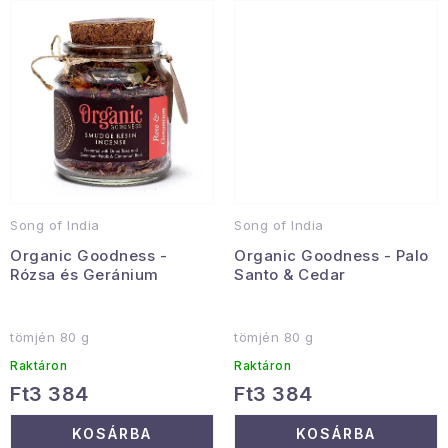
Januári akció
Veľkoobchodná spolupráca
A személyes adatok védelmének feltételei
Hogyan kell panaszkodni / visszaadni az áruka
Kereskedelem feltételes
Információ a mellékletről
Érintkezés
Rólunk
Song of India
Song of India
Organic Goodness -
Organic Goodness - Palo
Rózsa és Geránium
Santo & Cedar
tömjén 80 g
tömjén 80 g
Raktáron
Raktáron
Ft3 384
Ft3 384
KOSÁRBA
KOSÁRBA