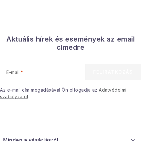
n
y
í
t
á
Aktuális hírek és események az email
s
címedre
e
l
e
FELIRATKOZÁS
E-mail
m
e
i
Az e-mail cím megadásával Ön elfogadja az
Adatvédelmi
szabályzatot
.
L
á
Minden a vásárlásról