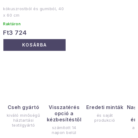
kókuszrostból és gumiból, 40
x 60 cm
Raktáron
Ft3 724
KOSÁRBA
L
i
s
t
a
Cseh gyártó
Visszatérés
Eredeti minták
Nag
opció a
i
kiváló minőségű
és saját
kézbesítéstől
ér
háztartási
produkció
r
textilgyártó
számított 14
az
á
napon belül