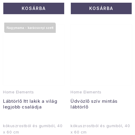
KOSÁRBA
KOSÁRBA
Nagymama - karácsonyi szett
Home Elements
Home Elements
Lábtörlő Itt lakik a világ
Üdvözlő szív mintás
legjobb családja
lábtörlő
kókuszrostból és gumiból, 40
kókuszrostból és gumiból, 40
x 60 cm
x 60 cm