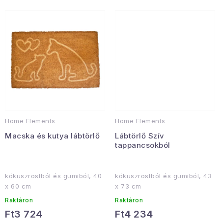
Januári akció
Veľkoobchodná spolupráca
A személyes adatok védelmének feltételei
Hogyan kell panaszkodni / visszaadni az áruka
Kereskedelem feltételes
Információ a mellékletről
Érintkezés
Rólunk
Home Elements
Home Elements
Macska és kutya lábtörlő
Lábtörlő Szív
tappancsokból
kókuszrostból és gumiból, 40
kókuszrostból és gumiból, 43
x 60 cm
x 73 cm
Raktáron
Raktáron
Ft3 724
Ft4 234