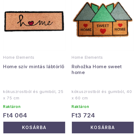
e
e
Gyűjtemény
k
k
l
r
Egészség és szépség
i
e
s
n
Sport és szabadban
t
d
Gyermekeknek
á
e
Home Elements
Home Elements
j
z
Sziasztok, hív a nyár.
Home szív mintás lábtörlő
Rohožka Home sweet
a
é
home
s
Pohodából importálva - rendezés
e
kókuszrostból és gumiból, 25
kókuszrostból és gumiból, 40
Szezonális kategóriák
x 75 cm
x 60 cm
Raktáron
Raktáron
Fekete Péntek
Ft4 064
Ft3 724
KOSÁRBA
KOSÁRBA
Karácsonyi esemény