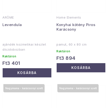
ARÔME
Home Elements
Levendula
Konyhai kötény Piros
Karácsony
ajándék kozmetikai készlet
pamut, 60 x 80 cm
díszdobozban
Raktáron
Raktáron
Ft3 894
Ft3 401
KOSÁRBA
KOSÁRBA
Nagymama - karácsonyi szett
Nagymama - karácsonyi szett