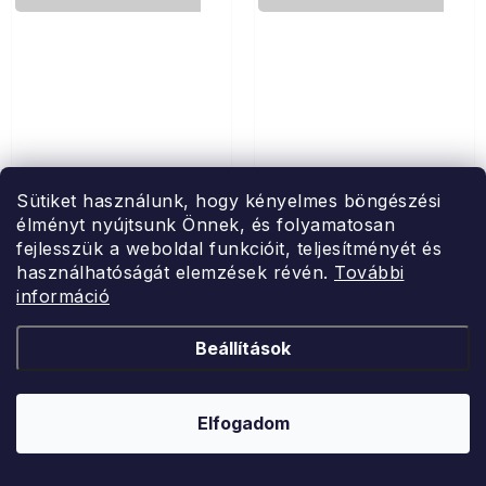
Sütiket használunk, hogy kényelmes böngészési
élményt nyújtsunk Önnek, és folyamatosan
ARÔME
ARÔME
fejlesszük a weboldal funkcióit, teljesítményét és
Minden jót
Musk & White Floral
használhatóságát elemzések révén.
További
információ
fekete tea, 2 x 5 db
Beállítások
illatos gyertya üvegben 90 g
Raktáron
Raktáron
Ft1 343
Ft1 343
Elfogadom
KOSÁRBA
KOSÁRBA