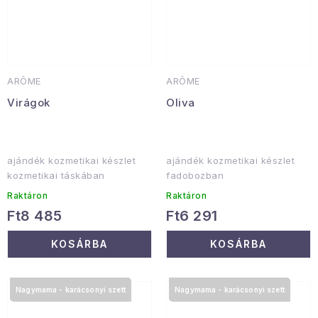
ARÔME
ARÔME
Virágok
Oliva
ajándék kozmetikai készlet
ajándék kozmetikai készlet
kozmetikai táskában
fadobozban
Raktáron
Raktáron
Ft8 485
Ft6 291
KOSÁRBA
KOSÁRBA
Nagymama - karácsonyi szett
Nagymama - karácsonyi szett