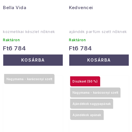
Bella Vida
Kedvencei
kozmetikai készlet nőknek
ajándék parfüm szett nőknek
Raktáron
Raktáron
Ft6 784
Ft6 784
KOSÁRBA
KOSÁRBA
Nagymama - karácsonyi szett
(50 %)
Nagymama - karácsonyi szett
Ajándékok nagypapának
Ajándékok apának