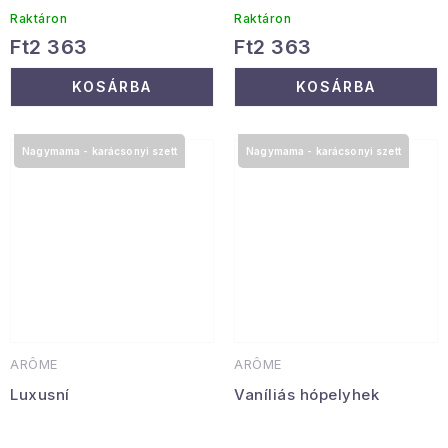
Raktáron
Raktáron
Ft2 363
Ft2 363
KOSÁRBA
KOSÁRBA
Nagymama - karácsonyi szett
Nagymama - karácsonyi szett
ARÔME
ARÔME
Luxusní
Vaníliás hópelyhek