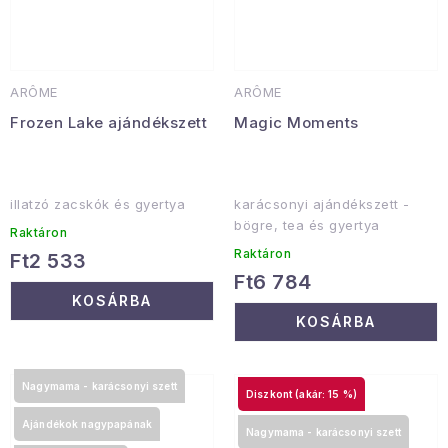
ARÔME
ARÔME
Frozen Lake ajándékszett
Magic Moments
illatzó zacskók és gyertya
karácsonyi ajándékszett -
bögre, tea és gyertya
Raktáron
Raktáron
Ft2 533
Ft6 784
KOSÁRBA
KOSÁRBA
Nagymama - karácsonyi szett
(akár: 15 %)
Ajándékok nagypapának
Nagymama - karácsonyi szett