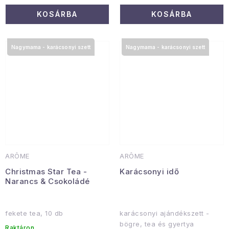
KOSÁRBA
KOSÁRBA
Nagymama - karácsonyi szett
Nagymama - karácsonyi szett
ARÔME
ARÔME
Christmas Star Tea -
Karácsonyi idő
Narancs & Csokoládé
fekete tea, 10 db
karácsonyi ajándékszett -
bögre, tea és gyertya
Raktáron