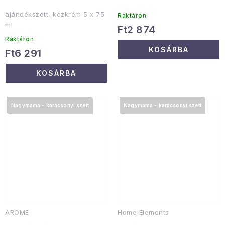
ajándékszett, kézkrém 5 x 75
Raktáron
ml
Ft2 874
Raktáron
KOSÁRBA
Ft6 291
KOSÁRBA
Nagymama - karácsonyi szett
Nagymama - karácsonyi szett
ARÔME
Home Elements