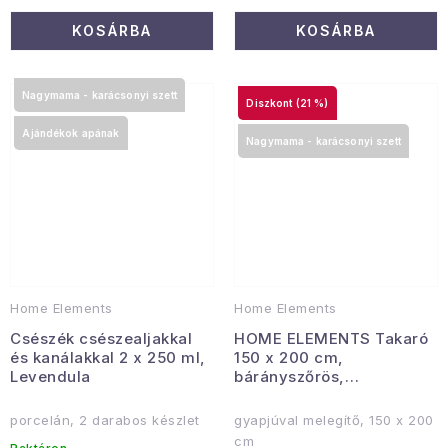
KOSÁRBA
KOSÁRBA
Nagymama - karácsonyi szett
(21 %)
Ajándékok apának
Nagymama - karácsonyi szett
Home Elements
Home Elements
Csészék csészealjakkal
HOME ELEMENTS Takaró
és kanálakkal 2 x 250 ml,
150 x 200 cm,
Levendula
bárányszőrös,
mikroflanel, Bordó
porcelán, 2 darabos készlet
gyapjúval melegítő, 150 x 200
cm