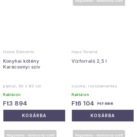
Nagymama - karácsonyi szett
Home Elements
Haus Roland
Konyhai kötény
Vízforraló 2,5 l
Karácsonyi szív
pamut, 60 x 80 cm
szürke, rozsdamentes
Raktáron
Raktáron
Ft3 894
Ft6 104
Ft7 566
KOSÁRBA
KOSÁRBA
Nagymama - karácsonyi szett
Nagymama - karácsonyi szett