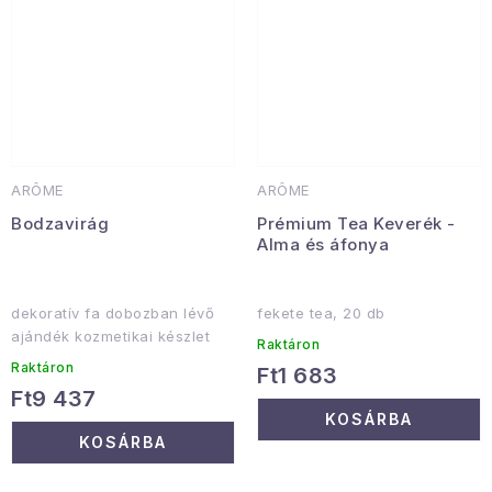
ARÔME
ARÔME
Bodzavirág
Prémium Tea Keverék -
Alma és áfonya
dekoratív fa dobozban lévő
fekete tea, 20 db
ajándék kozmetikai készlet
Raktáron
Raktáron
Ft1 683
Ft9 437
KOSÁRBA
KOSÁRBA