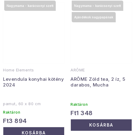
Nagymama - karácsonyi szett
Nagymama - karácsonyi szett
Ajándékok nagypapának
Home Elements
ARÔME
Levendula konyhai kötény
ARÔME Zöld tea, 2 íz, 5
2024
darabos, Mucha
pamut, 60 x 80 cm
Raktáron
Ft1 348
Raktáron
Ft3 894
KOSÁRBA
KOSÁRBA