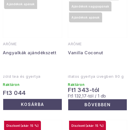
Ajándékok apának
Ajándékok nagypapának
Ajándékok apának
ARÔME
ARÔME
Angyalkák ajándékszett
Vanilla Coconut
zöld tea és gyertya
illatos gyertya üvegben 90 g
Raktáron
Raktáron
Ft1 343-tól
Ft3 044
Egységár:
Ft1 132,17-tól / 1 db
KOSÁRBA
BŐVEBBEN
(akár: 15 %)
(akár: 15 %)