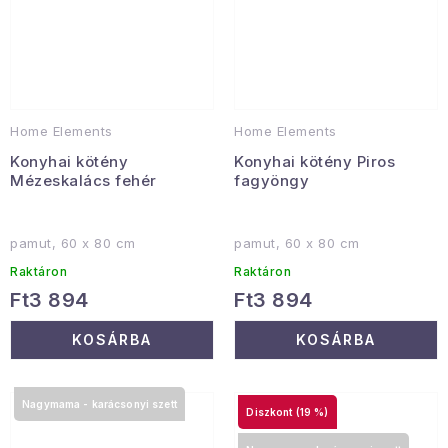
Home Elements
Home Elements
Konyhai kötény
Konyhai kötény Piros
Mézeskalács fehér
fagyöngy
pamut, 60 x 80 cm
pamut, 60 x 80 cm
Raktáron
Raktáron
Ft3 894
Ft3 894
KOSÁRBA
KOSÁRBA
Nagymama - karácsonyi szett
(19 %)