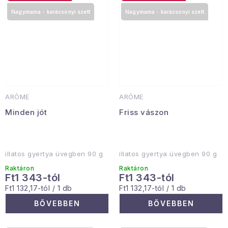
Nagymama - karácsonyi szett
Nagymama - karácsonyi szett
ARÔME
ARÔME
Minden jót
Friss vászon
illatos gyertya üvegben 90 g
illatos gyertya üvegben 90 g
Raktáron
Raktáron
Ft1 343-tól
Ft1 343-tól
Egységár:
Egységár:
Ft1 132,17-tól / 1 db
Ft1 132,17-tól / 1 db
BŐVEBBEN
BŐVEBBEN