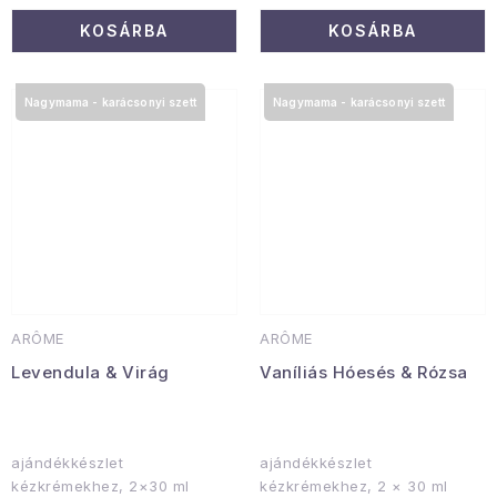
KOSÁRBA
KOSÁRBA
Nagymama - karácsonyi szett
Nagymama - karácsonyi szett
ARÔME
ARÔME
Levendula & Virág
Vaníliás Hóesés & Rózsa
ajándékkészlet
ajándékkészlet
kézkrémekhez, 2×30 ml
kézkrémekhez, 2 × 30 ml