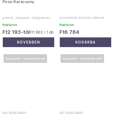
Piros Karácsony
pamut, steppelt, mágnessel
kozmetikai készlet nőknek
Raktáron
Raktáron
Ft2 193-tól
Ft6 784
Egységár:
Ft1 862 / 1 db
BŐVEBBEN
KOSÁRBA
Nagymama - karácsonyi szett
Nagymama - karácsonyi szett
NG PERFUMES
NG PERFUMES