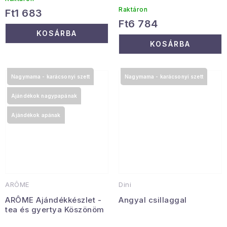
Raktáron
Ft1 683
Ft6 784
KOSÁRBA
KOSÁRBA
Nagymama - karácsonyi szett
Nagymama - karácsonyi szett
Ajándékok nagypapának
Ajándékok apának
ARÔME
Dini
ARÔME Ajándékkészlet -
Angyal csillaggal
tea és gyertya Köszönöm