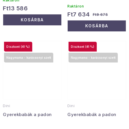
Raktáron
Raktáron
Ft13 586
Ft7 634
Ft9 675
KOSÁRBA
KOSÁRBA
(41 %)
(41 %)
Nagymama - karácsonyi szett
Nagymama - karácsonyi szett
Dini
Dini
Gyerekbabák a padon
Gyerekbabák a padon