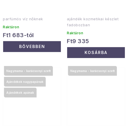
parfümös víz nőknek
ajándék kozmetikai készlet
fadobozban
Raktáron
Raktáron
Ft1 683-tól
Ft9 335
BŐVEBBEN
KOSÁRBA
Nagymama - karácsonyi szett
Nagymama - karácsonyi szett
Ajándékok nagypapának
Ajándékok apának