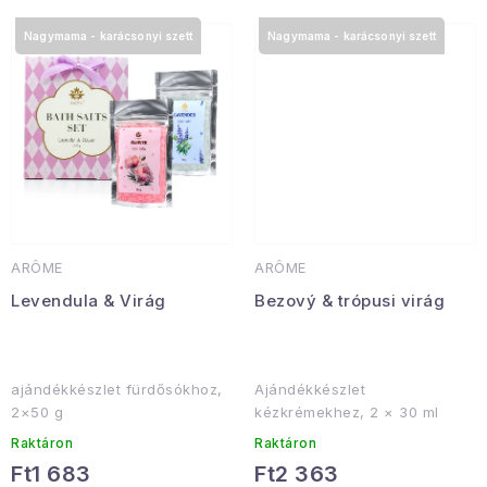
Januári akció
Nagymama - karácsonyi szett
Nagymama - karácsonyi szett
Veľkoobchodná spolupráca
A személyes adatok védelmének feltételei
Hogyan kell panaszkodni / visszaadni az áruka
Kereskedelem feltételes
Információ a mellékletről
Érintkezés
Rólunk
ARÔME
ARÔME
Levendula & Virág
Bezový & trópusi virág
ajándékkészlet fürdősókhoz,
Ajándékkészlet
2×50 g
kézkrémekhez, 2 × 30 ml
Raktáron
Raktáron
Ft1 683
Ft2 363