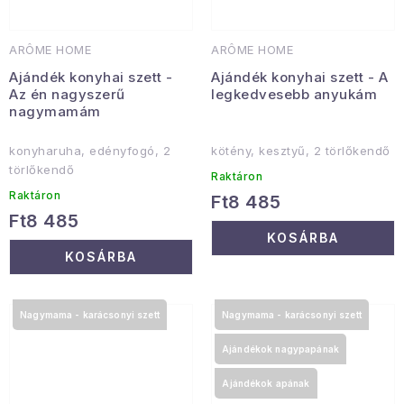
ARÔME HOME
ARÔME HOME
Ajándék konyhai szett -
Ajándék konyhai szett - A
Az én nagyszerű
legkedvesebb anyukám
nagymamám
konyharuha, edényfogó, 2
kötény, kesztyű, 2 törlőkendő
törlőkendő
Raktáron
Raktáron
Ft8 485
Ft8 485
KOSÁRBA
KOSÁRBA
Nagymama - karácsonyi szett
Nagymama - karácsonyi szett
Ajándékok nagypapának
Ajándékok apának