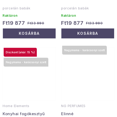
porcelán babák
porcelán babák
Raktáron
Raktáron
Ft19 877
Ft19 877
Ft33 990
Ft33 990
KOSÁRBA
KOSÁRBA
Nagymama - karácsonyi szett
(akár: 15 %)
Nagymama - karácsonyi szett
Home Elements
NG PERFUMES
Konyhai fogókesztyű
Elinné