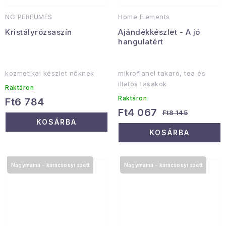
NG PERFUMES
Home Elements
Kristályrózsaszín
Ajándékkészlet - A jó
hangulatért
kozmetikai készlet nőknek
mikroflanel takaró, tea és
illatos tasakok
Raktáron
Raktáron
Ft6 784
Ft4 067
Ft8 145
KOSÁRBA
KOSÁRBA
Nagymama - karácsonyi szett
Nagymama - karácsonyi szett