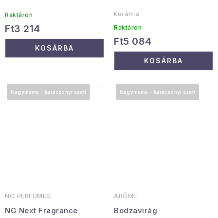
kerámia
Raktáron
Ft3 214
Raktáron
Ft5 084
KOSÁRBA
KOSÁRBA
Nagymama - karácsonyi szett
Nagymama - karácsonyi szett
NG PERFUMES
ARÔME
NG Next Fragrance
Bodzavirág