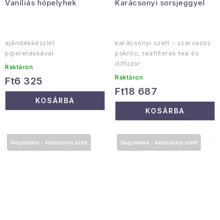
Vaníliás hópelyhek
Karácsonyi sorsjeggyel
ajándékkészlet
karácsonyi szett - szarvasos
piperetáskával
pokróc, teafilteres tea és
diffúzor
Raktáron
Raktáron
Ft6 325
Ft18 687
KOSÁRBA
KOSÁRBA
Nagymama - karácsonyi szett
Nagymama - karácsonyi szett