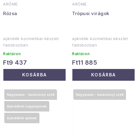
ARÔME
ARÔME
Rózsa
Trópusi virágok
ajándék kozmetikai készlet
ajándék kozmetikai készlet
fadobozban
fadobozban
Raktáron
Raktáron
Ft9 437
Ft11 885
KOSÁRBA
KOSÁRBA
Nagymama - karácsonyi szett
Nagymama - karácsonyi szett
Ajándékok nagypapának
Ajándékok apának