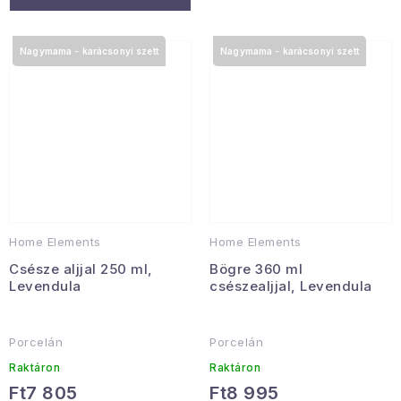
Nagymama - karácsonyi szett
Nagymama - karácsonyi szett
Home Elements
Home Elements
Csésze aljjal 250 ml,
Bögre 360 ml
Levendula
csészealjjal, Levendula
Porcelán
Porcelán
Raktáron
Raktáron
Ft7 805
Ft8 995