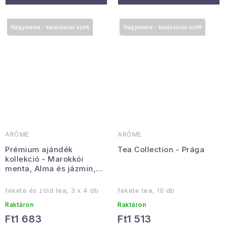
Nagymama - karácsonyi szett
Nagymama - karácsonyi szett
ARÔME
ARÔME
Prémium ajándék
Tea Collection - Prága
kollekció - Marokkói
menta, Alma és jázmin,
Eper
fekete és zöld tea, 3 x 4 db
fekete tea, 10 db
Raktáron
Raktáron
Ft1 683
Ft1 513