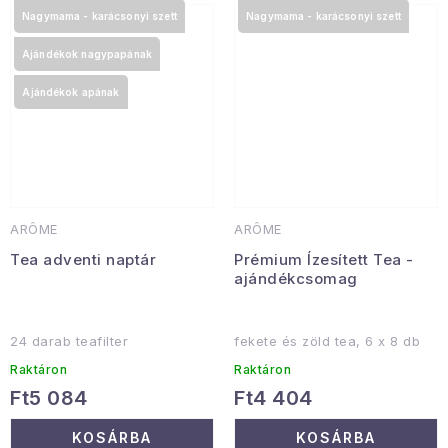
Nagymama - karácsonyi szett
Nagymama - karácsonyi szett
Ajándékok nagypapának
Ajándékok apának
ARÔME
ARÔME
Tea adventi naptár
Prémium Ízesített Tea -
ajándékcsomag
24 darab teafilter
fekete és zöld tea, 6 x 8 db
Raktáron
Raktáron
Ft5 084
Ft4 404
KOSÁRBA
KOSÁRBA