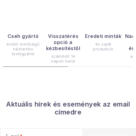
Gyűjtemény
Egészség és szépség
Sport és szabadban
Cseh gyártó
Visszatérés
Eredeti minták
Nag
opció a
kiváló minőségű
és saját
kézbesítéstől
ér
háztartási
produkció
Gyermekeknek
textilgyártó
számított 14
az
napon belül
Sziasztok, hív a nyár.
Pohodából importálva - rendezés
Szezonális kategóriák
Aktuális hírek és események az email
címedre
Fekete Péntek
Karácsonyi esemény
FELIRATKOZÁS