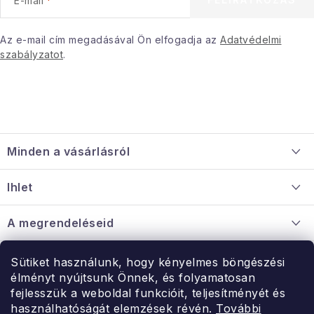
E-mail
Januári akció
Az e-mail cím megadásával Ön elfogadja az
Adatvédelmi
szabályzatot
.
Veľkoobchodná spolupráca
A személyes adatok védelmének feltételei
Hogyan kell panaszkodni / visszaadni az áruka
L
Kereskedelem feltételes
Információ a mellékletről
á
Érintkezés
Rólunk
Minden a vásárlásról
b
l
Szállítás és fizetés
Ihlet
é
Információ a mellékletről
c
Rólunk
A megrendeléseid
Nagykereskedelmi együttműködés
Hogyan kell panaszkodni / visszaadni az árukat
Érintkezés
Sütiket használunk, hogy kényelmes böngészési
Érintkezés
élményt nyújtsunk Önnek, és folyamatosan
Hé-Pé: 9:00-15:00
fejlesszük a weboldal funkcióit, teljesítményét és
Rendelésem
használhatóságát elemzések révén.
További
uzlet@modernvasarlas.hu