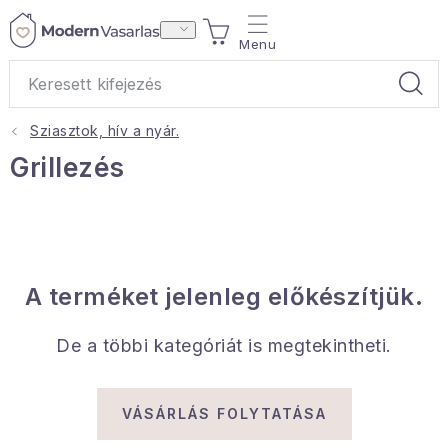
Ugrás
KOSÁR
a
fő
tartalomhoz
Sziasztok, hív a nyár.
Ajándékok
Grillezés
Otthoni illatok
Teák
A terméket jelenleg előkészítjük.
Lakástextil
De a többi kategóriát is megtekintheti.
Háztartás
Hobbi és kert
VÁSÁRLÁS FOLYTATÁSA