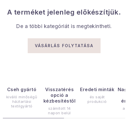
Gyűjtemény
A terméket jelenleg előkészítjük.
Egészség és szépség
De a többi kategóriát is megtekintheti.
Sport és szabadban
VÁSÁRLÁS FOLYTATÁSA
Gyermekeknek
Sziasztok, hív a nyár.
Pohodából importálva - rendezés
Cseh gyártó
Visszatérés
Eredeti minták
Nag
Szezonális kategóriák
opció a
kiváló minőségű
és saját
kézbesítéstől
ér
háztartási
produkció
Fekete Péntek
textilgyártó
számított 14
az
napon belül
Karácsonyi esemény