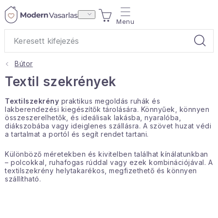
Ugrás
KOSÁR
a
fő
tartalomhoz
Bútor
Ajándékok
Textil szekrények
Otthoni illatok
Textilszekrény
praktikus megoldás ruhák és
lakberendezési kiegészítők tárolására. Könnyűek, könnyen
összeszerelhetők, és ideálisak lakásba, nyaralóba,
Teák
diákszobába vagy ideiglenes szállásra. A szövet huzat védi
a tartalmat a portól és segít rendet tartani.
Lakástextil
Különböző méretekben és kivitelben találhat kínálatunkban
– polcokkal, ruhafogas rúddal vagy ezek kombinációjával. A
textilszekrény helytakarékos, megfizethető és könnyen
Háztartás
szállítható.
Hobbi és kert