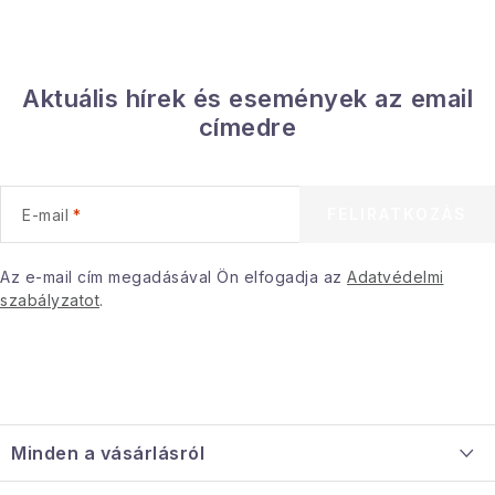
Januári akció
Aktuális hírek és események az email
Veľkoobchodná spolupráca
címedre
A személyes adatok védelmének feltételei
Hogyan kell panaszkodni / visszaadni az áruka
Kereskedelem feltételes
Információ a mellékletről
FELIRATKOZÁS
E-mail
Érintkezés
Rólunk
Az e-mail cím megadásával Ön elfogadja az
Adatvédelmi
szabályzatot
.
L
á
Minden a vásárlásról
b