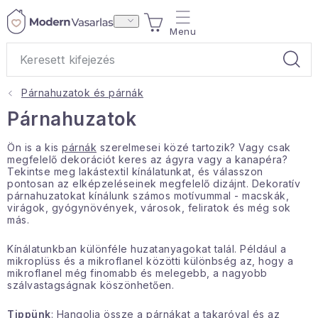
Ugrás
KOSÁR
a
fő
tartalomhoz
Párnahuzatok és párnák
Ajándékok
Párnahuzatok
Otthoni illatok
Ön is a kis
párnák
szerelmesei közé tartozik? Vagy csak
megfelelő dekorációt keres az ágyra vagy a kanapéra?
Tekintse meg lakástextil kínálatunkat, és válasszon
Teák
pontosan az elképzeléseinek megfelelő dizájnt. Dekoratív
párnahuzatokat kínálunk számos motívummal - macskák,
virágok, gyógynövények, városok, feliratok és még sok
Lakástextil
más.
Kínálatunkban különféle huzatanyagokat talál. Például a
Háztartás
mikroplüss és a mikroflanel közötti különbség az, hogy a
mikroflanel még finomabb és melegebb, a nagyobb
szálvastagságnak köszönhetően.
Hobbi és kert
Tippünk
: Hangolja össze a párnákat a
takaróval
és az