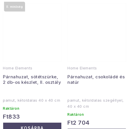
II. minőség
Home Elements
Home Elements
Párnahuzat, sötétszürke,
Párnahuzat, csokoládé és
2 db-os készlet, II. osztály
natúr
pamut, kétoldalas 40 x 40 cm
pamut, kétoldalas szegéllyel,
40 x 40 cm
Raktáron
Raktáron
Ft833
Ft2 704
KOSÁRBA