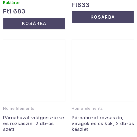
Raktáron
Ft833
Ft1 683
KOSÁRBA
KOSÁRBA
Home Elements
Home Elements
Párnahuzat világosszürke
Párnahuzat rózsaszín,
és rózsaszín, 2 db-os
virágok és csíkok, 2 db-os
szett
készlet