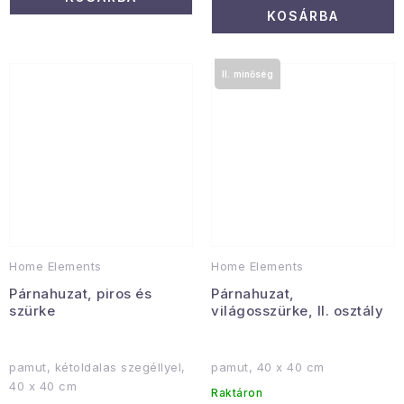
KOSÁRBA
II. minőség
Home Elements
Home Elements
Párnahuzat, piros és
Párnahuzat,
szürke
világosszürke, II. osztály
pamut, kétoldalas szegéllyel,
pamut, 40 x 40 cm
40 x 40 cm
Raktáron