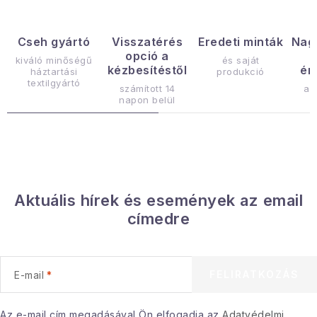
s
t
a
Cseh gyártó
Visszatérés
Eredeti minták
Nag
opció a
i
kiváló minőségű
és saját
kézbesítéstől
ér
háztartási
produkció
r
textilgyártó
számított 14
az
á
napon belül
n
y
í
t
á
Aktuális hírek és események az email
s
címedre
e
l
e
FELIRATKOZÁS
E-mail
m
e
i
Az e-mail cím megadásával Ön elfogadja az
Adatvédelmi