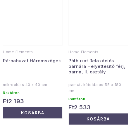
Home Elements
Home Elements
Párnahuzat Háromszögek
Póthuzat Relaxációs
párnára Helyettesítő férj,
barna, II. osztály
mikroplüss 40 x 40 cm
pamut, kétoldalas 55 x 180
cm
Raktáron
Raktáron
Ft2 193
Ft2 533
KOSÁRBA
KOSÁRBA