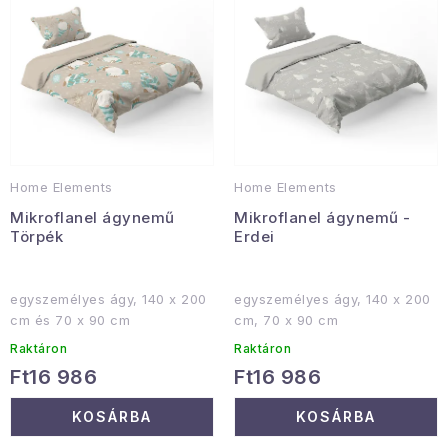
e
e
Gyűjtemény
k
k
l
r
Egészség és szépség
i
e
s
n
Sport és szabadban
t
d
Gyermekeknek
á
e
Home Elements
Home Elements
j
z
Sziasztok, hív a nyár.
Mikroflanel ágynemű
Mikroflanel ágynemű -
a
é
Törpék
Erdei
s
Pohodából importálva - rendezés
e
egyszemélyes ágy, 140 x 200
egyszemélyes ágy, 140 x 200
Szezonális kategóriák
cm és 70 x 90 cm
cm, 70 x 90 cm
Raktáron
Raktáron
Fekete Péntek
Ft16 986
Ft16 986
KOSÁRBA
KOSÁRBA
Karácsonyi esemény