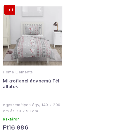
Januári akció
1 + 1
Veľkoobchodná spolupráca
A személyes adatok védelmének feltételei
Hogyan kell panaszkodni / visszaadni az áruka
Kereskedelem feltételes
Információ a mellékletről
Érintkezés
Rólunk
Home Elements
Mikroflanel ágynemű Téli
állatok
egyszemélyes ágy, 140 x 200
cm és 70 x 90 cm
Raktáron
Ft16 986