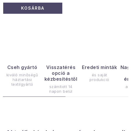
KOSÁRBA
L
i
s
t
a
Cseh gyártó
Visszatérés
Eredeti minták
Nag
opció a
i
kiváló minőségű
és saját
kézbesítéstől
ér
háztartási
produkció
r
textilgyártó
számított 14
az
á
napon belül
n
y
í
t
á