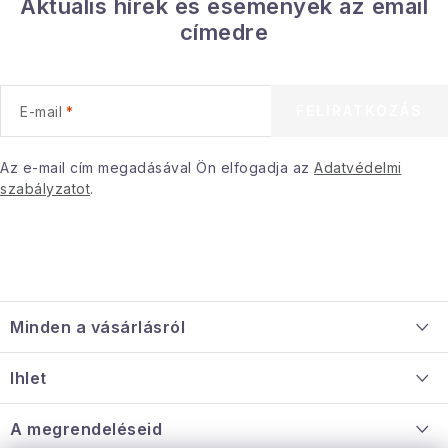
Aktuális hírek és események az email
s
címedre
e
l
e
FELIRATKOZÁS
E-mail
m
e
i
Az e-mail cím megadásával Ön elfogadja az
Adatvédelmi
szabályzatot
.
L
á
Minden a vásárlásról
b
l
Szállítás és fizetés
Ihlet
é
Információ a mellékletről
c
Rólunk
A megrendeléseid
Nagykereskedelmi együttműködés