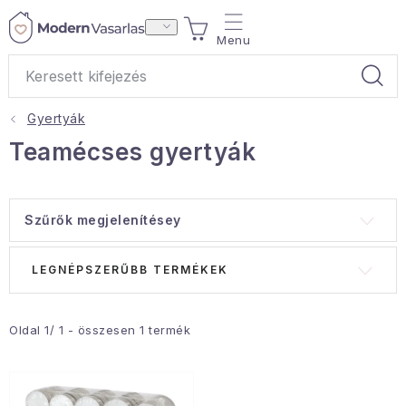
Ugrás
KOSÁR
a
fő
tartalomhoz
Gyertyák
Ajándékok
Teamécses gyertyák
Otthoni illatok
Szűrők megjelenítésey
Teák
T
T
LEGNÉPSZERŰBB TERMÉKEK
Lakástextil
e
e
r
r
Háztartás
m
m
Oldal
1
/
1
- összesen
1
termék
é
é
Hobbi és kert
k
k