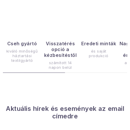
Januári akció
L
i
Veľkoobchodná spolupráca
s
A személyes adatok védelmének feltételei
t
a
Hogyan kell panaszkodni / visszaadni az áruka
Cseh gyártó
Visszatérés
Eredeti minták
Nag
opció a
i
kiváló minőségű
és saját
Kereskedelem feltételes
Információ a mellékletről
kézbesítéstől
ér
háztartási
produkció
r
textilgyártó
Érintkezés
Rólunk
számított 14
az
á
napon belül
n
y
í
t
á
Aktuális hírek és események az email
s
címedre
e
l