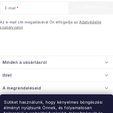
e
FELIRATKOZÁS
E-mail
m
e
i
Az e-mail cím megadásával Ön elfogadja az
Adatvédelmi
szabályzatot
.
L
á
Minden a vásárlásról
b
l
Szállítás és fizetés
Ihlet
é
Információ a mellékletről
c
Rólunk
A megrendeléseid
Nagykereskedelmi együttműködés
Hogyan kell panaszkodni / visszaadni az árukat
Érintkezés
Sütiket használunk, hogy kényelmes böngészési
Érintkezés
élményt nyújtsunk Önnek, és folyamatosan
Hé-Pé: 9:00-15:00