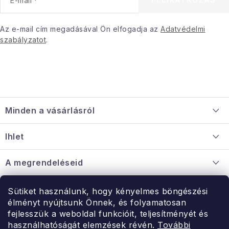
E-mail
Januári akció
Az e-mail cím megadásával Ön elfogadja az
Adatvédelmi
szabályzatot
.
Veľkoobchodná spolupráca
A személyes adatok védelmének feltételei
Hogyan kell panaszkodni / visszaadni az áruka
L
Kereskedelem feltételes
Információ a mellékletről
á
Érintkezés
Rólunk
Minden a vásárlásról
b
l
Szállítás és fizetés
Ihlet
é
Információ a mellékletről
c
Rólunk
A megrendeléseid
Nagykereskedelmi együttműködés
Hogyan kell panaszkodni / visszaadni az árukat
Érintkezés
Sütiket használunk, hogy kényelmes böngészési
Érintkezés
élményt nyújtsunk Önnek, és folyamatosan
Hé-Pé: 9:00-15:00
fejlesszük a weboldal funkcióit, teljesítményét és
Rendelésem
használhatóságát elemzések révén.
További
uzlet@modernvasarlas.hu