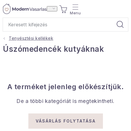
Ugrás
KOSÁR
a
fő
tartalomhoz
Tenyésztési kellékek
Ajándékok
Úszómedencék kutyáknak
Otthoni illatok
Teák
A terméket jelenleg előkészítjük.
Lakástextil
De a többi kategóriát is megtekintheti.
Háztartás
Hobbi és kert
VÁSÁRLÁS FOLYTATÁSA