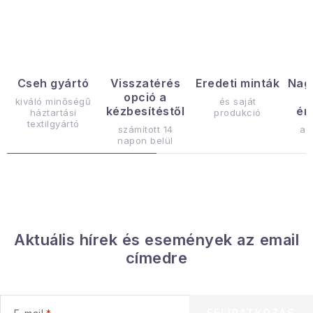
Gyűjtemény
Egészség és szépség
Sport és szabadban
Cseh gyártó
Visszatérés
Eredeti minták
Nag
opció a
kiváló minőségű
és saját
kézbesítéstől
ér
háztartási
produkció
Gyermekeknek
textilgyártó
számított 14
az
napon belül
Sziasztok, hív a nyár.
Pohodából importálva - rendezés
Szezonális kategóriák
Aktuális hírek és események az email
címedre
Fekete Péntek
Karácsonyi esemény
FELIRATKOZÁS