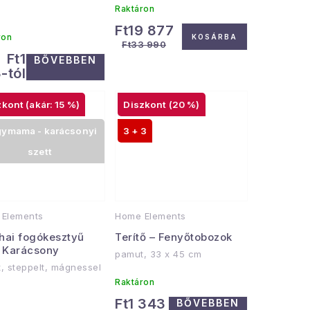
Raktáron
Ft19 877
ron
KOSÁRBA
Ft33 990
Ft1
BŐVEBBEN
-tól
(akár: 15 %)
(20 %)
ymama - karácsonyi
3 + 3
szett
Elements
Home Elements
hai fogókesztyű
Terítő – Fenyőtobozok
s Karácsony
pamut, 33 x 45 cm
, steppelt, mágnessel
Raktáron
Ft1 343
BŐVEBBEN