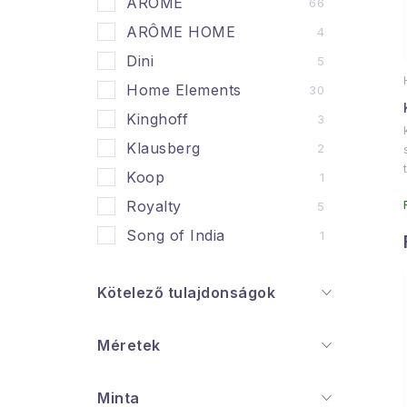
ARÔME
66
j
ARÔME HOME
4
Dini
5
Home Elements
30
Kinghoff
3
Klausberg
2
Koop
1
Royalty
5
Song of India
1
Kötelező tulajdonságok
Méretek
Minta