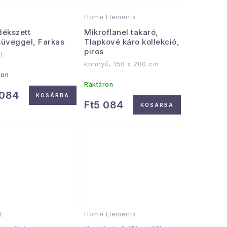
Home Elements
dékszett
Mikroflanel takaró,
süveggel, Farkas
Tlapkové káro kollekció,
piros
l
könnyű, 150 x 200 cm
ron
Raktáron
 084
KOSÁRBA
Ft5 084
KOSÁRBA
E
Home Elements