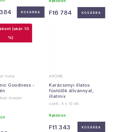
ron
Raktáron
 384
Ft6 784
KOSÁRBA
KOSÁRBA
(akár: 10
%)
of India
ARÔME
nic Goodness -
Karácsonyi illatos
én
füstölők állvánnyal,
illatmix
sített tömjén
szett, 4 x 10 db
Raktáron
ron
Ft1 343
KOSÁRBA