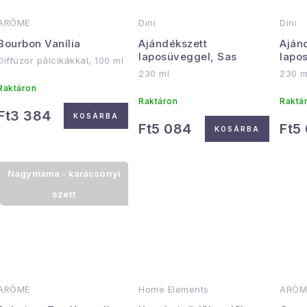
ARÔME
Dini
Dini
Bourbon Vanília
Ajándékszett
Aján
laposüveggel, Sas
lapo
Diffúzor pálcikákkal, 100 ml
230 ml
230 m
Raktáron
Raktáron
Raktá
Ft3 384
KOSÁRBA
Ft5 084
Ft5
KOSÁRBA
Nagymama - karácsonyi
szett
ARÔME
Home Elements
ARÔM