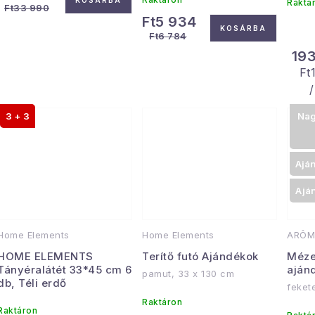
KOSÁRBA
Raktá
Ft33 990
Ft5 934
KOSÁRBA
Ft6 784
193
Eg
Ft
/
3 + 3
Nag
Ajá
Ajá
Home Elements
Home Elements
ARÔM
HOME ELEMENTS
Terítő futó Ajándékok
Méze
Tányéralátét 33*45 cm 6
aján
pamut, 33 x 130 cm
db, Téli erdő
feket
Raktáron
Raktáron