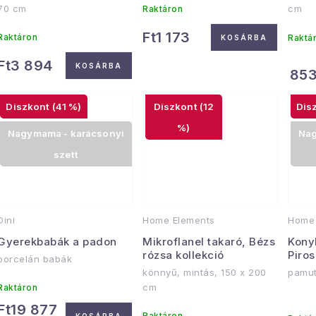
70 cm
cm
Raktáron
Ft1 173
Raktáron
Raktá
KOSÁRBA
Ft3 894
KOSÁRBA
853
(41 %)
(12
%)
Nagymama - karácsonyi
Nag
szett
Dini
Home Elements
Home 
Gyerekbabák a padon
Mikroflanel takaró, Bézs
Kony
rózsa kollekció
Piro
porcelán babák
könnyű, mintás, 150 x 200
pamut
cm
Raktáron
Ft19 877
Raktáron