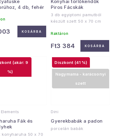
tyatüske
Konyhai törlőkendők
orúhoz, 4 db, fehér
Piros Fácskák
3 db egyiptomi pamutból
ron
készült szett 50 x 70 cm
 003
KOSÁRBA
Raktáron
Ft3 384
KOSÁRBA
(akár: 9
(41 %)
%)
Nagymama - karácsonyi
szett
Elements
Dini
haruha Fák és
Gyerekbabák a padon
lyhek
porcelán babák
 konyharuha 50 x 70