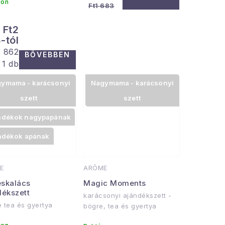
ron
Ft1 683
Ft2
-tól
ységár:
1 862
BŐVEBBEN
 1 db
ymama - karácsonyi
Nagymama - karácsonyi
szett
szett
ndékok nagypapának
ndékok apának
E
ARÔME
skalács
Magic Moments
dékszett
karácsonyi ajándékszett -
e tea és gyertya
bögre, tea és gyertya