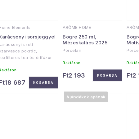
á
é
s
a
e
Home Elements
ARÔME HOME
ARÔM
Karácsonyi sorsjeggyel
Bögre 250 ml,
Bögr
Mézeskalács 2025
Motí
karácsonyi szett -
Porcelán
Porce
szarvasos pokróc,
teafilteres tea és diffúzor
Raktáron
Raktá
Raktáron
Ft2 193
Ft2
KOSÁRBA
Ft18 687
KOSÁRBA
Ajándékok apának