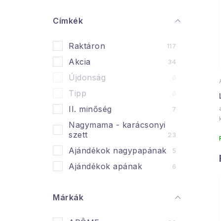
a
l
Címkék
s
Raktáron
117
ó
Akcia
34
p
Újdonság
0
a
Tipp
0
n
II. minőség
7
Nagymama - karácsonyi
e
szett
23
l
l
Ajándékok nagypapának
5
i
Ajándékok apának
6
Márkák