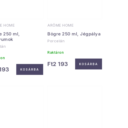
E HOME
ARÔME HOME
e 250 ml,
Bögre 250 ml, Jégpálya
vumok
Porcelán
lán
Raktáron
ron
Ft2 193
KOSÁRBA
 193
KOSÁRBA