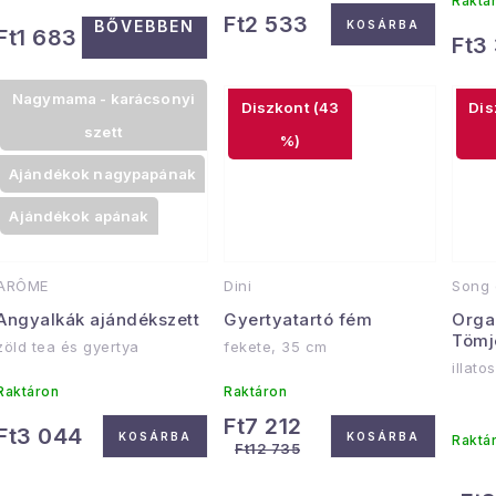
Raktá
Ft2 533
BŐVEBBEN
KOSÁRBA
Ft1 683
Ft3
Nagymama - karácsonyi
(43
szett
%)
Ajándékok nagypapának
Ajándékok apának
ARÔME
Dini
Song 
Angyalkák ajándékszett
Gyertyatartó fém
Orga
Tömj
zöld tea és gyertya
fekete, 35 cm
illato
Raktáron
Raktáron
Ft7 212
Ft3 044
KOSÁRBA
KOSÁRBA
Raktá
Ft12 735