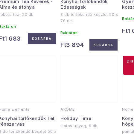
Prémium Tea Keverék -
Konyhai törlőkendők
Gyer
Alma és áfonya
Édességek
kosz
fekete tea, 20 db
3 db törlőkendő készlet 50 x
Raktá
70 cm
Raktáron
Ft1
Raktáron
Ft1 683
KOSÁRBA
Ft3 894
KOSÁRBA
Home Elements
ARÔME
Home 
Konyhai törlőkendők Téli
Holiday Time
Kony
rénszarvas
hópe
illatos agyag, 6 db
3 db törlőkendő készlet 50 x
pamut