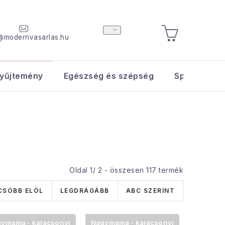
@modernvasarlas.hu
KOSÁR
yűjtemény
Egészség és szépség
Sport és s
Oldal
1
/
2
- összesen
117
termék
CSÓBB ELÖL
LEGDRÁGÁBB
ABC SZERINT
ymama - karácsonyi
Nagymama - karácsonyi