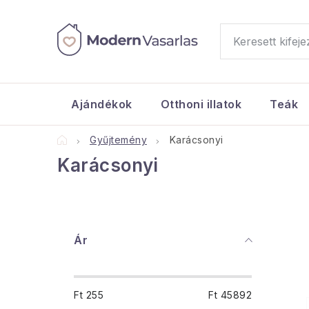
Ugrás
a
fő
tartalomhoz
Ajándékok
Otthoni illatok
Teák
Kezdőlap
Gyűjtemény
Karácsonyi
Karácsonyi
O
Ár
l
d
Ft
255
Ft
45892