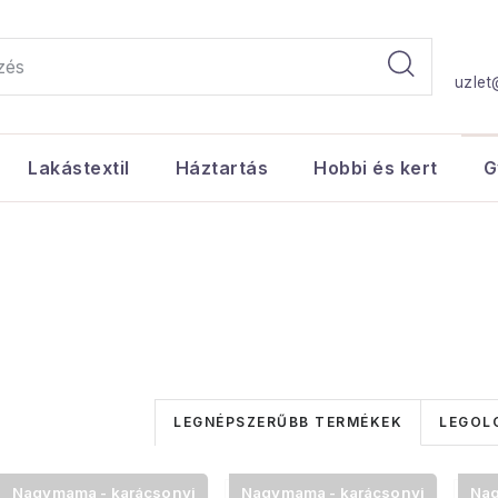
uzlet
Lakástextil
Háztartás
Hobbi és kert
G
T
LEGNÉPSZERŰBB TERMÉKEK
LEGOL
e
T
Nagymama - karácsonyi
Nagymama - karácsonyi
Nag