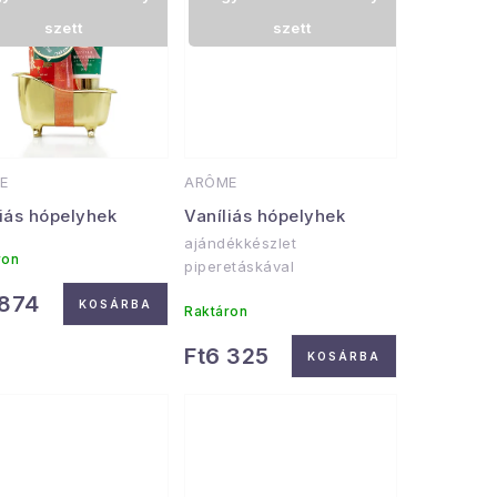
szett
szett
E
ARÔME
liás hópelyhek
Vaníliás hópelyhek
ajándékkészlet
ron
piperetáskával
 874
KOSÁRBA
Raktáron
Ft6 325
KOSÁRBA