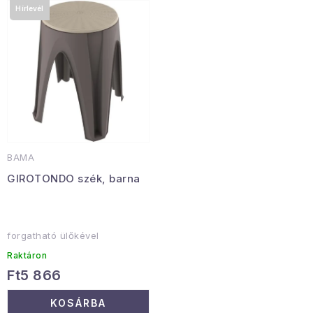
Hírlevél
Januári akció
Veľkoobchodná spolupráca
A személyes adatok védelmének feltételei
Hogyan kell panaszkodni / visszaadni az áruka
Kereskedelem feltételes
Információ a mellékletről
Érintkezés
Rólunk
BAMA
GIROTONDO szék, barna
forgatható ülőkével
Raktáron
Ft5 866
KOSÁRBA