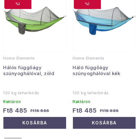
e
e
Gyűjtemény
%)
%)
k
k
l
r
Egészség és szépség
i
e
s
n
Sport és szabadban
t
d
Gyermekeknek
á
e
Home Elements
Home Elements
j
z
Sziasztok, hív a nyár.
Hálós függőágy
Háló függőágy
a
é
szúnyoghálóval, zöld
szúnyoghálóval kék
s
Pohodából importálva - rendezés
e
120 kg teherbírás
120 kg teherbírás
Szezonális kategóriák
Raktáron
Raktáron
Ft8 485
Ft8 485
Ft16 986
Ft16 986
Fekete Péntek
KOSÁRBA
KOSÁRBA
Karácsonyi esemény