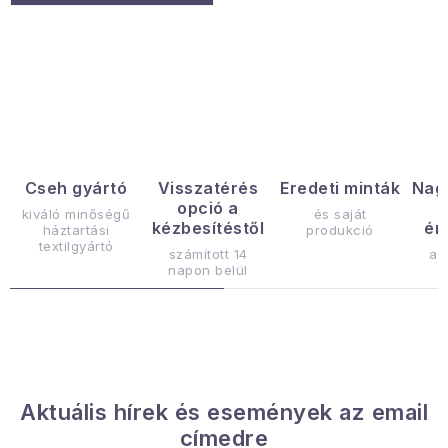
L
i
s
t
a
Cseh gyártó
Visszatérés
Eredeti minták
Nag
opció a
i
kiváló minőségű
és saját
kézbesítéstől
ér
háztartási
produkció
r
textilgyártó
számított 14
az
á
napon belül
n
y
í
t
á
Aktuális hírek és események az email
s
címedre
e