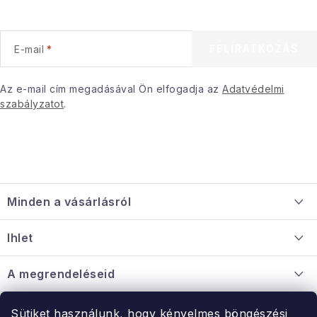
l
e
FELIRATKOZÁS
E-mail
m
e
i
Az e-mail cím megadásával Ön elfogadja az
Adatvédelmi
szabályzatot
.
L
á
Minden a vásárlásról
b
l
Szállítás és fizetés
Ihlet
é
Információ a mellékletről
c
Rólunk
A megrendeléseid
Nagykereskedelmi együttműködés
Hogyan kell panaszkodni / visszaadni az árukat
Érintkezés
Sütiket használunk, hogy kényelmes böngészési