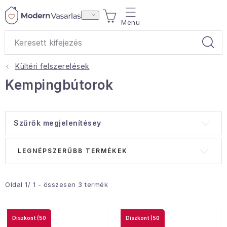
Ugrás
KOSÁR
a
fő
tartalomhoz
Kültéri felszerelések
Ajándékok
Kempingbútorok
Otthoni illatok
Szűrők megjelenítésey
Teák
T
T
LEGNÉPSZERŰBB TERMÉKEK
Lakástextil
e
e
r
r
Háztartás
m
m
Oldal
1
/
1
- összesen
3
termék
é
é
Hobbi és kert
k
k
(50
(50