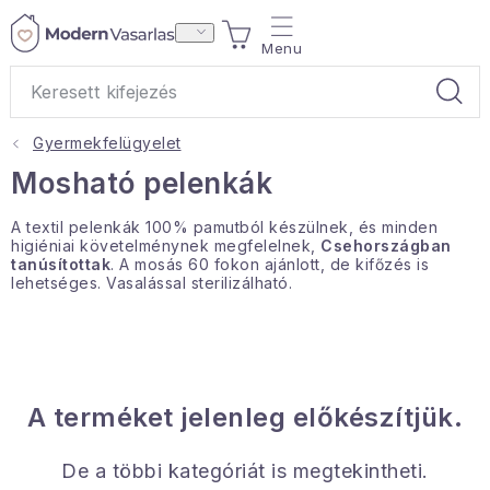
Ugrás
KOSÁR
a
fő
tartalomhoz
Gyermekfelügyelet
Ajándékok
Mosható pelenkák
Otthoni illatok
A textil pelenkák 100% pamutból készülnek, és minden
higiéniai követelménynek megfelelnek,
Csehországban
tanúsítottak
.
A mosás 60 fokon ajánlott, de kifőzés is
Teák
lehetséges.
Vasalással sterilizálható.
Lakástextil
Háztartás
A terméket jelenleg előkészítjük.
Hobbi és kert
De a többi kategóriát is megtekintheti.