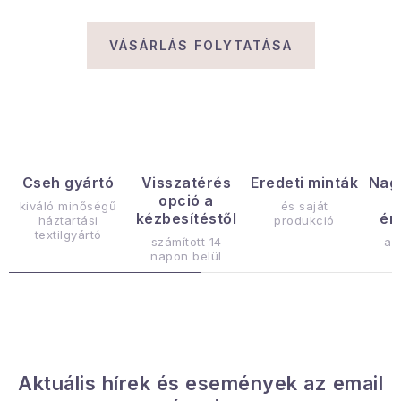
Gyűjtemény
VÁSÁRLÁS FOLYTATÁSA
Egészség és szépség
Sport és szabadban
Gyermekeknek
Cseh gyártó
Visszatérés
Eredeti minták
Nag
Sziasztok, hív a nyár.
opció a
kiváló minőségű
és saját
kézbesítéstől
ér
háztartási
produkció
textilgyártó
Pohodából importálva - rendezés
számított 14
az
napon belül
Szezonális kategóriák
Fekete Péntek
Karácsonyi esemény
Aktuális hírek és események az email