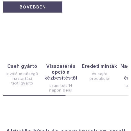
BŐVEBBEN
L
i
s
t
a
Cseh gyártó
Visszatérés
Eredeti minták
Nag
opció a
i
kiváló minőségű
és saját
kézbesítéstől
ér
háztartási
produkció
r
textilgyártó
számított 14
az
á
napon belül
n
y
í
t
á