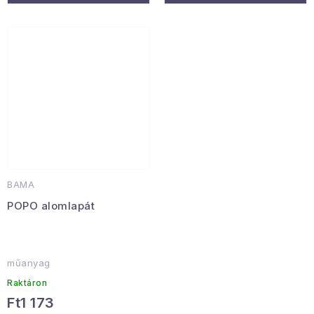
BAMA
POPO alomlapát
műanyag
Raktáron
Ft1 173