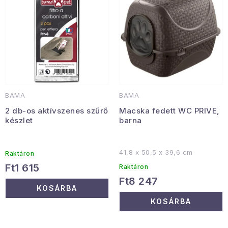
e
e
Gyűjtemény
k
k
l
r
Egészség és szépség
i
e
s
n
Sport és szabadban
t
d
Gyermekeknek
á
e
BAMA
BAMA
j
z
Sziasztok, hív a nyár.
2 db-os aktívszenes szűrő
Macska fedett WC PRIVE,
a
é
készlet
barna
s
Pohodából importálva - rendezés
e
41,8 x 50,5 x 39,6 cm
Raktáron
Szezonális kategóriák
Ft1 615
Raktáron
Ft8 247
KOSÁRBA
Fekete Péntek
KOSÁRBA
Karácsonyi esemény