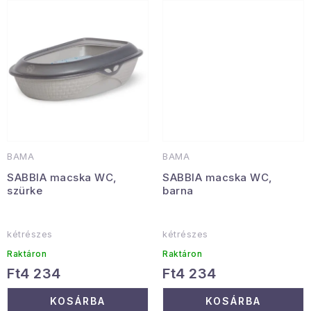
Januári akció
Veľkoobchodná spolupráca
A személyes adatok védelmének feltételei
Hogyan kell panaszkodni / visszaadni az áruka
Kereskedelem feltételes
Információ a mellékletről
Érintkezés
Rólunk
BAMA
BAMA
SABBIA macska WC,
SABBIA macska WC,
szürke
barna
kétrészes
kétrészes
Raktáron
Raktáron
Ft4 234
Ft4 234
KOSÁRBA
KOSÁRBA