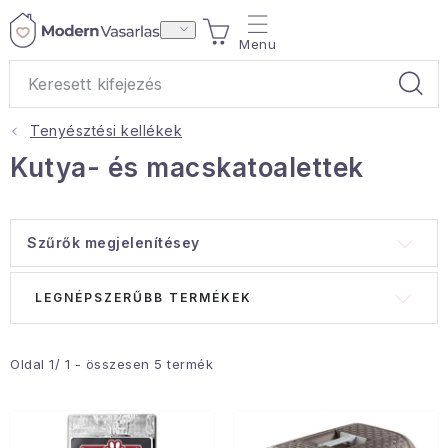
Ugrás
KOSÁR
a
fő
tartalomhoz
Tenyésztési kellékek
Ajándékok
Kutya- és macskatoalettek
Otthoni illatok
Szűrők megjelenítésey
Teák
T
T
LEGNÉPSZERŰBB TERMÉKEK
Lakástextil
e
e
r
r
Háztartás
m
m
Oldal
1
/
1
- összesen
5
termék
é
é
Hobbi és kert
k
k