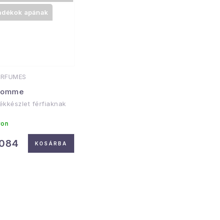
ndékok apának
ERFUMES
Homme
ékkészlet férfiaknak
ron
 084
KOSÁRBA