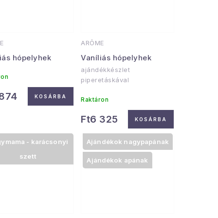
E
ARÔME
liás hópelyhek
Vaníliás hópelyhek
ajándékkészlet
ron
piperetáskával
 874
KOSÁRBA
Raktáron
Ft6 325
KOSÁRBA
ymama - karácsonyi
Ajándékok nagypapának
szett
Ajándékok apának