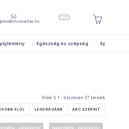
@modernvasarlas.hu
KOSÁR
yűjtemény
Egészség és szépség
Sport és s
Oldal
1
/
1
- összesen
27
termék
CSÓBB ELÖL
LEGDRÁGÁBB
ABC SZERINT
ymama - karácsonyi
Nagymama - karácsonyi