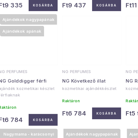
Ft9 335
Ft9 437
Ft1
KOSÁRBA
KOSÁRBA
Ajándékok nagypapának
Ajándékok apának
NG PERFUMES
NG PERFUMES
NG P
NG Golddigger férfi
NG Következő illat
NG R
ajándék kozmetikai készlet
kozmetikai ajándékkészlet
kozme
férfiaknak
Raktáron
Raktá
Raktáron
Ft6 784
Ft5
KOSÁRBA
Ft6 784
KOSÁRBA
Nagymama - karácsonyi
Ajándékok nagypapának
Ajá