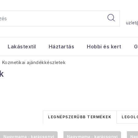
uzlet
Lakástextil
Háztartás
Hobbi és kert
G
Kozmetikai ajándékkészletek
k
T
LEGNÉPSZERŰBB TERMÉKEK
LEGOL
e
T
Nagymama - karácsonyi
Nagymama - karácsonyi
Nag