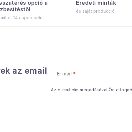
sszatérés opció a
s
Eredeti minták
zbesítéstől
és saját produkció
mított 14 napon belül
a
á
n
ek az email
y
E-mail
Az e-mail cím megadásával Ön elfoga
á
s
e