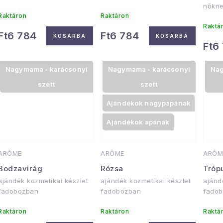
nőkn
Raktáron
Raktáron
Raktá
Ft6 784
Ft6 784
KOSÁRBA
KOSÁRBA
Ft6
Nagymama - karácsonyi
Nagymama - karácsonyi
Nag
szett
szett
Ajándékok nagypapának
Ajándékok apának
ARÔME
ARÔME
ARÔM
Bodzavirág
Rózsa
Tróp
ajándék kozmetikai készlet
ajándék kozmetikai készlet
ajánd
fadobozban
fadobozban
fado
Raktáron
Raktáron
Raktá