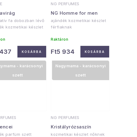
E
NG PERFUMES
avirág
NG Homme for men
atív fa dobozban lévő
ajándék kozmetikai készlet
ék kozmetikai készlet
férfiaknak
ron
Raktáron
 437
Ft5 934
KOSÁRBA
KOSÁRBA
ymama - karácsonyi
Nagymama - karácsonyi
szett
szett
ERFUMES
NG PERFUMES
encei
Kristályrózsaszín
ék parfüm szett
kozmetikai készlet nőknek