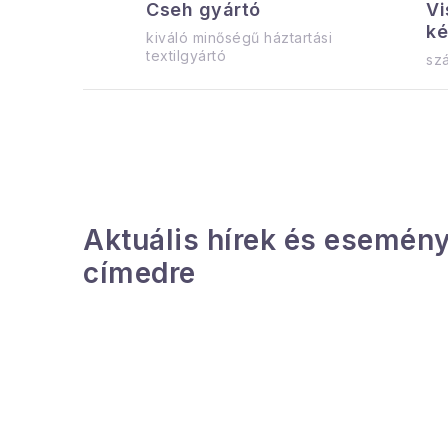
Cseh gyártó
Vi
ké
kiváló minőségű háztartási
t
textilgyártó
szá
i
r
Aktuális hírek és esemény
címedre
í
t
L
á
l