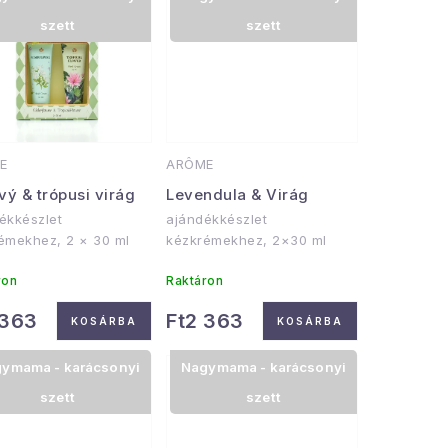
szett
szett
E
ARÔME
ý & trópusi virág
Levendula & Virág
ékkészlet
ajándékkészlet
émekhez, 2 × 30 ml
kézkrémekhez, 2×30 ml
ron
Raktáron
 363
Ft2 363
KOSÁRBA
KOSÁRBA
ymama - karácsonyi
Nagymama - karácsonyi
szett
szett