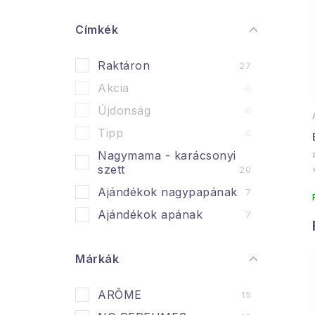
a
l
Címkék
s
Raktáron
27
ó
Akcia
0
p
Újdonság
0
a
Tipp
0
n
Nagymama - karácsonyi
szett
20
e
Ajándékok nagypapának
7
l
l
Ajándékok apának
7
i
Márkák
ARÔME
15