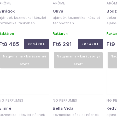
ARÔME
ARÔME
ARÔM
Virágok
Oliva
Bodz
ajándék kozmetikai készlet
ajándék kozmetikai készlet
dekor
kozmetikai táskában
fadobozban
ajánd
Raktáron
Raktáron
Raktá
Ft8 485
Ft6 291
Ft9
KOSÁRBA
KOSÁRBA
Nagymama - karácsonyi
Nagymama - karácsonyi
Nag
szett
szett
NG PERFUMES
NG PERFUMES
NG P
Elinné
Bella Vida
Kedv
kozmetikai készlet nőknek
kozmetikai készlet nőknek
ajánd