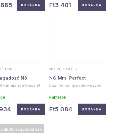
1 885
Ft3 401
KOSÁRBA
KOSÁRBA
ERFUMES
NG PERFUMES
agadozó Nő
NG Mrs. Perfect
tikai ajándékkészlet
kozmetikai ajándékkészlet
ron
Raktáron
 934
Ft5 084
KOSÁRBA
KOSÁRBA
ndékok nagypapának