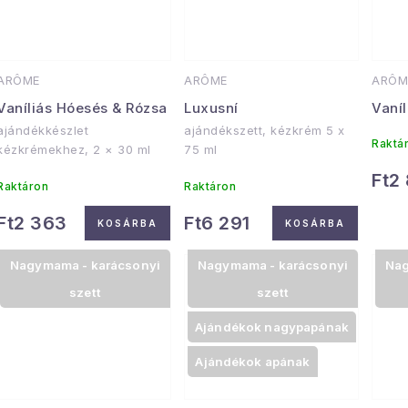
á
é
s
a
e
ARÔME
ARÔME
ARÔM
Vaníliás Hóesés & Rózsa
Luxusní
Vaní
ajándékkészlet
ajándékszett, kézkrém 5 x
Raktá
kézkrémekhez, 2 × 30 ml
75 ml
Ft2
Raktáron
Raktáron
Ft2 363
Ft6 291
KOSÁRBA
KOSÁRBA
Nagymama - karácsonyi
Nagymama - karácsonyi
Nag
szett
szett
Ajándékok nagypapának
Ajándékok apának