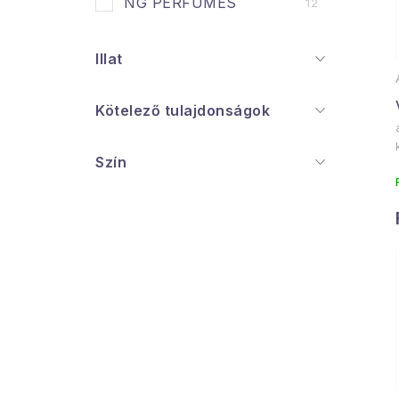
NG PERFUMES
12
j
Illat
Kötelező tulajdonságok
Szín