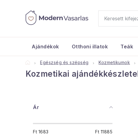
Ugrás
a
fő
tartalomhoz
Ajándékok
Otthoni illatok
Teák
Kezdőlap
Egészség és szépség
Kozmetikumok
Kozmetikai ajándékkészlete
O
Ár
l
d
Ft
1683
Ft
11885