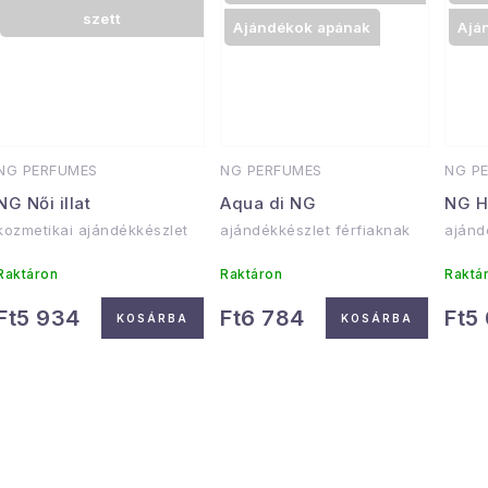
szett
Ajándékok apának
Ajá
NG PERFUMES
NG PERFUMES
NG P
NG Női illat
Aqua di NG
NG 
kozmetikai ajándékkészlet
ajándékkészlet férfiaknak
ajánd
Raktáron
Raktáron
Raktá
Ft5 934
Ft6 784
Ft5
KOSÁRBA
KOSÁRBA
L