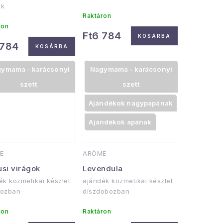
ek
Raktáron
ron
Ft6 784
KOSÁRBA
 784
KOSÁRBA
ymama - karácsonyi
Nagymama - karácsonyi
szett
szett
Ajándékok nagypapának
Ajándékok apának
E
ARÔME
usi virágok
Levendula
ék kozmetikai készlet
ajándék kozmetikai készlet
bozban
díszdobozban
ron
Raktáron