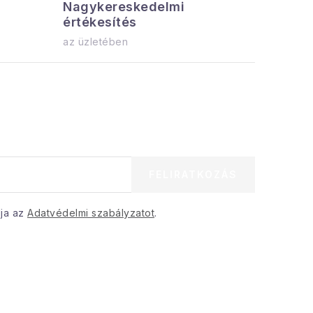
Nagykereskedelmi
Az össz
értékesítés
azonnal el
az üzletében
FELIRATKOZÁS
dja az
Adatvédelmi szabályzatot
.