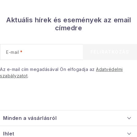
t
á
Aktuális hírek és események az email
s
címedre
e
l
e
FELIRATKOZÁS
E-mail
m
e
i
Az e-mail cím megadásával Ön elfogadja az
Adatvédelmi
szabályzatot
.
L
á
Minden a vásárlásról
b
l
Szállítás és fizetés
Ihlet