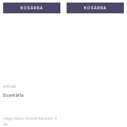
KOSÁRBA
KOSÁRBA
ARÔME
Szantálfa
nagy illatos tömjénkészlet, 4
db