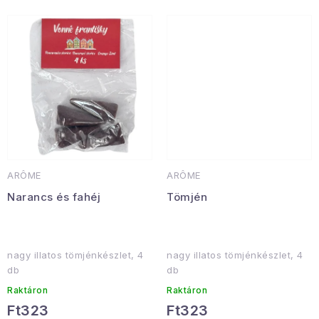
Januári akció
Veľkoobchodná spolupráca
A személyes adatok védelmének feltételei
Hogyan kell panaszkodni / visszaadni az áruka
Kereskedelem feltételes
Információ a mellékletről
Érintkezés
Rólunk
ARÔME
ARÔME
Narancs és fahéj
Tömjén
nagy illatos tömjénkészlet, 4
nagy illatos tömjénkészlet, 4
db
db
Raktáron
Raktáron
Ft323
Ft323