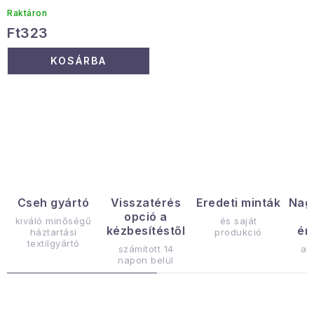
Raktáron
Ft323
KOSÁRBA
L
i
s
t
a
Cseh gyártó
Visszatérés
Eredeti minták
Nag
opció a
i
kiváló minőségű
és saját
kézbesítéstől
ér
háztartási
produkció
r
textilgyártó
számított 14
az
á
napon belül
n
y
í