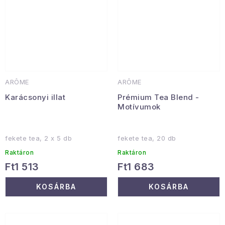
ARÔME
ARÔME
Karácsonyi illat
Prémium Tea Blend -
Motívumok
fekete tea, 2 x 5 db
fekete tea, 20 db
Raktáron
Raktáron
Ft1 513
Ft1 683
KOSÁRBA
KOSÁRBA