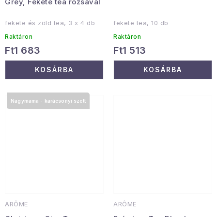
Grey, Fekete tea rózsával
fekete és zöld tea, 3 x 4 db
fekete tea, 10 db
Raktáron
Raktáron
Ft1 683
Ft1 513
KOSÁRBA
KOSÁRBA
Nagymama - karácsonyi szett
ARÔME
ARÔME