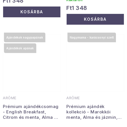
Ft1 348
Ft1 348
KOSÁRBA
KOSÁRBA
Ajándékok nagypapának
Nagymama - karácsonyi szett
Ajándékok apának
ARÔME
ARÔME
Prémium ajándékcsomag
Prémium ajándék
- English Breakfast,
kollekció - Marokkói
Citrom és menta, Alma és
menta, Alma és jázmin,
fahéj
Eper