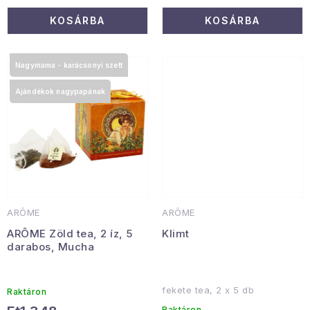
KOSÁRBA
KOSÁRBA
Nagymama - karácsonyi szett
Ajándékok nagypapának
ARÔME
ARÔME
ARÔME Zöld tea, 2 íz, 5
Klimt
darabos, Mucha
fekete tea, 2 x 5 db
Raktáron
Raktáron