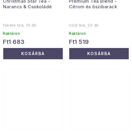
Christmas Star Tea -
Prémium Tea Blend -
Narancs & Csokoládé
Citrom és őszibarack
fekete tea, 10 db
zöld tea, 20 db
Raktáron
Raktáron
Ft1 683
Ft1 519
KOSÁRBA
KOSÁRBA