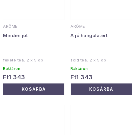
ARÔME
ARÔME
Minden jót
A jó hangulatért
fekete tea, 2 x 5 db
zöld tea, 2 x 5 db
Raktáron
Raktáron
Ft1 343
Ft1 343
KOSÁRBA
KOSÁRBA