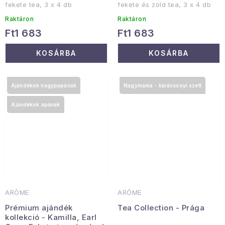
fekete tea, 3 x 4 db
fekete és zöld tea, 3 x 4 db
Raktáron
Raktáron
Ft1 683
Ft1 683
KOSÁRBA
KOSÁRBA
Ajándékok nagypapának
Nagymama - karácsonyi szett
Ajándékok apának
ARÔME
ARÔME
Prémium ajándék
Tea Collection - Prága
kollekció - Kamilla, Earl