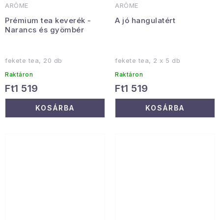
ARÔME
ARÔME
Prémium tea keverék -
A jó hangulatért
Narancs és gyömbér
fekete tea, 20 db
fekete tea, 2 x 5 db
Raktáron
Raktáron
Ft1 519
Ft1 519
KOSÁRBA
KOSÁRBA