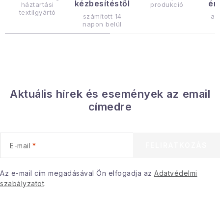
kézbesítéstől
ér
e
háztartási
produkció
textilgyártó
l
számított 14
az
napon belül
e
m
e
i
Aktuális hírek és események az email
címedre
FELIRATKOZÁS
E-mail
Az e-mail cím megadásával Ön elfogadja az
Adatvédelmi
szabályzatot
.