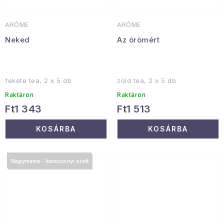
ARÔME
ARÔME
Neked
Az örömért
fekete tea, 2 x 5 db
zöld tea, 2 x 5 db
Raktáron
Raktáron
Ft1 343
Ft1 513
KOSÁRBA
KOSÁRBA
Nagymama - karácsonyi szett