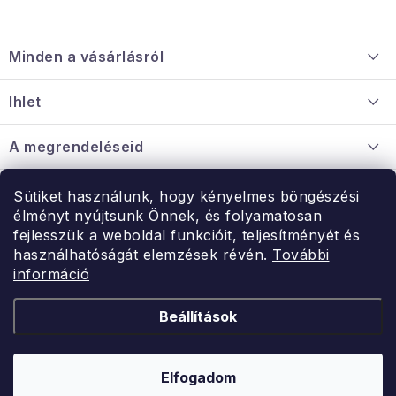
L
á
Minden a vásárlásról
b
l
Szállítás és fizetés
Ihlet
é
Információ a mellékletről
c
Rólunk
A megrendeléseid
Nagykereskedelmi együttműködés
Hogyan kell panaszkodni / visszaadni az árukat
Érintkezés
Sütiket használunk, hogy kényelmes böngészési
Érintkezés
élményt nyújtsunk Önnek, és folyamatosan
Hé-Pé: 9:00-15:00
fejlesszük a weboldal funkcióit, teljesítményét és
Rendelésem
használhatóságát elemzések révén.
További
uzlet@modernvasarlas.hu
információ
- egy szeretettel teli otthonért.
Itt vagyunk neked.
Beállítások
Kereskedelem feltételei
A személyes adatok védelmének feltételei
Elfogadom
Copyright 2026
ModernVasarlas.hu
. Minden jog fenntartva.