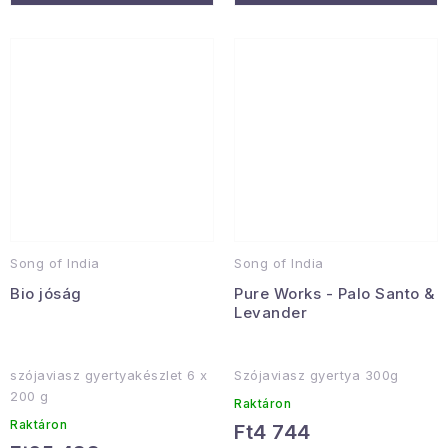
Song of India
Song of India
Bio jóság
Pure Works - Palo Santo &
Levander
szójaviasz gyertyakészlet 6 x
Szójaviasz gyertya 300g
200 g
Raktáron
Raktáron
Ft4 744