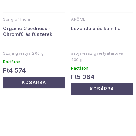
Song of India
ARÔME
Organic Goodness -
Levendula és kamilla
Citromfű és fűszerek
Szója gyertya 200 g
szójaviasz gyertyatartóval
400 g
Raktáron
Raktáron
Ft4 574
Ft5 084
KOSÁRBA
KOSÁRBA