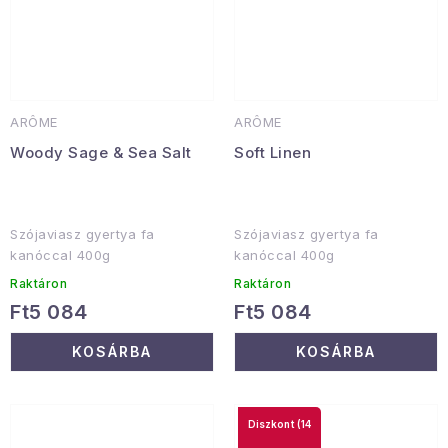
ARÔME
ARÔME
Woody Sage & Sea Salt
Soft Linen
Szójaviasz gyertya fa
Szójaviasz gyertya fa
kanóccal 400g
kanóccal 400g
Raktáron
Raktáron
Ft5 084
Ft5 084
KOSÁRBA
KOSÁRBA
(14