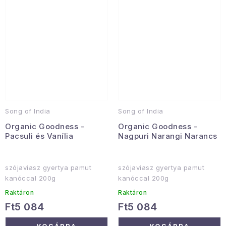
Song of India
Song of India
Organic Goodness -
Organic Goodness -
Pacsuli és Vanília
Nagpuri Narangi Narancs
szójaviasz gyertya pamut
szójaviasz gyertya pamut
kanóccal 200g
kanóccal 200g
Raktáron
Raktáron
Ft5 084
Ft5 084