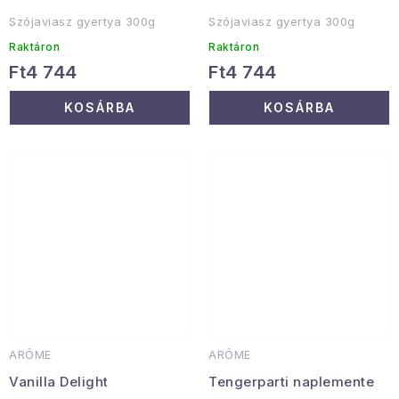
Szójaviasz gyertya 300g
Szójaviasz gyertya 300g
Raktáron
Raktáron
Ft4 744
Ft4 744
KOSÁRBA
KOSÁRBA
ARÔME
ARÔME
Vanilla Delight
Tengerparti naplemente