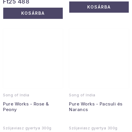
Ft25 488
KOSÁRBA
KOSÁRBA
Song of India
Song of India
Pure Works - Rose &
Pure Works - Pacsuli és
Peony
Narancs
Szójaviasz gyertya 300g
Szójaviasz gyertya 300g