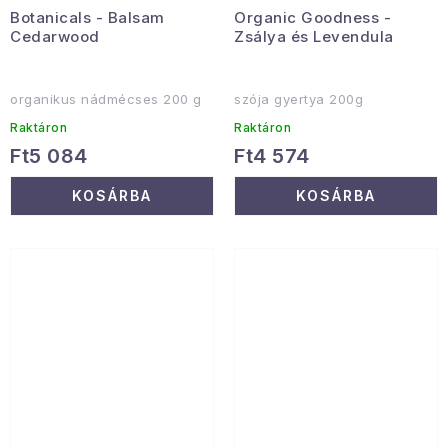
Botanicals - Balsam
Organic Goodness -
Cedarwood
Zsálya és Levendula
organikus nádmécses 200 g
szója gyertya 200g
Raktáron
Raktáron
Ft5 084
Ft4 574
KOSÁRBA
KOSÁRBA