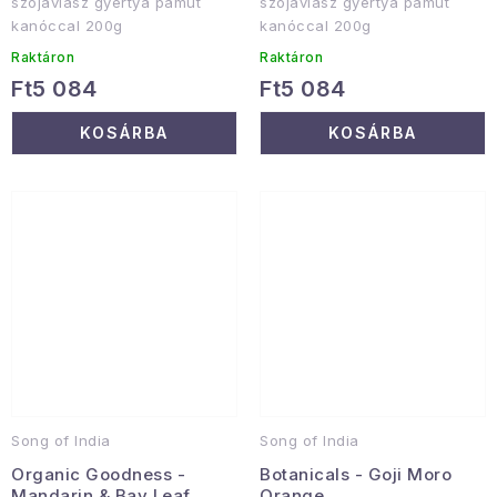
szójaviasz gyertya pamut
szójaviasz gyertya pamut
kanóccal 200g
kanóccal 200g
Raktáron
Raktáron
Ft5 084
Ft5 084
KOSÁRBA
KOSÁRBA
Song of India
Song of India
Organic Goodness -
Botanicals - Goji Moro
Mandarin & Bay Leaf
Orange