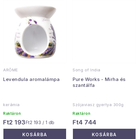
Januári akció
Veľkoobchodná spolupráca
A személyes adatok védelmének feltételei
Hogyan kell panaszkodni / visszaadni az áruka
Kereskedelem feltételes
Információ a mellékletről
Érintkezés
Rólunk
ARÔME
Song of India
Levendula aromalámpa
Pure Works - Mirha és
szantálfa
kerámia
Szójaviasz gyertya 300g
Raktáron
Raktáron
Ft2 193
Ft4 744
Egységár:
Ft2 193 / 1 db
KOSÁRBA
KOSÁRBA