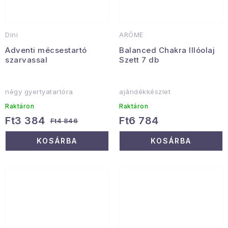
Dini
ARÔME
Adventi mécsestartó
Balanced Chakra Illóolaj
szarvassal
Szett 7 db
négy gyertyatartóra
ajándékkészlet
Raktáron
Raktáron
Ft3 384
Ft6 784
Ft4 846
KOSÁRBA
KOSÁRBA