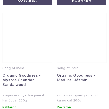
KOSÁRBA
KOSÁRBA
Song of India
Song of India
Organic Goodness -
Organic Goodness -
Mysore Chandan
Madurai Jázmin
Sandalwood
szójaviasz gyertya pamut
szójaviasz gyertya pamut
kanóccal 200g
kanóccal 200g
Raktáron
Raktáron