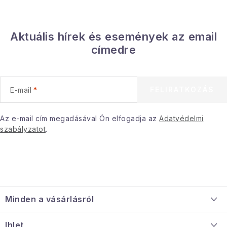
í
t
á
Aktuális hírek és események az email
s
címedre
e
l
e
FELIRATKOZÁS
E-mail
m
e
i
Az e-mail cím megadásával Ön elfogadja az
Adatvédelmi
szabályzatot
.
L
á
Minden a vásárlásról
b
l
Szállítás és fizetés
Ihlet