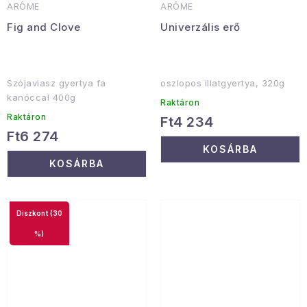
ARÔME
ARÔME
Fig and Clove
Univerzális erő
Szójaviasz gyertya fa
oszlopos illatgyertya, 320g
kanóccal 400g
Raktáron
Raktáron
Ft4 234
Ft6 274
KOSÁRBA
KOSÁRBA
(30
%)