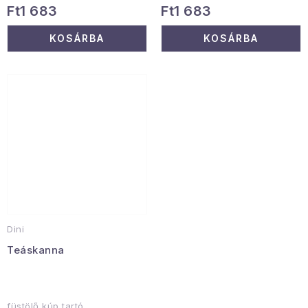
Ft1 683
Ft1 683
KOSÁRBA
KOSÁRBA
Dini
Teáskanna
füstölő kúp tartó