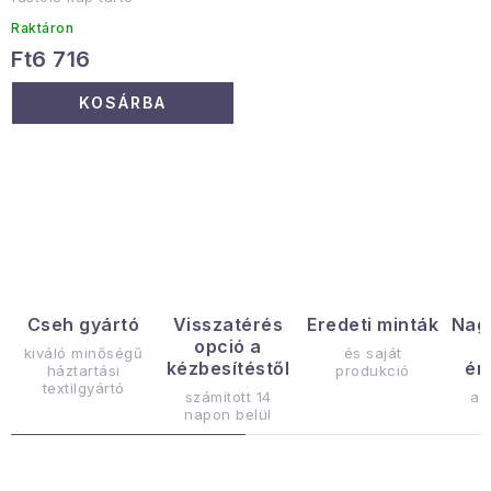
Raktáron
Ft6 716
KOSÁRBA
L
i
s
t
a
Cseh gyártó
Visszatérés
Eredeti minták
Nag
opció a
i
kiváló minőségű
és saját
kézbesítéstől
ér
háztartási
produkció
r
textilgyártó
számított 14
az
á
napon belül
n
y