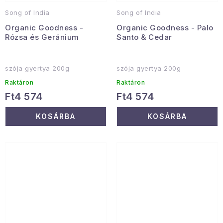
Song of India
Song of India
Organic Goodness -
Organic Goodness - Palo
Rózsa és Geránium
Santo & Cedar
szója gyertya 200g
szója gyertya 200g
Raktáron
Raktáron
Ft4 574
Ft4 574
KOSÁRBA
KOSÁRBA