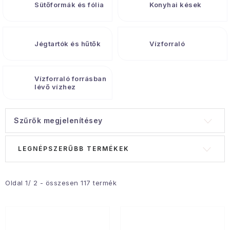
Gyűjtemény
Sütőformák és fólia
Konyhai kések
Egészség és szépség
Jégtartók és hűtők
Vízforraló
Sport és szabadban
Vízforraló forrásban
Gyermekeknek
lévő vízhez
Sziasztok, hív a nyár.
Szűrők megjelenítésey
Pohodából importálva - rendezés
T
T
LEGNÉPSZERŰBB TERMÉKEK
e
e
Szezonális kategóriák
r
r
m
m
Oldal
1
/
2
- összesen
117
termék
Fekete Péntek
é
é
k
k
Karácsonyi esemény
e
e