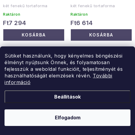
két fenekű tortaforma
két fenekű tortaforma
Raktáron
Raktáron
Ft7 294
Ft6 614
KOSÁRBA
KOSÁRBA
Sütiket használunk, hogy kényelmes böngészési
élményt nyújtsunk Önnek, és folyamatosan
fejlesszük a weboldal funkcióit, teljesítményét és
használhatóságát elemzések révén.
További
információ
Beállítások
Elfogadom
BAMA
Haus Roland
Szűrő ovális
Edényszárító, fekete és
vágódeszkával, fehér
rozsdamentes