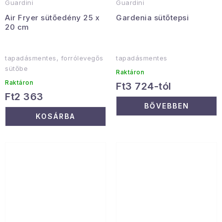
Guardini
Guardini
Air Fryer sütőedény 25 x
Gardenia sütőtepsi
20 cm
tapadásmentes, forrólevegős
tapadásmentes
sütőbe
Raktáron
Raktáron
Ft3 724-tól
Ft2 363
BŐVEBBEN
KOSÁRBA