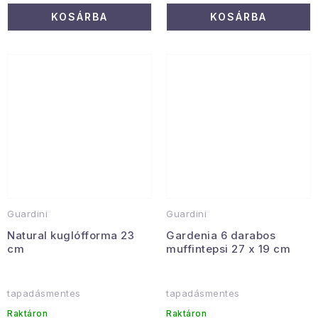
KOSÁRBA
KOSÁRBA
Guardini
Guardini
Natural kuglófforma 23
Gardenia 6 darabos
cm
muffintepsi 27 x 19 cm
tapadásmentes
tapadásmentes
Raktáron
Raktáron