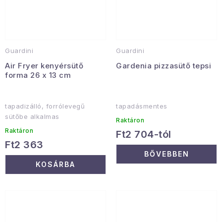
Guardini
Guardini
Air Fryer kenyérsütő
Gardenia pizzasütő tepsi
forma 26 x 13 cm
tapadizálló, forrólevegű
tapadásmentes
sütőbe alkalmas
Raktáron
Raktáron
Ft2 704-tól
Ft2 363
BŐVEBBEN
KOSÁRBA