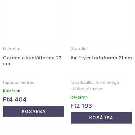
Guardini
Guardini
Gardenia kuglófforma 23
Air Fryer tortaforma 21 cm
cm
tapadásmentes
tapadizálló, forrólevegű
sütőbe alkalmas
Raktáron
Raktáron
Ft4 404
Ft2 193
KOSÁRBA
KOSÁRBA