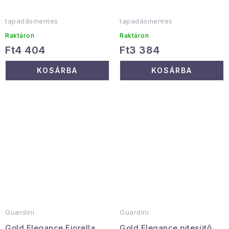
tapadásmentes
tapadásmentes
Raktáron
Raktáron
Ft4 404
Ft3 384
KOSÁRBA
KOSÁRBA
Guardini
Guardini
Gold Elegance Fiorella
Gold Elegance pitesütő