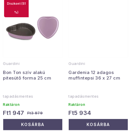
(51
%)
Guardini
Guardini
Bon Ton szív alakú
Gardenia 12 adagos
pitesütő forma 25 cm
muffintepsi 36 x 27 cm
tapadásmentes
tapadásmentes
Raktáron
Raktáron
Ft1 947
Ft5 934
Ft3 979
KOSÁRBA
KOSÁRBA