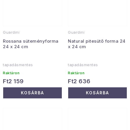
Guardini
Guardini
Rossana süteményforma
Natural pitesütő forma 24
24 x 24 cm
x 24 cm
tapadásmentes
tapadásmentes
Raktáron
Raktáron
Ft2 159
Ft2 636
KOSÁRBA
KOSÁRBA