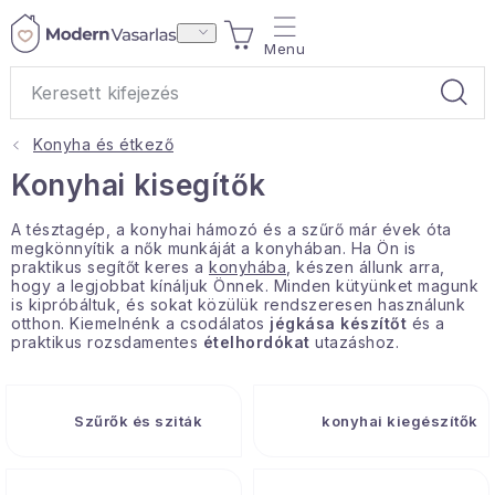
Ugrás
KOSÁR
a
fő
tartalomhoz
Konyha és étkező
Ajándékok
Konyhai kisegítők
Otthoni illatok
A tésztagép, a konyhai hámozó és a szűrő már évek óta
megkönnyítik a nők munkáját a konyhában. Ha Ön is
praktikus segítőt keres a
konyhába
, készen állunk arra,
Teák
hogy a legjobbat kínáljuk Önnek. Minden kütyünket magunk
is kipróbáltuk, és sokat közülük rendszeresen használunk
otthon. Kiemelnénk a csodálatos
jégkása készítőt
és a
Lakástextil
praktikus rozsdamentes
ételhordókat
utazáshoz.
Háztartás
Szűrők és sziták
konyhai kiegészítők
Hobbi és kert