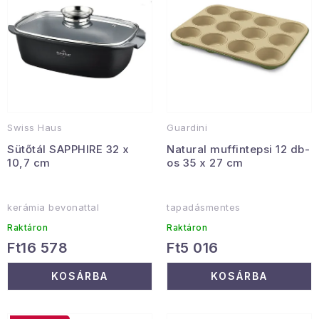
k
k
Januári akció
l
r
i
e
Veľkoobchodná spolupráca
s
n
A személyes adatok védelmének feltételei
t
d
Hogyan kell panaszkodni / visszaadni az áruka
á
e
Kereskedelem feltételes
Információ a mellékletről
Swiss Haus
Guardini
j
z
Sütőtál SAPPHIRE 32 x
Natural muffintepsi 12 db-
Érintkezés
Rólunk
a
é
10,7 cm
os 35 x 27 cm
s
e
kerámia bevonattal
tapadásmentes
Raktáron
Raktáron
Ft16 578
Ft5 016
KOSÁRBA
KOSÁRBA