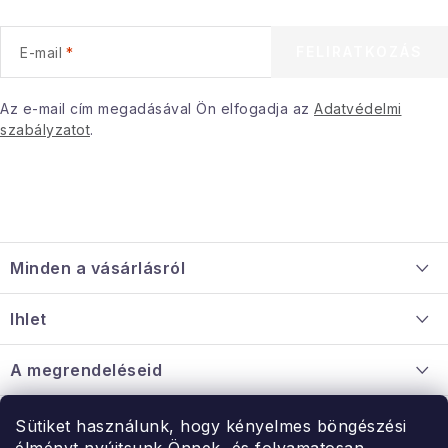
l
e
FELIRATKOZÁS
E-mail
m
e
i
Az e-mail cím megadásával Ön elfogadja az
Adatvédelmi
szabályzatot
.
L
á
Minden a vásárlásról
b
l
Szállítás és fizetés
Ihlet
é
Információ a mellékletről
c
Rólunk
A megrendeléseid
Nagykereskedelmi együttműködés
Hogyan kell panaszkodni / visszaadni az árukat
Érintkezés
Sütiket használunk, hogy kényelmes böngészési
Érintkezés