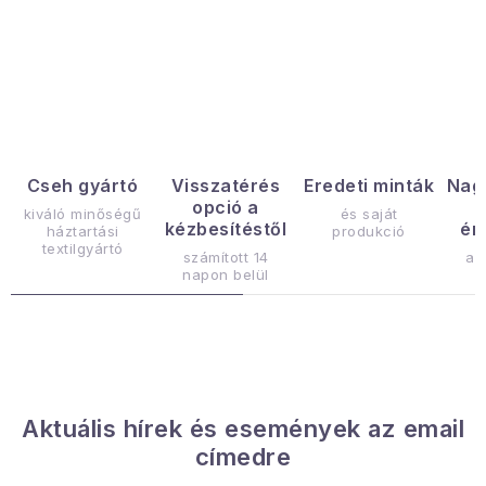
Januári akció
L
Veľkoobchodná spolupráca
i
s
A személyes adatok védelmének feltételei
t
Hogyan kell panaszkodni / visszaadni az áruka
a
Cseh gyártó
Visszatérés
Eredeti minták
Nag
Kereskedelem feltételes
Információ a mellékletről
opció a
i
kiváló minőségű
és saját
Érintkezés
Rólunk
kézbesítéstől
ér
háztartási
produkció
r
textilgyártó
számított 14
az
á
napon belül
n
y
í
t
á
Aktuális hírek és események az email
s
címedre
e