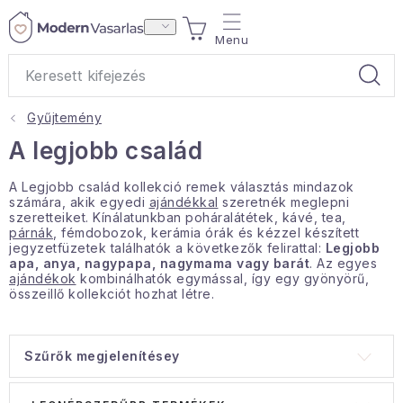
Ugrás
KOSÁR
a
fő
tartalomhoz
Gyűjtemény
Ajándékok
A legjobb család
Otthoni illatok
A Legjobb család kollekció remek választás mindazok
számára, akik egyedi
ajándékkal
szeretnék meglepni
szeretteiket. Kínálatunkban poháralátétek, kávé, tea,
Teák
párnák
, fémdobozok, kerámia órák és kézzel készített
jegyzetfüzetek találhatók a következők felirattal:
Legjobb
apa, anya, nagypapa, nagymama vagy barát
. Az egyes
Lakástextil
ajándékok
kombinálhatók egymással, így egy gyönyörű,
összeillő kollekciót hozhat létre.
Háztartás
Szűrők megjelenítésey
Hobbi és kert
T
T