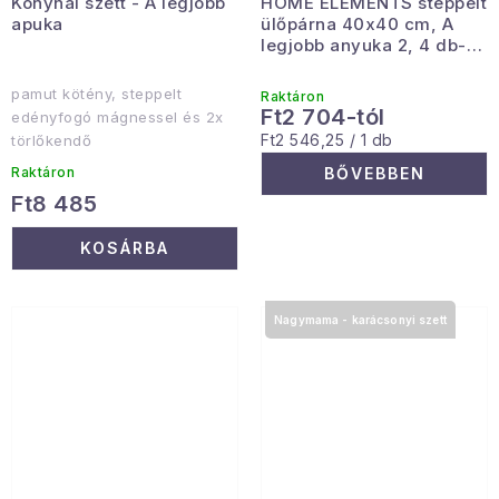
Konyhai szett - A legjobb
HOME ELEMENTS steppelt
apuka
ülőpárna 40x40 cm, A
legjobb anyuka 2, 4 db-os
szett
pamut kötény, steppelt
Raktáron
Ft2 704-tól
edényfogó mágnessel és 2x
Egységár:
Ft2 546,25 / 1 db
törlőkendő
Raktáron
BŐVEBBEN
Ft8 485
KOSÁRBA
Nagymama - karácsonyi szett