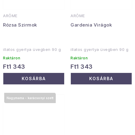
ARÔME
ARÔME
Rózsa Szirmok
Gardenia Virágok
illatos gyertya üvegben 90 g
illatos gyertya üvegben 90 g
Raktáron
Raktáron
Ft1 343
Ft1 343
KOSÁRBA
KOSÁRBA
Nagymama - karácsonyi szett