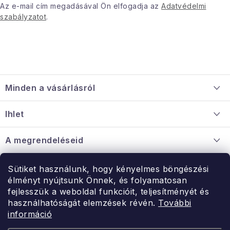
i
Az e-mail cím megadásával Ön elfogadja az
Adatvédelmi
szabályzatot
.
L
á
Minden a vásárlásról
b
l
Szállítás és fizetés
Ihlet
é
Információ a mellékletről
c
Rólunk
A megrendeléseid
Nagykereskedelmi együttműködés
Hogyan kell panaszkodni / visszaadni az árukat
Érintkezés
Sütiket használunk, hogy kényelmes böngészési
Érintkezés
élményt nyújtsunk Önnek, és folyamatosan
Hé-Pé: 9:00-15:00
fejlesszük a weboldal funkcióit, teljesítményét és
Rendelésem
használhatóságát elemzések révén.
További
uzlet@modernvasarlas.hu
információ
- egy szeretettel teli otthonért.
Itt vagyunk neked.