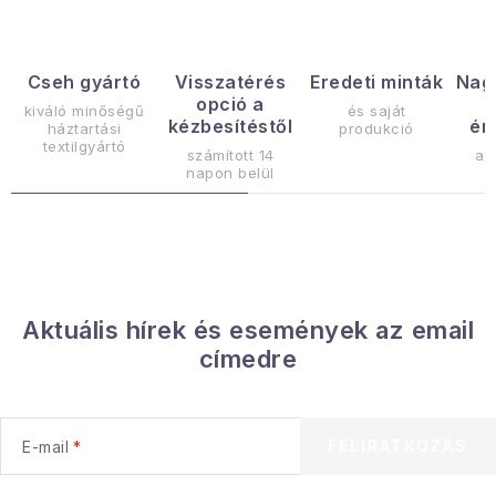
s
t
a
Cseh gyártó
Visszatérés
Eredeti minták
Nag
opció a
i
kiváló minőségű
és saját
kézbesítéstől
ér
háztartási
produkció
r
textilgyártó
számított 14
az
á
napon belül
n
y
í
t
á
Aktuális hírek és események az email
s
címedre
e
l
e
FELIRATKOZÁS
E-mail
m
e