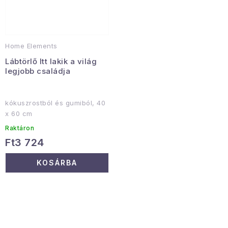
Home Elements
Lábtörlő Itt lakik a világ
legjobb családja
kókuszrostból és gumiból, 40
x 60 cm
Raktáron
Ft3 724
KOSÁRBA
L
i