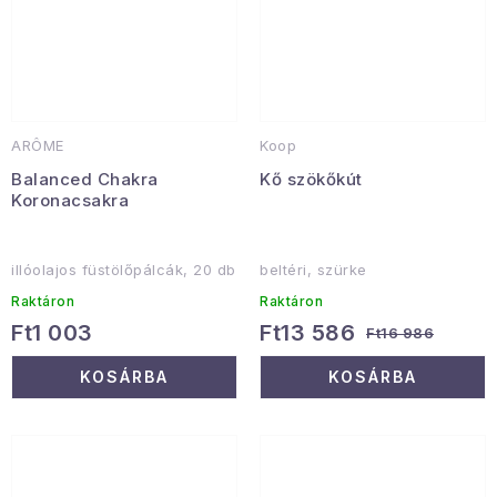
ARÔME
Koop
Balanced Chakra
Kő szökőkút
Koronacsakra
illóolajos füstölőpálcák, 20 db
beltéri, szürke
Raktáron
Raktáron
Ft1 003
Ft13 586
Ft16 986
KOSÁRBA
KOSÁRBA