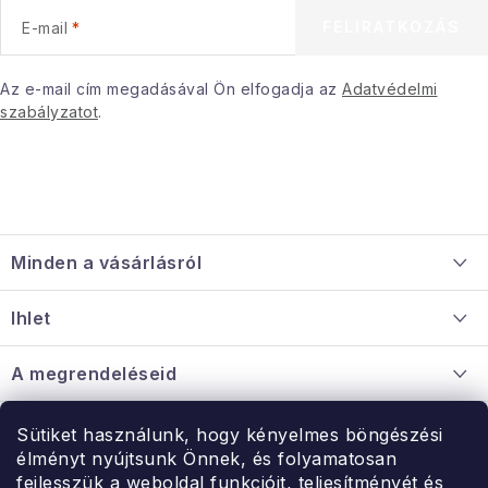
e
FELIRATKOZÁS
E-mail
m
e
i
Az e-mail cím megadásával Ön elfogadja az
Adatvédelmi
szabályzatot
.
L
á
Minden a vásárlásról
b
l
Szállítás és fizetés
Ihlet
é
Információ a mellékletről
c
Rólunk
A megrendeléseid
Nagykereskedelmi együttműködés
Hogyan kell panaszkodni / visszaadni az árukat
Érintkezés
Sütiket használunk, hogy kényelmes böngészési
Érintkezés
élményt nyújtsunk Önnek, és folyamatosan
Hé-Pé: 9:00-15:00
fejlesszük a weboldal funkcióit, teljesítményét és