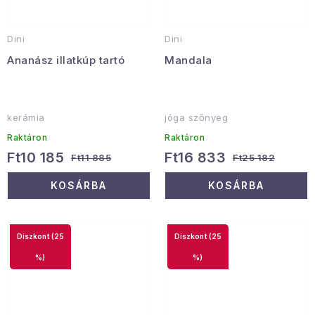
Dini
Dini
Ananász illatkúp tartó
Mandala
kerámia
jóga szőnyeg
Raktáron
Raktáron
Ft10 185
Ft16 833
Ft11 885
Ft25 182
KOSÁRBA
KOSÁRBA
(25
(25
%)
%)