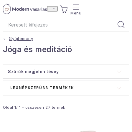
Ugrás
KOSÁR
a
fő
tartalomhoz
Gyűjtemény
Ajándékok
Jóga és meditáció
Otthoni illatok
Szűrők megjelenítésey
Teák
T
T
LEGNÉPSZERŰBB TERMÉKEK
Lakástextil
e
e
r
r
Háztartás
m
m
Oldal
1
/
1
- összesen
27
termék
é
é
Hobbi és kert
k
k