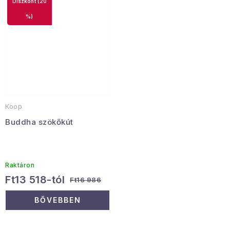
(20
%)
Koop
Buddha szökőkút
Raktáron
Ft13 518-tól
Ft16 986
BŐVEBBEN