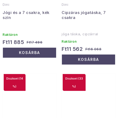
Dini
Dini
Jógi és a 7 csakra, kék
Cipzáras jógatáska, 7
szín
csakra
jóga táska, cipzárral
Raktáron
Ft11 885
Raktáron
Ft17 496
Ft11 562
Ft16 068
KOSÁRBA
KOSÁRBA
(14
(33
%)
%)