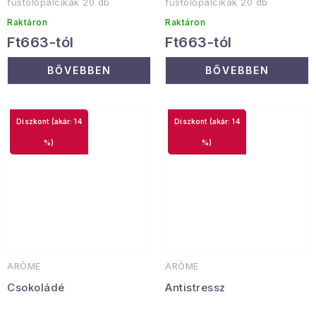
füstölőpálcikák 20 db
füstölőpálcikák 20 db
Raktáron
Raktáron
Ft663-tól
Ft663-tól
BŐVEBBEN
BŐVEBBEN
(akár: 14
(akár: 14
%)
%)
ARÔME
ARÔME
Csokoládé
Antistressz