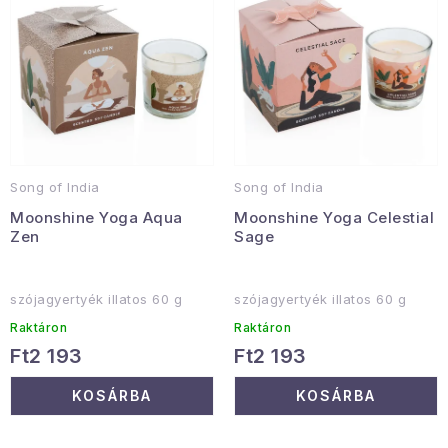
e
e
Gyűjtemény
k
k
l
r
Egészség és szépség
i
e
s
n
Sport és szabadban
t
d
Gyermekeknek
á
e
Song of India
Song of India
j
z
Sziasztok, hív a nyár.
Moonshine Yoga Aqua
Moonshine Yoga Celestial
a
é
Zen
Sage
s
Pohodából importálva - rendezés
e
szójagyertyék illatos 60 g
szójagyertyék illatos 60 g
Szezonális kategóriák
Raktáron
Raktáron
Ft2 193
Ft2 193
Fekete Péntek
KOSÁRBA
KOSÁRBA
Karácsonyi esemény