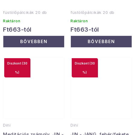
füstölőpálcikák 20 db
füstölőpálcikák 20 db
Raktáron
Raktáron
Ft663-tól
Ft663-tól
BŐVEBBEN
BŐVEBBEN
(30
(30
%)
%)
Dini
Dini
Meditációs zsámoly, JIN -
JIN - JANG, fehér/fekete