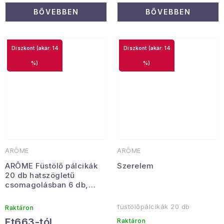
BŐVEBBEN
BŐVEBBEN
(akár: 14
(akár: 14
%)
%)
ARÔME
ARÔME
ARÔME Füstölő pálcikák
Szerelem
20 db hatszögletű
csomagolásban 6 db,
Meditation illat
füstölőpálcikák 20 db
Raktáron
Ft663-tól
Raktáron