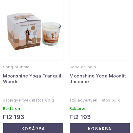
Januári akció
Veľkoobchodná spolupráca
A személyes adatok védelmének feltételei
Hogyan kell panaszkodni / visszaadni az áruka
Kereskedelem feltételes
Információ a mellékletről
Érintkezés
Rólunk
Song of India
Song of India
Moonshine Yoga Tranquil
Moonshine Yoga Moonlit
Woods
Jasmine
szójagyertyék illatos 60 g
szójagyertyék illatos 60 g
Raktáron
Raktáron
Ft2 193
Ft2 193
KOSÁRBA
KOSÁRBA