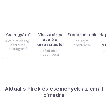
L
i
s
t
a
Cseh gyártó
Visszatérés
Eredeti minták
Nag
opció a
i
kiváló minőségű
és saját
kézbesítéstől
ér
háztartási
produkció
r
textilgyártó
számított 14
az
á
napon belül
n
y
í
t
á
Aktuális hírek és események az email
s
címedre
e
l