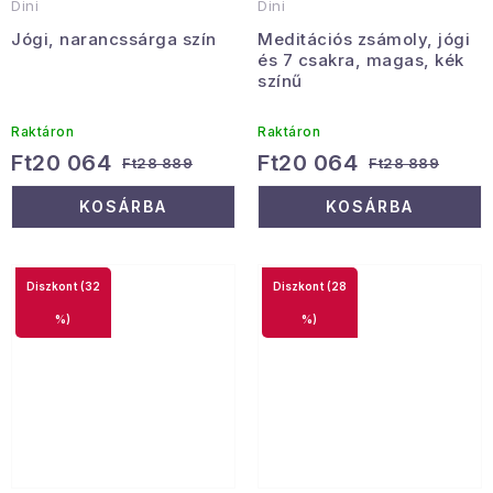
Dini
Dini
Jógi, narancssárga szín
Meditációs zsámoly, jógi
és 7 csakra, magas, kék
színű
Raktáron
Raktáron
Ft20 064
Ft20 064
Ft28 889
Ft28 889
KOSÁRBA
KOSÁRBA
(32
(28
%)
%)