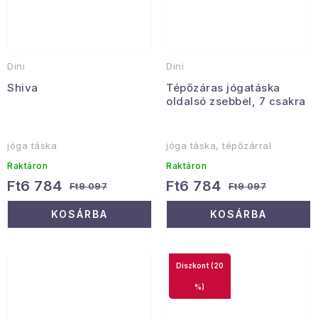
Dini
Dini
Shiva
Tépőzáras jógatáska
oldalsó zsebbel, 7 csakra
jóga táska
jóga táska, tépőzárral
Raktáron
Raktáron
Ft6 784
Ft6 784
Ft9 097
Ft9 097
KOSÁRBA
KOSÁRBA
(20
%)