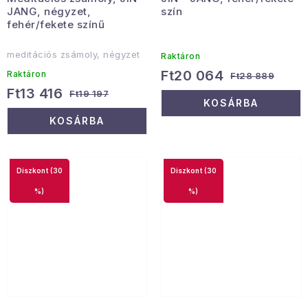
JANG, négyzet,
szín
fehér/fekete színű
meditációs zsámoly, négyzet
Raktáron
Ft20 064
Raktáron
Ft28 889
Ft13 416
Ft19 197
KOSÁRBA
KOSÁRBA
(30
(30
%)
%)