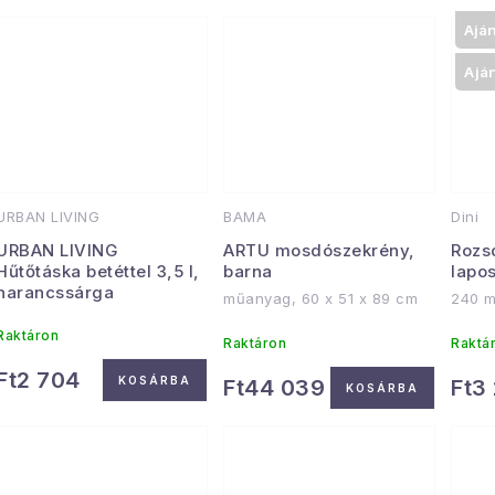
Ajá
Ajá
URBAN LIVING
BAMA
Dini
URBAN LIVING
ARTU mosdószekrény,
Rozs
Hűtőtáska betéttel 3,5 l,
barna
lapo
narancssárga
műanyag, 60 x 51 x 89 cm
240 m
Raktáron
Raktáron
Raktá
Ft2 704
KOSÁRBA
Ft44 039
Ft3
KOSÁRBA