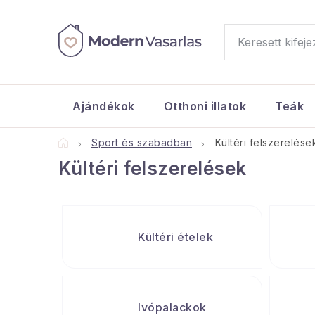
Ugrás
a
fő
tartalomhoz
Ajándékok
Otthoni illatok
Teák
Kezdőlap
Sport és szabadban
Kültéri felszerelése
Kültéri felszerelések
Kültéri ételek
Ivópalackok