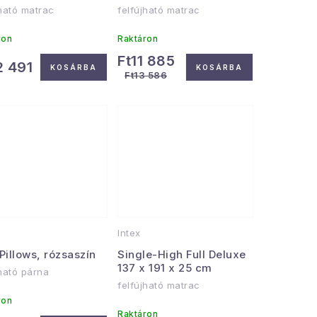
jható matrac
felfújható matrac
ron
Raktáron
Ft11 885
2 491
KOSÁRBA
KOSÁRBA
Ft13 586
Intex
Pillows, rózsaszín
Single-High Full Deluxe
137 x 191 x 25 cm
jható párna
felfújható matrac
ron
Raktáron