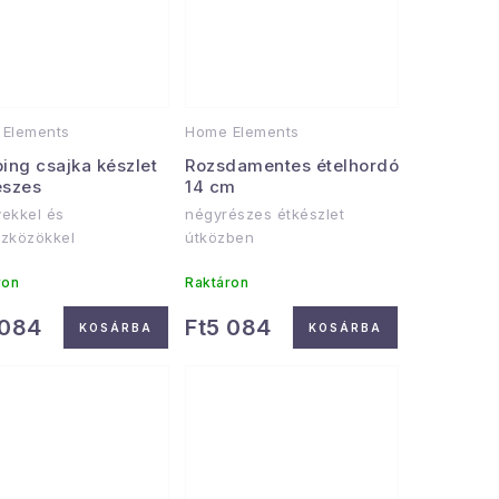
Elements
Home Elements
ing csajka készlet
Rozsdamentes ételhordó
észes
14 cm
ekkel és
négyrészes étkészlet
zközökkel
útközben
ron
Raktáron
 084
Ft5 084
KOSÁRBA
KOSÁRBA