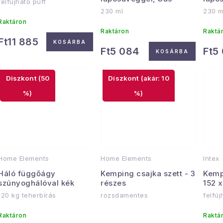
e
felfújható puff
r
230 ml
230 m
k
e
Raktáron
Raktáron
Raktá
Ft11 885
n
KOSÁRBA
Ft5 084
Ft5
KOSÁRBA
d
s
(50
e
(akár: 10
t
%)
%)
z
á
é
s
a
e
Home Elements
Home Elements
Intex
Háló függőágy
Kemping csajka szett - 3
Kemp
szúnyoghálóval kék
részes
152 
120 kg teherbírás
rozsdamentes
felfú
Raktáron
Raktá