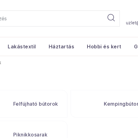
uzlet
Lakástextil
Háztartás
Hobbi és kert
G
k
Felfújható bútorok
Kempingbúto
Piknikkosarak