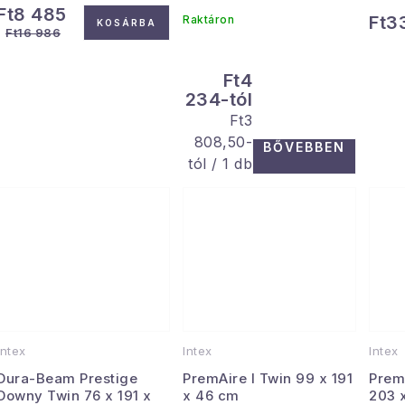
Ft8 485
Ft3
Raktáron
KOSÁRBA
Ft16 986
Ft4
234-tól
Egységár:
Ft3
808,50-
BŐVEBBEN
tól / 1 db
Intex
Intex
Intex
Dura-Beam Prestige
PremAire I Twin 99 x 191
Prem
Downy Twin 76 x 191 x
x 46 cm
203 