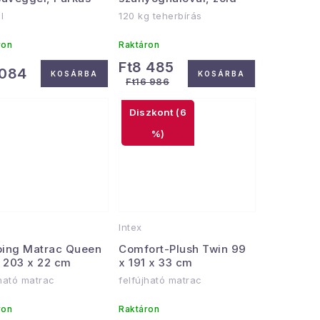
l
120 kg teherbírás
ron
Raktáron
Ft8 485
 084
KOSÁRBA
KOSÁRBA
Ft16 986
(6
%)
Intex
ing Matrac Queen
Comfort-Plush Twin 99
x 203 x 22 cm
x 191 x 33 cm
jható matrac
felfújható matrac
ron
Raktáron