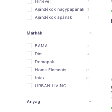
n
Hírlevél
1
Ajándékok nagypapának
2
e
Ajándékok apának
3
l
l
i
Márkák
BAMA
3
Dini
4
Domopak
1
j
Home Elements
17
Intex
12
URBAN LIVING
1
Anyag