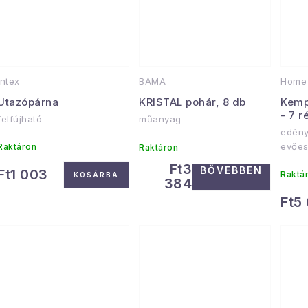
Intex
BAMA
Home 
Utazópárna
KRISTAL pohár, 8 db
Kemp
- 7 r
felfújható
műanyag
edény
evőes
Raktáron
Raktáron
Ft3
BŐVEBBEN
Ft1 003
Raktá
KOSÁRBA
384
Ft5