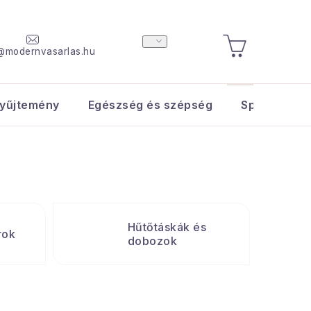
@modernvasarlas.hu
KOSÁR
yűjtemény
Egészség és szépség
Sport és s
Hűtőtáskák és
rok
dobozok