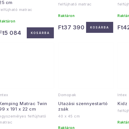
25 cm
felfújható matrac
felfú
felfújható matrac
Raktáron
Raktá
Raktáron
Ft37 390
Ft4
KOSÁRBA
Ft5 084
KOSÁRBA
Intex
Domopak
Intex
Kemping Matrac Twin
Utazási szennyestartó
Kidz 
99 x 191 x 22 cm
zsák
felfú
egyszemélyes felfújható
40 x 45 cm
matrac
Raktá
Raktáron