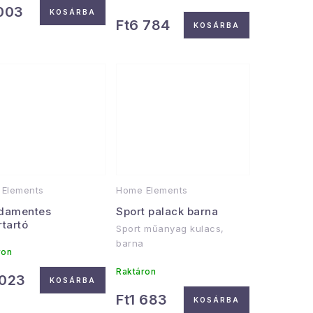
 003
KOSÁRBA
Ft6 784
KOSÁRBA
Elements
Home Elements
damentes
Sport palack barna
tartó
Sport műanyag kulacs,
barna
ron
Raktáron
 023
KOSÁRBA
Ft1 683
KOSÁRBA