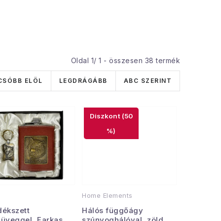
Oldal
1
/
1
- összesen
38
termék
CSÓBB ELÖL
LEGDRÁGÁBB
ABC SZERINT
(50
%)
Home Elements
dékszett
Hálós függőágy
süveggel, Farkas
szúnyoghálóval, zöld