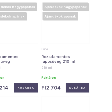
ndékok nagypapának
Ajándékok nagypapának
ndékok apának
Ajándékok apának
Dini
damentes
Rozsdamentes
süveg
laposüveg 210 ml
l
210 ml
ron
Raktáron
 214
Ft2 704
KOSÁRBA
KOSÁRBA