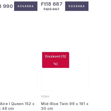
Ft18 687
3 990
KOSÁRBA
KOSÁRBA
Ft20 047
(12
%)
Intex
Aire I Queen 152 x
Mid-Rise Twin 99 x 191 x
x 46 cm
30 cm