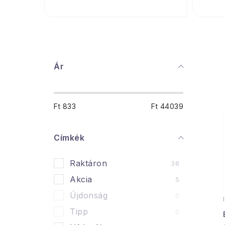
O
Ár
l
d
Ft
833
Ft
44039
a
l
Címkék
s
Raktáron
38
ó
Akcia
5
p
Újdonság
0
a
Tipp
0