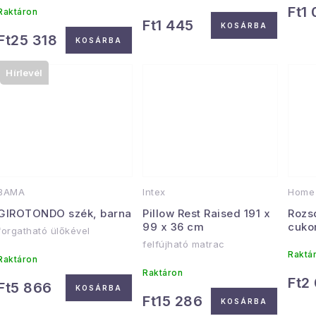
Ft1
Raktáron
Ft1 445
KOSÁRBA
Ft25 318
KOSÁRBA
Hírlevél
BAMA
Intex
Home 
GIROTONDO szék, barna
Pillow Rest Raised 191 x
Rozs
99 x 36 cm
cukor
forgatható ülőkével
felfújható matrac
Raktá
Raktáron
Raktáron
Ft2
Ft5 866
KOSÁRBA
Ft15 286
KOSÁRBA