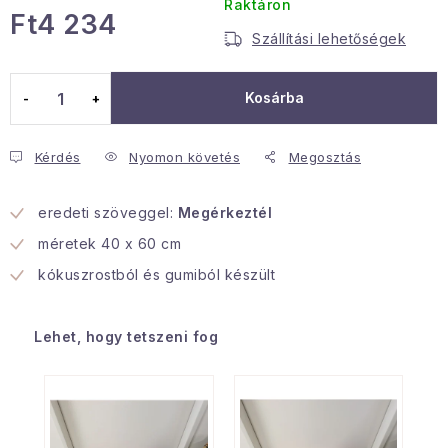
Raktáron
Ft4 234
Januári akció
Szállítási lehetőségek
Egységár:
Veľkoobchodná spolupráca
Kosárba
A személyes adatok védelmének feltételei
Hogyan kell panaszkodni / visszaadni az áruka
Kérdés
Nyomon követés
Megosztás
Kereskedelem feltételes
Információ a mellékletről
Érintkezés
Rólunk
eredeti szöveggel:
Megérkeztél
méretek 40 x 60 cm
kókuszrostból és gumiból készült
Lehet, hogy tetszeni fog