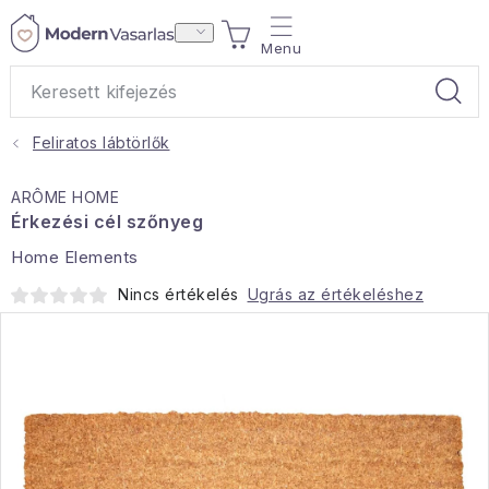
Ugrás
KOSÁR
a
fő
tartalomhoz
Feliratos lábtörlők
Ajándékok
ARÔME HOME
Otthoni illatok
Érkezési cél szőnyeg
Home Elements
Teák
Nincs értékelés
Ugrás az értékeléshez
Lakástextil
Háztartás
Hobbi és kert