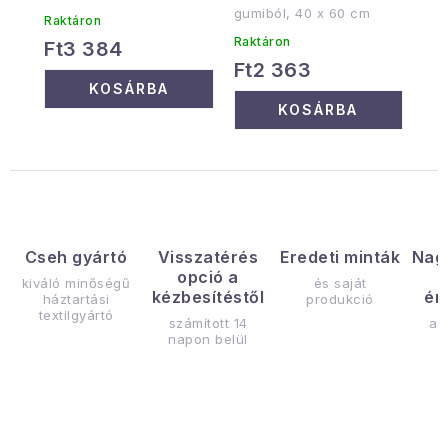
gumiból, 40 x 60 cm
Raktáron
Raktáron
Ft3 384
Ft2 363
KOSÁRBA
KOSÁRBA
Cseh gyártó
Visszatérés
Eredeti minták
Nag
opció a
kiváló minőségű
és saját
kézbesítéstől
ér
háztartási
produkció
textilgyártó
számított 14
az
napon belül