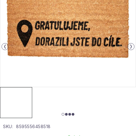
Gyűjtemény
Egészség és szépség
Sport és szabadban
Gyermekeknek
Sziasztok, hív a nyár.
Pohodából importálva - rendezés
Szezonális kategóriák
Fekete Péntek
SKU:
8595556458518
Karácsonyi esemény