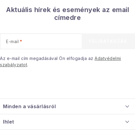
Aktuális hírek és események az email
címedre
FELIRATKOZÁS
E-mail
Az e-mail cím megadásával Ön elfogadja az
Adatvédelmi
szabályzatot
.
L
á
Minden a vásárlásról
b
l
Szállítás és fizetés
Ihlet
é
Információ a mellékletről
c
Rólunk