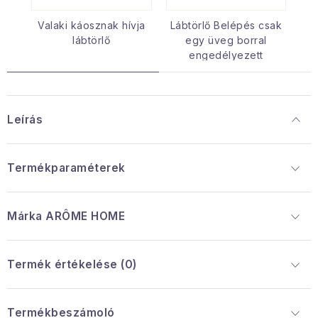
Valaki káosznak hívja
Lábtörlő Belépés csak
lábtörlő
egy üveg borral
engedélyezett
Leírás
Termékparaméterek
Márka
 ARÔME HOME
Termék értékelése (0)
Termékbeszámoló