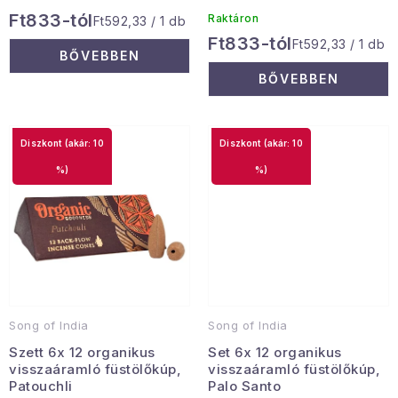
Ft833-tól
Raktáron
Egységár:
Ft592,33 / 1 db
Ft833-tól
Egységár:
Ft592,33 / 1 db
BŐVEBBEN
BŐVEBBEN
(akár: 10
(akár: 10
%)
%)
Song of India
Song of India
Szett 6x 12 organikus
Set 6x 12 organikus
visszaáramló füstölőkúp,
visszaáramló füstölőkúp,
Patouchli
Palo Santo