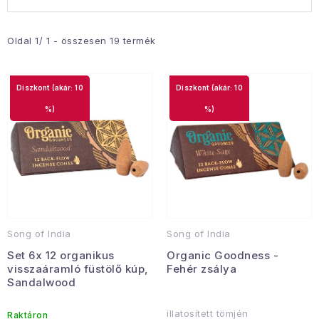
e
e
r
r
Januári akció
m
m
Oldal
1
/
1
- összesen
19
termék
é
é
Veľkoobchodná spolupráca
k
k
A személyes adatok védelmének feltételei
(akár: 10
(akár: 10
e
e
Hogyan kell panaszkodni / visszaadni az áruka
%)
%)
k
k
Kereskedelem feltételes
Információ a mellékletről
l
r
Érintkezés
Rólunk
i
e
s
n
t
d
á
e
Song of India
Song of India
j
z
Set 6x 12 organikus
Organic Goodness -
a
é
visszaáramló füstölő kúp,
Fehér zsálya
s
Sandalwood
e
illatosített tömjén
Raktáron