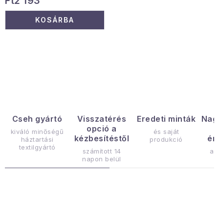
Ft2 193
KOSÁRBA
L
i
s
t
a
Cseh gyártó
Visszatérés
Eredeti minták
Nag
opció a
i
kiváló minőségű
és saját
kézbesítéstől
ér
háztartási
produkció
r
textilgyártó
számított 14
az
á
napon belül
n
y
í
t