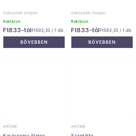
illatosített tömjén
illatosített tömjén
Raktáron
Raktáron
Ft833-tól
Ft833-tól
Egységár:
Egységár:
Ft592,33 / 1 db
Ft592,33 / 1 db
BŐVEBBEN
BŐVEBBEN
ARÔME
ARÔME
Karácsonyi illatos
Szantálfa