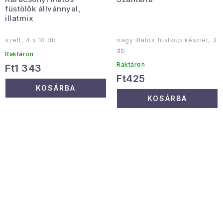
füstölők állvánnyal,
illatmix
szett, 4 x 10 db
nagy illatos füstkúp készlet, 3
db
Raktáron
Raktáron
Ft1 343
Ft425
KOSÁRBA
KOSÁRBA