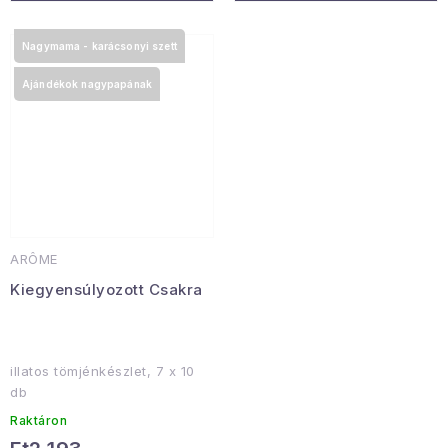
Nagymama - karácsonyi szett
Ajándékok nagypapának
ARÔME
Kiegyensúlyozott Csakra
illatos tömjénkészlet, 7 x 10
db
Raktáron