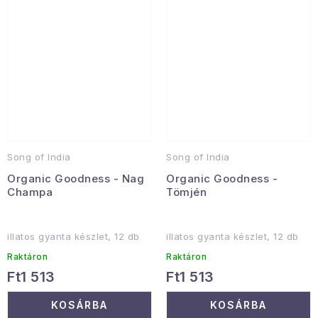
Song of India
Song of India
Organic Goodness - Nag
Organic Goodness -
Champa
Tömjén
illatos gyanta készlet, 12 db
illatos gyanta készlet, 12 db
Raktáron
Raktáron
Ft1 513
Ft1 513
KOSÁRBA
KOSÁRBA