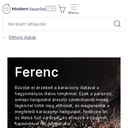
Ugrás
KOSÁR
a
fő
tartalomhoz
Otthoni illatok
Ajándékok
Otthoni illatok
Ferenc
Teák
Lakástextil
Bűvölje el érzékeit a karácsony illatával a
hagyományos illatos tömjénnel. Ezek a parázsló,
ünnepi hangulatot árasztó szimbólumok meleg
Háztartás
légkörrel töltik meg otthonát, és megteremtik a
megfelelő karácsonyi hangulatot. Fedezze fel
Hobbi és kert
az illatos füst varázsát, és élvezze a nyugodt,
harmóniával teli pillanatokat.