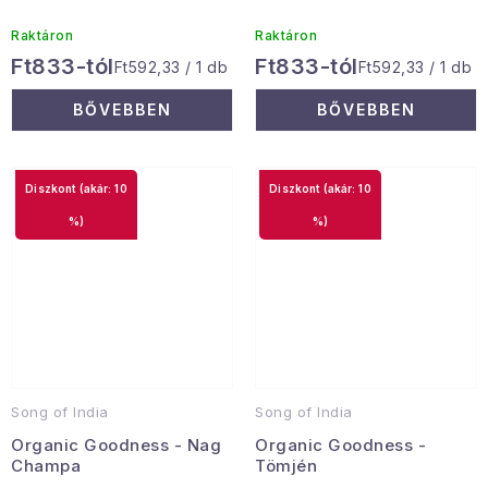
Raktáron
Raktáron
Ft833-tól
Ft833-tól
Egységár:
Egységár:
Ft592,33 / 1 db
Ft592,33 / 1 db
BŐVEBBEN
BŐVEBBEN
(akár: 10
(akár: 10
%)
%)
Song of India
Song of India
Organic Goodness - Nag
Organic Goodness -
Champa
Tömjén