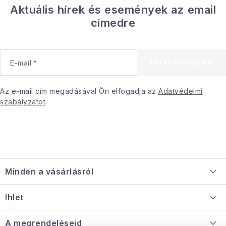
á
Aktuális hírek és események az email
s
címedre
e
l
e
FELIRATKOZÁS
E-mail
m
e
i
Az e-mail cím megadásával Ön elfogadja az
Adatvédelmi
szabályzatot
.
L
á
Minden a vásárlásról
b
l
Szállítás és fizetés
Ihlet
é
Információ a mellékletről
c
Rólunk
A megrendeléseid