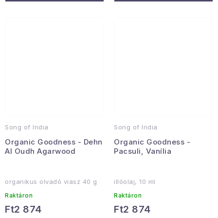
Song of India
Song of India
Organic Goodness - Dehn
Organic Goodness -
Al Oudh Agarwood
Pacsuli, Vanília
organikus olvadó viasz 40 g
illóolaj, 10 ml
Raktáron
Raktáron
Ft2 874
Ft2 874