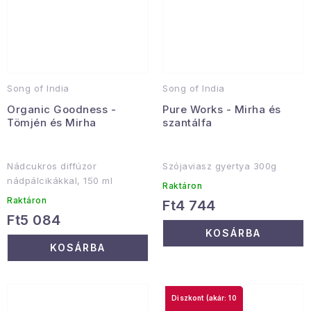
Song of India
Song of India
Organic Goodness -
Pure Works - Mirha és
Tömjén és Mirha
szantálfa
Nádcukros diffúzor
Szójaviasz gyertya 300g
nádpálcikákkal, 150 ml
Raktáron
Raktáron
Ft4 744
Ft5 084
KOSÁRBA
KOSÁRBA
(akár: 10