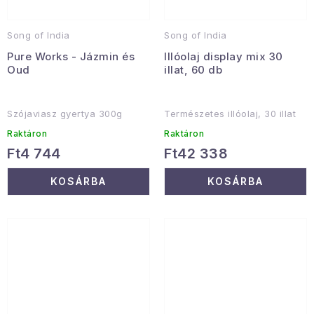
Song of India
Song of India
Pure Works - Jázmin és
Illóolaj display mix 30
Oud
illat, 60 db
Szójaviasz gyertya 300g
Természetes illóolaj, 30 illat
Raktáron
Raktáron
Ft4 744
Ft42 338
KOSÁRBA
KOSÁRBA