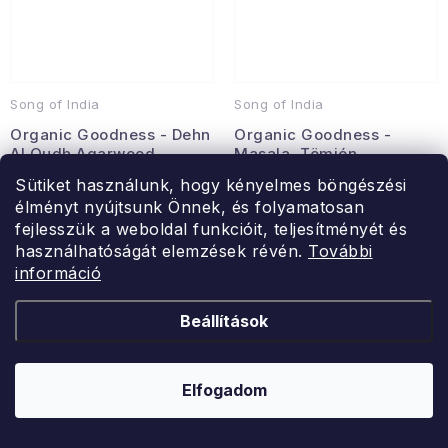
Song of India
Song of India
Organic Goodness - Dehn
Organic Goodness -
Al Oudh Agarwood
Masala, Tömjén
Sütiket használunk, hogy kényelmes böngészési
élményt nyújtsunk Önnek, és folyamatosan
szójaviasz gyertya pamut
illatpálcikák, 12 db
fejlesszük a weboldal funkcióit, teljesítményét és
kanóccal 200g
Raktáron
használhatóságát elemzések révén.
További
Raktáron
Ft1 003
információ
Ft5 084
KOSÁRBA
Beállítások
KOSÁRBA
Elfogadom