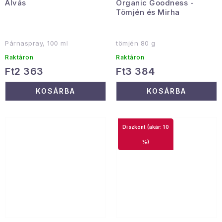
Alvás
Organic Goodness -
Tömjén és Mirha
Párnaspray, 100 ml
tömjén 80 g
Raktáron
Raktáron
Ft2 363
Ft3 384
KOSÁRBA
KOSÁRBA
(akár: 10
%)