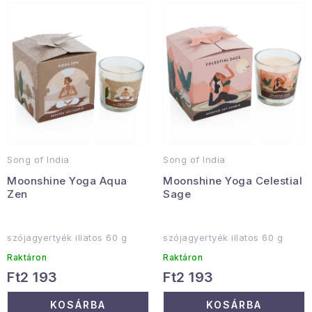
k
k
Januári akció
e
e
k
k
Veľkoobchodná spolupráca
l
r
A személyes adatok védelmének feltételei
i
e
Hogyan kell panaszkodni / visszaadni az áruka
s
n
Kereskedelem feltételes
Információ a mellékletről
t
d
á
e
Érintkezés
Rólunk
Song of India
Song of India
j
z
Moonshine Yoga Aqua
Moonshine Yoga Celestial
a
é
Zen
Sage
s
e
szójagyertyék illatos 60 g
szójagyertyék illatos 60 g
Raktáron
Raktáron
Ft2 193
Ft2 193
KOSÁRBA
KOSÁRBA