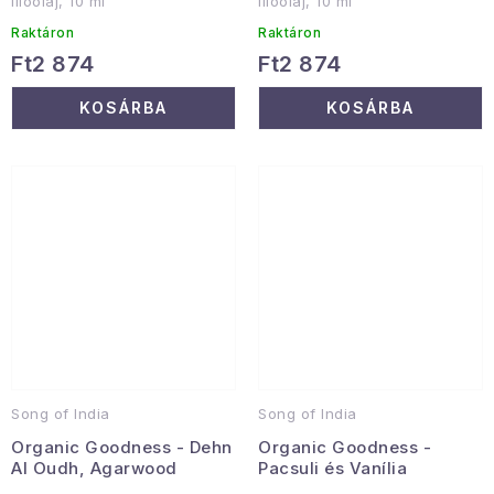
illóolaj, 10 ml
illóolaj, 10 ml
Raktáron
Raktáron
Ft2 874
Ft2 874
KOSÁRBA
KOSÁRBA
Song of India
Song of India
Organic Goodness - Dehn
Organic Goodness -
Al Oudh, Agarwood
Pacsuli és Vanília