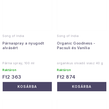
Song of India
Song of India
Párnaspray a nyugodt
Organic Goodness -
alvásért
Pacsuli és Vanília
Párna spray, 100 ml
organikus olvadó viasz 40 g
Raktáron
Raktáron
Ft2 363
Ft2 874
KOSÁRBA
KOSÁRBA