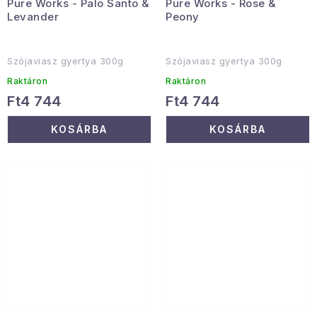
Pure Works - Palo Santo &
Pure Works - Rose &
Levander
Peony
Szójaviasz gyertya 300g
Szójaviasz gyertya 300g
Raktáron
Raktáron
Ft4 744
Ft4 744
KOSÁRBA
KOSÁRBA