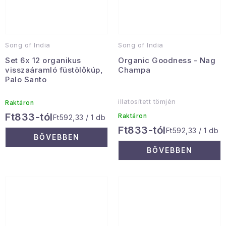
Song of India
Song of India
Set 6x 12 organikus
Organic Goodness - Nag
visszaáramló füstölőkúp,
Champa
Palo Santo
illatosített tömjén
Raktáron
Ft833-tól
Raktáron
Egységár:
Ft592,33 / 1 db
Ft833-tól
Egységár:
Ft592,33 / 1 db
BŐVEBBEN
BŐVEBBEN