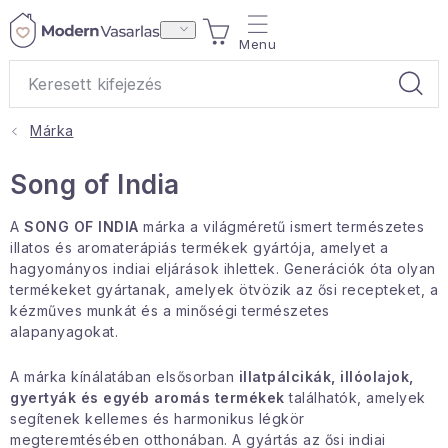
Ugrás
KOSÁR
a
fő
tartalomhoz
Márka
Ajándékok
Song of India
Otthoni illatok
A
SONG OF INDIA
márka a világméretű ismert természetes
Teák
illatos és aromaterápiás termékek gyártója, amelyet a
hagyományos indiai eljárások ihlettek. Generációk óta olyan
termékeket gyártanak, amelyek ötvözik az ősi recepteket, a
Lakástextil
kézműves munkát és a minőségi természetes
alapanyagokat.
Háztartás
A márka kínálatában elsősorban
illatpálcikák
,
illóolajok
,
gyertyák
és egyéb aromás termékek
találhatók, amelyek
Hobbi és kert
segítenek kellemes és harmonikus légkör
megteremtésében otthonában. A gyártás az ősi indiai