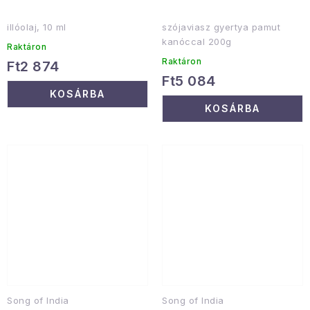
illóolaj, 10 ml
szójaviasz gyertya pamut
kanóccal 200g
Raktáron
Raktáron
Ft2 874
Ft5 084
KOSÁRBA
KOSÁRBA
Song of India
Song of India