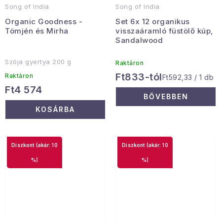
Song of India
Song of India
Organic Goodness -
Set 6x 12 organikus
Tömjén és Mirha
visszaáramló füstölő kúp,
Sandalwood
Szója gyertya 200 g
Raktáron
Ft833-tól
Raktáron
Egységár:
Ft592,33 / 1 db
Ft4 574
BŐVEBBEN
KOSÁRBA
(akár: 10
(akár: 10
%)
%)