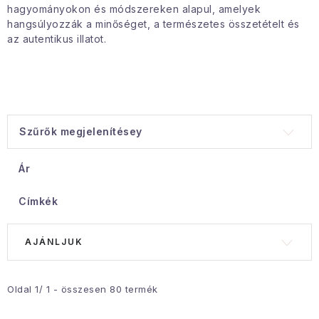
Gyűjtemény
hagyományokon és módszereken alapul, amelyek
hangsúlyozzák a minőséget, a természetes összetételt és
az autentikus illatot.
Egészség és szépség
Sport és szabadban
Gyermekeknek
Szűrők megjelenítésey
Sziasztok, hív a nyár.
Ár
Pohodából importálva - rendezés
Címkék
Szezonális kategóriák
T
T
AJÁNLJUK
e
e
Fekete Péntek
r
r
m
m
Oldal
1
/
1
- összesen
80
termék
Karácsonyi esemény
é
é