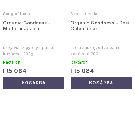
Song of India
Song of India
Organic Goodness -
Organic Goodness - Desi
Madurai Jázmin
Gulab Rose
szójaviasz gyertya pamut
szójaviasz gyertya pamut
kanóccal 200g
kanóccal 200g
Raktáron
Raktáron
Ft5 084
Ft5 084
KOSÁRBA
KOSÁRBA