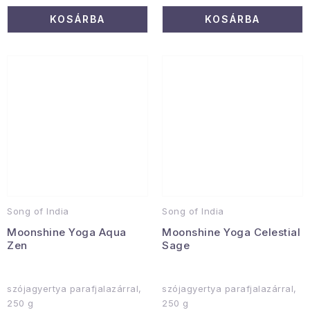
KOSÁRBA
KOSÁRBA
Song of India
Song of India
Moonshine Yoga Aqua
Moonshine Yoga Celestial
Zen
Sage
szójagyertya parafjalazárral,
szójagyertya parafjalazárral,
250 g
250 g