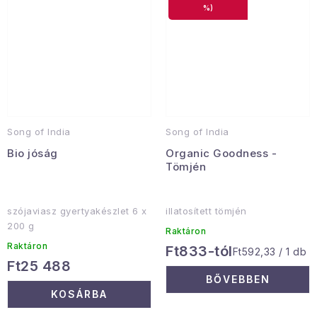
%)
Song of India
Song of India
Bio jóság
Organic Goodness -
Tömjén
szójaviasz gyertyakészlet 6 x
illatosített tömjén
200 g
Raktáron
Raktáron
Ft833-tól
Egységár:
Ft592,33 / 1 db
Ft25 488
BŐVEBBEN
KOSÁRBA