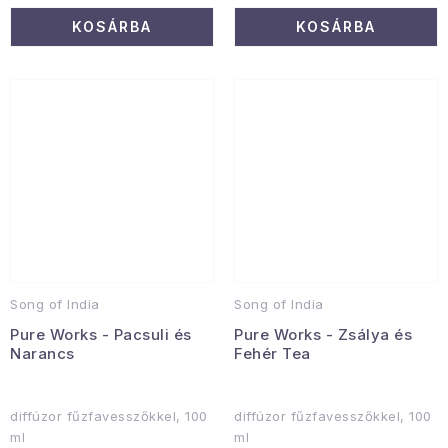
KOSÁRBA
KOSÁRBA
Song of India
Song of India
Pure Works - Pacsuli és
Pure Works - Zsálya és
Narancs
Fehér Tea
diffúzor fűzfavesszőkkel, 100
diffúzor fűzfavesszőkkel, 100
ml
ml