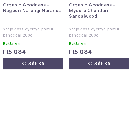
Organic Goodness -
Organic Goodness -
Nagpuri Narangi Narancs
Mysore Chandan
Sandalwood
szójaviasz gyertya pamut
szójaviasz gyertya pamut
kanóccal 200g
kanóccal 200g
Raktáron
Raktáron
Ft5 084
Ft5 084
KOSÁRBA
KOSÁRBA