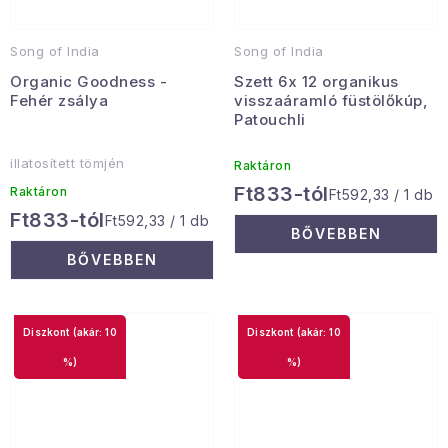
Song of India
Song of India
Organic Goodness -
Szett 6x 12 organikus
Fehér zsálya
visszaáramló füstölőkúp,
Patouchli
illatosített tömjén
Raktáron
Ft833-tól
Raktáron
Egységár:
Ft592,33 / 1 db
Ft833-tól
Egységár:
Ft592,33 / 1 db
BŐVEBBEN
BŐVEBBEN
(akár: 10
(akár: 10
%)
%)