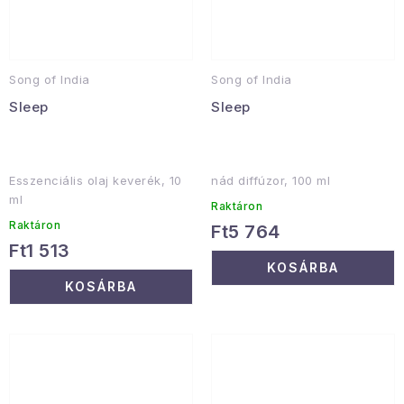
Song of India
Song of India
Sleep
Sleep
Esszenciális olaj keverék, 10
nád diffúzor, 100 ml
ml
Raktáron
Raktáron
Ft5 764
Ft1 513
KOSÁRBA
KOSÁRBA