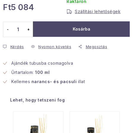
Raktáron
Ft5 084
Januári akció
Szállítási lehetőségek
Egységár:
Veľkoobchodná spolupráca
Kosárba
A személyes adatok védelmének feltételei
Hogyan kell panaszkodni / visszaadni az áruka
Kérdés
Nyomon követés
Megosztás
Kereskedelem feltételes
Információ a mellékletről
Érintkezés
Rólunk
Ajándék tubusba csomagolva
Űrtartalom:
100 ml
Kellemes
narancs- és pacsuli
illat
Lehet, hogy tetszeni fog