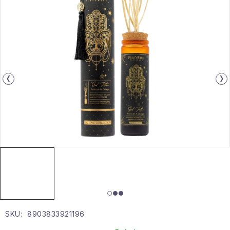
Gyűjtemény
Egészség és szépség
Sport és szabadban
Gyermekeknek
Sziasztok, hív a nyár.
Pohodából importálva - rendezés
Szezonális kategóriák
Fekete Péntek
SKU:
8903833921196
Karácsonyi esemény