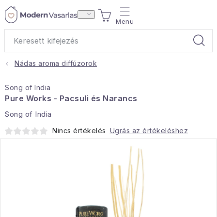
Ugrás
KOSÁR
a
fő
tartalomhoz
Nádas aroma diffúzorok
Ajándékok
Song of India
Otthoni illatok
Pure Works - Pacsuli és Narancs
Song of India
Teák
Nincs értékelés
Ugrás az értékeléshez
Lakástextil
Háztartás
Hobbi és kert