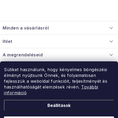
L
á
Minden a vásárlásról
b
l
Szállítás és fizetés
Ihlet
é
Információ a mellékletről
c
Rólunk
A megrendeléseid
Nagykereskedelmi együttműködés
Hogyan kell panaszkodni / visszaadni az árukat
Érintkezés
Sütiket használunk, hogy kényelmes böngészési
Érintkezés
élményt nyújtsunk Önnek, és folyamatosan
Hé-Pé: 9:00-15:00
fejlesszük a weboldal funkcióit, teljesítményét és
Rendelésem
használhatóságát elemzések révén.
További
uzlet@modernvasarlas.hu
információ
- egy szeretettel teli otthonért.
Itt vagyunk neked.
Beállítások
Kereskedelem feltételei
A személyes adatok védelmének feltételei