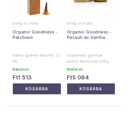
Song of India
Song of India
Organic Goodness -
Organic Goodness -
Patchouli
Pacsuli és Vanília
illatos gyanta készlet, 12
szójaviasz gyertya
db
pamut kanóccal 200g
Raktáron
Raktáron
Ft1 513
Ft5 084
KOSÁRBA
KOSÁRBA