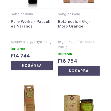
Song of India
Song of India
Pure Works - Pacsuli
Botanicals - Goji
és Narancs
Moro Orange
Szójaviasz gyertya 300g
organikus nádmécses
200 g
Raktáron
Raktáron
Ft4 744
Ft6 784
KOSÁRBA
KOSÁRBA