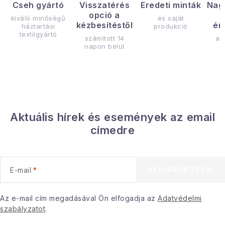
Cseh gyártó
Visszatérés
Eredeti minták
Nag
opció a
kiváló minőségű
és saját
kézbesítéstől
ér
háztartási
produkció
textilgyártó
számított 14
az
napon belül
Aktuális hírek és események az email
címedre
FELIRATKOZÁS
E-mail
Az e-mail cím megadásával Ön elfogadja az
Adatvédelmi
szabályzatot
.