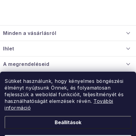
L
á
Minden a vásárlásról
b
l
Szállítás és fizetés
Ihlet
é
Információ a mellékletről
c
Rólunk
A megrendeléseid
Nagykereskedelmi együttműködés
Hogyan kell panaszkodni / visszaadni az árukat
Érintkezés
Sütiket használunk, hogy kényelmes böngészési
Érintkezés
élményt nyújtsunk Önnek, és folyamatosan
Hé-Pé: 9:00-15:00
fejlesszük a weboldal funkcióit, teljesítményét és
Rendelésem
használhatóságát elemzések révén.
További
uzlet@modernvasarlas.hu
információ
- egy szeretettel teli otthonért.
Itt vagyunk neked.
Beállítások
Kereskedelem feltételei
A személyes adatok védelmének feltételei