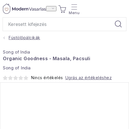
Ugrás
KOSÁR
a
fő
tartalomhoz
Füstölőpálcikák
Ajándékok
Song of India
Otthoni illatok
Organic Goodness - Masala, Pacsuli
Song of India
Teák
Nincs értékelés
Ugrás az értékeléshez
Lakástextil
Háztartás
Hobbi és kert