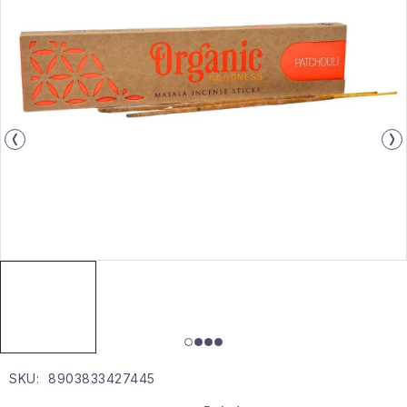
Gyűjtemény
Egészség és szépség
Sport és szabadban
Gyermekeknek
Sziasztok, hív a nyár.
Pohodából importálva - rendezés
Szezonális kategóriák
Fekete Péntek
SKU:
8903833427445
Karácsonyi esemény