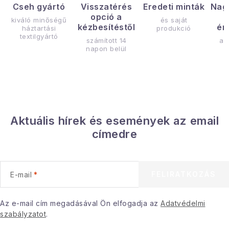
Cseh gyártó
Visszatérés
Eredeti minták
Nag
opció a
kiváló minőségű
és saját
kézbesítéstől
ér
háztartási
produkció
textilgyártó
számított 14
az
napon belül
Aktuális hírek és események az email
címedre
FELIRATKOZÁS
E-mail
Az e-mail cím megadásával Ön elfogadja az
Adatvédelmi
szabályzatot
.