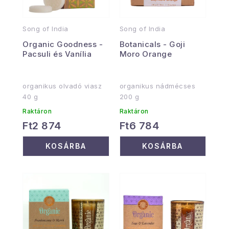
Song of India
Song of India
Organic Goodness -
Botanicals - Goji
Pacsuli és Vanília
Moro Orange
organikus olvadó viasz
organikus nádmécses
40 g
200 g
Raktáron
Raktáron
Ft2 874
Ft6 784
KOSÁRBA
KOSÁRBA