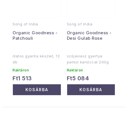
Song of India
Song of India
Organic Goodness -
Organic Goodness -
Patchouli
Desi Gulab Rose
illatos gyanta készlet, 12
szójaviasz gyertya
db
pamut kanóccal 200g
Raktáron
Raktáron
Ft1 513
Ft5 084
KOSÁRBA
KOSÁRBA