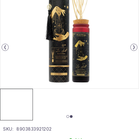
Gyűjtemény
Egészség és szépség
Sport és szabadban
Gyermekeknek
Sziasztok, hív a nyár.
Pohodából importálva - rendezés
Szezonális kategóriák
Fekete Péntek
SKU:
8903833921202
Karácsonyi esemény