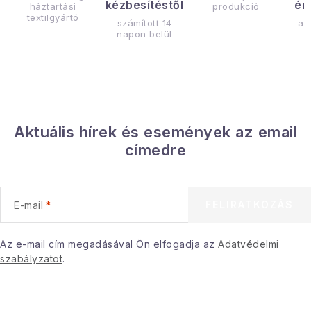
kézbesítéstől
ér
háztartási
produkció
textilgyártó
számított 14
az
napon belül
Aktuális hírek és események az email
címedre
FELIRATKOZÁS
E-mail
Az e-mail cím megadásával Ön elfogadja az
Adatvédelmi
szabályzatot
.