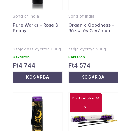
Song of India
Song of India
Pure Works - Rose &
Organic Goodness -
Peony
Rózsa és Geránium
Szójaviasz gyertya 300g
szója gyertya 200g
Raktáron
Raktáron
Ft4 744
Ft4 574
KOSÁRBA
KOSÁRBA
(akár: 14
%)