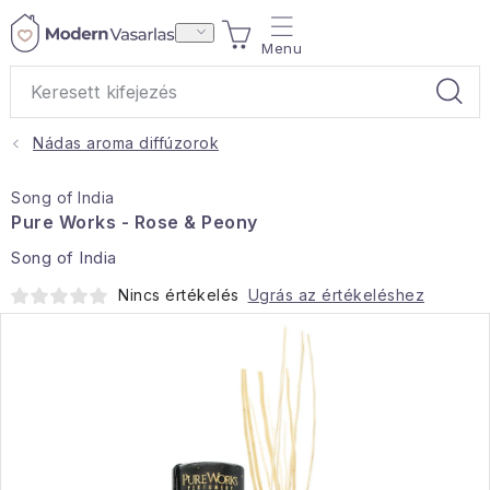
Ugrás
KOSÁR
a
fő
tartalomhoz
Nádas aroma diffúzorok
Ajándékok
Song of India
Otthoni illatok
Pure Works - Rose & Peony
Song of India
Teák
Nincs értékelés
Ugrás az értékeléshez
Lakástextil
Háztartás
Hobbi és kert