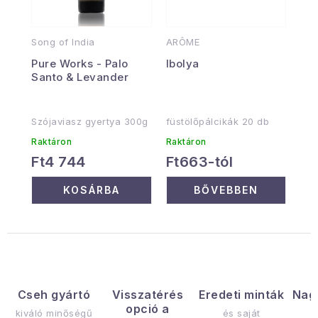
Song of India
ARÔME
Pure Works - Palo
Ibolya
Santo & Levander
Szójaviasz gyertya 300g
füstölőpálcikák 20 db
Raktáron
Raktáron
Ft4 744
Ft663-tól
KOSÁRBA
BŐVEBBEN
Cseh gyártó
Visszatérés
Eredeti minták
Nag
opció a
kiváló minőségű
és saját