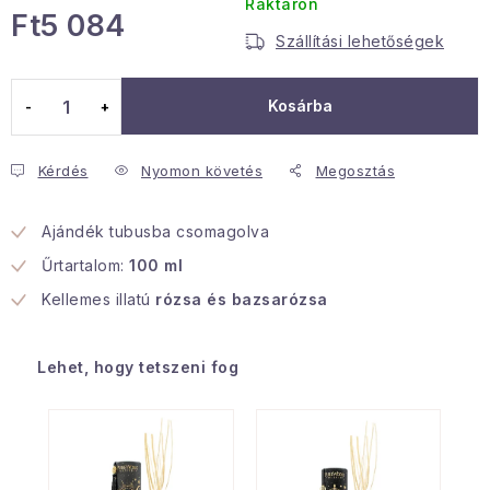
Raktáron
Ft5 084
Januári akció
Szállítási lehetőségek
Egységár:
Veľkoobchodná spolupráca
Kosárba
A személyes adatok védelmének feltételei
Hogyan kell panaszkodni / visszaadni az áruka
Kérdés
Nyomon követés
Megosztás
Kereskedelem feltételes
Információ a mellékletről
Érintkezés
Rólunk
Ajándék tubusba csomagolva
Űrtartalom:
100 ml
Kellemes illatú
rózsa és bazsarózsa
Lehet, hogy tetszeni fog