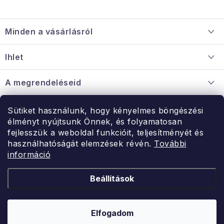
L
á
Minden a vásárlásról
b
l
Szállítás és fizetés
Ihlet
é
Információ a mellékletről
c
Rólunk
A megrendeléseid
Nagykereskedelmi együttműködés
Hogyan kell panaszkodni / visszaadni az árukat
Érintkezés
Sütiket használunk, hogy kényelmes böngészési
Érintkezés
élményt nyújtsunk Önnek, és folyamatosan
Hé-Pé: 9:00-15:00
fejlesszük a weboldal funkcióit, teljesítményét és
Rendelésem
használhatóságát elemzések révén.
További
uzlet@modernvasarlas.hu
információ
- egy szeretettel teli otthonért.
Itt vagyunk neked.
Beállítások
Kereskedelem feltételei
A személyes adatok védelmének feltételei
Elfogadom
Copyright 2026
ModernVasarlas.hu
. Minden jog fenntartva.